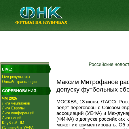
Российские новос
LIVE:
Live-результаты
Максим Митрофанов расс
Онлайн трансляции
допуску футбольных сбо
СОРЕВНОВАНИЯ:
ЧМ 2026
МОСКВА, 13 июня. /ТАСС/. Рос
Лига чемпионов
ведет переговоры с Союзом ев
Лига Европы
ассоциаций (УЕФА) и Междуна
Лига конференций
Лига наций
(ФИФА) о допуске российских к
Клубный ЧМ
может их комментировать. Об 
Суперкубок УЕФА