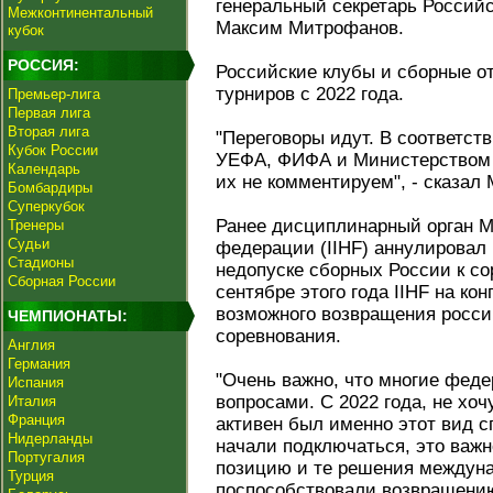
генеральный секретарь Россий
Межконтинентальный
Максим Митрофанов.
кубок
РОССИЯ:
Российские клубы и сборные о
турниров с 2022 года.
Премьер-лига
Первая лига
Вторая лига
"Переговоры идут. В соответст
Кубок России
УЕФА, ФИФА и Министерством 
Календарь
их не комментируем", - сказал
Бомбардиры
Суперкубок
Ранее дисциплинарный орган М
Тренеры
Судьи
федерации (IIHF) аннулировал 
Стадионы
недопуске сборных России к со
Сборная России
сентябре этого года IIHF на ко
возможного возвращения росси
ЧЕМПИОНАТЫ:
соревнования.
Англия
Германия
"Очень важно, что многие фед
Испания
вопросами. С 2022 года, не хоч
Италия
Франция
активен был именно этот вид с
Нидерланды
начали подключаться, это важн
Португалия
позицию и те решения междун
Турция
поспособствовали возвращению