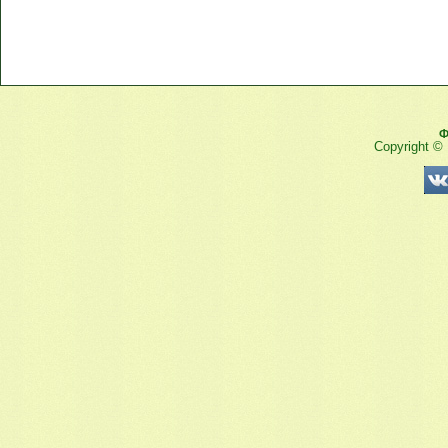
Ф
Copyright ©