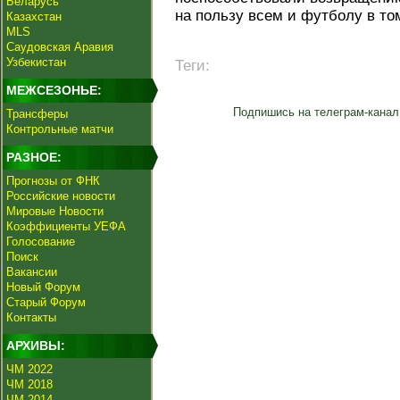
Беларусь
на пользу всем и футболу в то
Казахстан
MLS
Саудовская Аравия
Узбекистан
Теги:
МЕЖСЕЗОНЬЕ:
Подпишись на телеграм-канал
Трансферы
Контрольные матчи
РАЗНОЕ:
Прогнозы от ФНК
Российские новости
Мировые Новости
Коэффициенты УЕФА
Голосование
Поиск
Вакансии
Новый Форум
Старый Форум
Контакты
АРХИВЫ:
ЧМ 2022
ЧМ 2018
ЧМ 2014