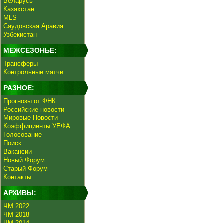
Беларусь
Казахстан
MLS
Саудовская Аравия
Узбекистан
МЕЖСЕЗОНЬЕ:
Трансферы
Контрольные матчи
РАЗНОЕ:
Прогнозы от ФНК
Российские новости
Мировые Новости
Коэффициенты УЕФА
Голосование
Поиск
Вакансии
Новый Форум
Старый Форум
Контакты
АРХИВЫ:
ЧМ 2022
ЧМ 2018
ЧМ 2014