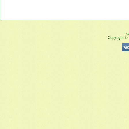
Ф
Copyright ©