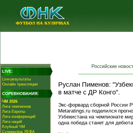
Российские новос
LIVE:
Live-результаты
Руслан Пименов: "Узбек
Онлайн трансляции
в матче с ДР Конго".
СОРЕВНОВАНИЯ:
ЧМ 2026
Экс-форвард сборной России Р
Лига чемпионов
Metaratings.ru поделился прог
Лига Европы
Узбекистана на чемпионате мира
Лига конференций
Лига наций
одна победа станет для дебют
Клубный ЧМ
Суперкубок УЕФА