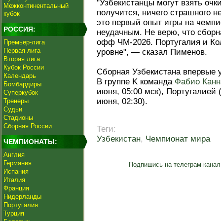
"Узбекистанцы могут взять очки
Межконтинентальный
получится, ничего страшного н
кубок
это первый опыт игры на чемпи
РОССИЯ:
неудачным. Не верю, что сборн
офф ЧМ-2026. Португалия и Ко
Премьер-лига
Первая лига
уровне", — сказал Пименов.
Вторая лига
Кубок России
Сборная Узбекистана впервые у
Календарь
В группе K команда
Фабио Канн
Бомбардиры
июня, 05:00 мск), Португалией (
Суперкубок
июня, 02:30).
Тренеры
Судьи
Стадионы
Сборная России
Теги:
Узбекистан
,
Чемпионат мира
ЧЕМПИОНАТЫ:
Англия
Германия
Подпишись на телеграм-канал
Испания
Италия
Франция
Нидерланды
Португалия
Турция