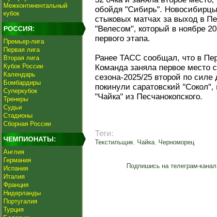
Межконтинентальный
обойдя "Сибирь". Новосибирцы 
кубок
стыковых матчах за выход в П
"Велесом", который в ноябре 2
РОССИЯ:
первого этапа.
Премьер-лига
Первая лига
Ранее ТАСС сообщал, что в Пе
Вторая лига
Кубок России
Команда заняла первое место с
Календарь
сезона-2025/25 второй по силе
Бомбардиры
покинули саратовский "Сокол",
Суперкубок
"Чайка" из Песчанокопского.
Тренеры
Судьи
Стадионы
Сборная России
Теги:
ЧЕМПИОНАТЫ:
Текстильщик
,
Чайка
,
Черноморец
Англия
Германия
Подпишись на телеграм-канал
Испания
Италия
Франция
Нидерланды
Португалия
Турция