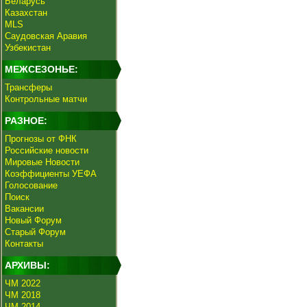
Беларусь
Казахстан
MLS
Саудовская Аравия
Узбекистан
МЕЖСЕЗОНЬЕ:
Трансферы
Контрольные матчи
РАЗНОЕ:
Прогнозы от ФНК
Российские новости
Мировые Новости
Коэффициенты УЕФА
Голосование
Поиск
Вакансии
Новый Форум
Старый Форум
Контакты
АРХИВЫ:
ЧМ 2022
ЧМ 2018
ЧМ 2014