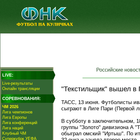
Российские новос
LIVE:
Live-результаты
"Текстильщик" вышел в 
Онлайн трансляции
СОРЕВНОВАНИЯ:
ТАСС, 13 июня. Футболисты ив
ЧМ 2026
сыграют в Лиге Пари (Первой ли
Лига чемпионов
Лига Европы
В субботу в заключительном, 1
Лига конференций
группы "Золото" дивизиона А "
Лига наций
обыграл омский "Иртыш". По ит
Клубный ЧМ
Суперкубок УЕФА
32 очка и заняла второе место