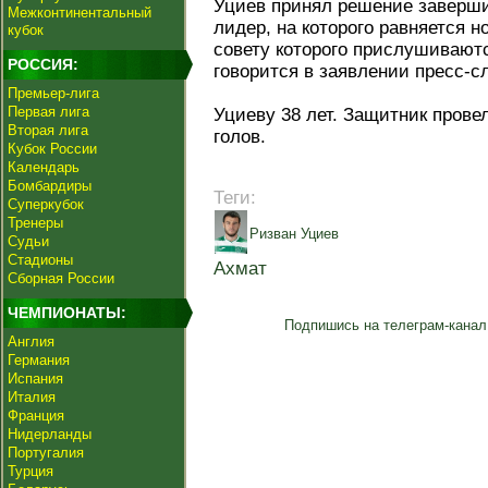
Уциев принял решение завершит
Межконтинентальный
лидер, на которого равняется н
кубок
совету которого прислушиваютс
РОССИЯ:
говорится в заявлении пресс-с
Премьер-лига
Первая лига
Уциеву 38 лет. Защитник провел
Вторая лига
голов.
Кубок России
Календарь
Бомбардиры
Теги:
Суперкубок
Тренеры
Ризван Уциев
Судьи
Стадионы
Ахмат
Сборная России
ЧЕМПИОНАТЫ:
Подпишись на телеграм-канал
Англия
Германия
Испания
Италия
Франция
Нидерланды
Португалия
Турция