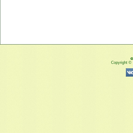
Ф
Copyright ©