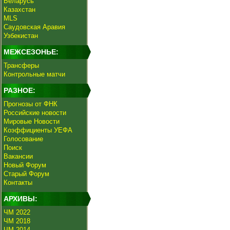
Беларусь
Казахстан
MLS
Саудовская Аравия
Узбекистан
МЕЖСЕЗОНЬЕ:
Трансферы
Контрольные матчи
РАЗНОЕ:
Прогнозы от ФНК
Российские новости
Мировые Новости
Коэффициенты УЕФА
Голосование
Поиск
Вакансии
Новый Форум
Старый Форум
Контакты
АРХИВЫ:
ЧМ 2022
ЧМ 2018
ЧМ 2014