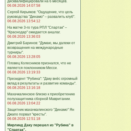
дисквалифицировали на 6 месяцев.
06.08.2026 14:07:58
Сергей Кирьяков: "Ощущение, что цель
руководства "Динамо" – развалить клуб".
06.08.2026 13:54:12
На матче 3-го тура РПЛ "Спартак" –
"Краснодар" ожидается аншлаг.
06.08.2026 13:36:03
Дмитрий Баринов: "Думаю, мы далеки от
возвращения на международные
турниры".
06.08.2026 13:28:05
Пловец Колесников признался, что не
является поклонником Месси.
06.08.2026 13:19:33
Президент "Рубина": "Даку внёс огромный
вклад в результаты и развитие команды".
06.08.2026 13:16:18
Махачкалинское близко к приобретению
полузащитника сборной Мавритании.
06.08.2026 13:04:22
Защитник махачкалинского "Динамо" Ян
Джапо порвал "кресты".
06.08.2026 12:51:18
Мирлинд Даку перешел из "Рубина" в
"Спартак".