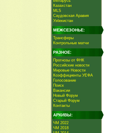
Беларусь
Казахстан
MLS
Саудовская Аравия
Узбекистан
МЕЖСЕЗОНЬЕ:
Трансферы
Контрольные матчи
РАЗНОЕ:
Прогнозы от ФНК
Российские новости
Мировые Новости
Коэффициенты УЕФА
Голосование
Поиск
Вакансии
Новый Форум
Старый Форум
Контакты
АРХИВЫ:
ЧМ 2022
ЧМ 2018
ЧМ 2014