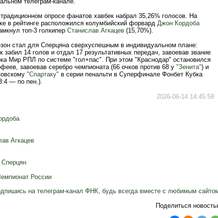
альном телеграм-канале.
 традиционном опросе фанатов хавбек набрал 35,26% голосов. На
чке в рейтинге расположился колумбийский форвард
Джон Кордоба
замкнул топ-3 голкипер
Станислав Агкацев
(15,70%).
зон стал для Сперцяна сверхуспешным в индивидуальном плане:
 забил 14 голов и отдал 17 результативных передач, завоевав звание
ка Мир РПЛ по системе "гол+пас". При этом "Краснодар" остановился
офеев, завоевав серебро чемпионата (66 очков против 68 у
"Зенита"
) и
ковскому
"Спартаку"
в серии пенальти в Суперфинале Фонбет Кубка
3:4 — по пен.).
2026-06-14 14:45:59
ордоба
лав Агкацев
 Сперцян
Чемпионат России
дпишись на телеграм-канал ФНК, будь всегда вместе с любимым сайто
Поделиться новость