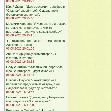
06.08.2026 20:49:29
Юрий Дюпин: "Даку заслужил трансфер в
"Спартак" своей игрой. С давлением
фанатов он справится".
06.08.2026 20:25:40
Массимо Каррера: "Я уверен, что игрокам,
которые могут придумать что-то
нестандартное, нужно давать свободу".
06.08.2026 20:15:15
"Галатасарай" предложил 33 млн евро за
Алексея Батракова.
06.08.2026 20:01:05
Агент: "К Дркушичу есть интерес из
Испании и Турции".
06.08.2026 16:58:33
Полузащитник "Атлетико Минейро" Алан
Франко интересен двум клубам РПЛ.
06.08.2026 16:44:43
Николай Наумов: "Локомотиву" не в
первый раз предсказывают крах, а он
существовал и будет существовать".
06.08.2026 16:23:56
Евгений Ловчев: "Думаю, что у Батракова
всё получится в "Галатасарае".
06.08.2026 16:11:08
Виллиам де Оливейра: "Мостовой