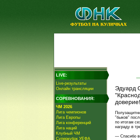
LIVE:
Live-результаты
Эдуард С
Онлайн трансляции
"Краснод
СОРЕВНОВАНИЯ:
доверие!
ЧМ 2026
Лига чемпионов
Полузащитни
Лига Европы
"быков" пос
по итогам се
Лига конференций
награду в тр
Лига наций
Клубный ЧМ
— Спасибо в
Суперкубок УЕФА