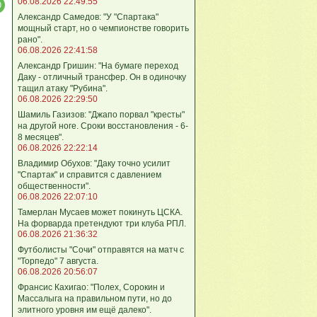
06.08.2026 22:49:55
Александр Самедов: "У "Спартака"
мощный старт, но о чемпионстве говорить
рано".
06.08.2026 22:41:58
Александр Гришин: "На бумаге переход
Даку - отличный трансфер. Он в одиночку
тащил атаку "Рубина".
06.08.2026 22:29:50
Шамиль Газизов: "Джапо порвал "кресты"
на другой ноге. Сроки восстановления - 6-
8 месяцев".
06.08.2026 22:22:14
Владимир Обухов: "Даку точно усилит
"Спартак" и справится с давлением
общественности".
06.08.2026 22:07:10
Тамерлан Мусаев может покинуть ЦСКА.
На форварда претендуют три клуба РПЛ.
06.08.2026 21:36:32
Футболисты "Сочи" отправятся на матч с
"Торпедо" 7 августа.
06.08.2026 20:56:07
Франсис Кахигао: "Полех, Сорокин и
Массалыга на правильном пути, но до
элитного уровня им ещё далеко".