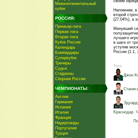
своем офици
Межконтинентальный
кубок
Напомним, в
второй стро
РОССИЯ:
(27,04%), а 
Премьер-лига
Минувший се
Первая лига
полузащитник
Вторая лига
лучшего игро
Кубок России
в шаге от тр
уступив мос
Календарь
России (1:1, 
Бомбардиры
Суперкубок
Тренеры
Теги:
Судьи
Стадионы
Джон К
Сборная России
ЧЕМПИОНАТЫ:
Станис
Англия
Германия
Эдуард
Испания
Краснодар
,
Италия
Франция
По
Нидерланды
Португалия
Турция