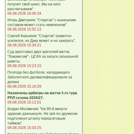
получит свой шанс. Мы на него
рассчитываем".
06.08.2026 16:06:34
Игорь Дмитриев: "Спартак" с нынешним
составом может стать чемпионом".
06.08.2026 15:52:13
Сергей Кирьяков: "Спартак" грамотно
усилился, но Даку может и не заиграть".
06.08.2026 15:30:21
Суд арестовал двух зрителей матча
"Локомотив" - ЦСКА за запуск сигнальной
ракеты.
06.08.2026 15:23:15
Полгода без футбола: нападающего
Заболотного дисквалифицировали за
допинг.
06.08.2026 15:16:29
Назначены арбитры на матчи 3-го тура
РПЛ сезона-2026/27.
06.08.2026 15:12:01
Богдан Москвичев: "На 95‑й минуте
здорово дзинькнуло. Не зря по‑дружески
подтолкнул штангу перед вторым
таймом".
06.08.2026 15:03:25