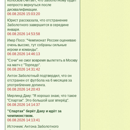
Колосков считает, что Заболотному будет
непросто вернуться после
дисквалификации.
06.08.2026 15:03:20
Юрист рассказала, что отстранение
Заболотного завершится в середине
января.
06.08.2026 14:53:58
Икер Посо: "Чемпионат России оцениваю
очень высоко, тут собраны сильные
игроки и команды".
06.08.2026 14:46:13
"Сочи" не смог вовремя вылететь в Москву
на матч с "Торпедо".
06.08.2026 14:31:42
Антон Заболотный подтвердил, что он
отстранен от футбола на 6 месяцев за
употребление допинга.
06.08.2026 14:20:43
Мирлинд Даку: "Я хорошо знаю, что такое
"Спартак". Это большой шаг вперёд".
06.08.2026 14:14:37
"Спартак" берёт Даку и идёт за
чемпионством.
06.08.2026 14:13:41
Источник: Антона Заболотного