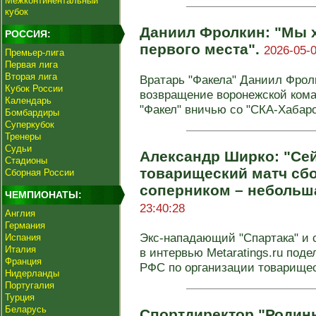
Межконтинентальный
кубок
Даниил Фролкин: "Мы х
РОССИЯ:
первого места".
2026-05-0
Премьер-лига
Первая лига
Вторая лига
Вратарь "Факела" Даниил Фрол
Кубок России
возвращение воронежской кома
Календарь
"Факел" вничью со "СКА-Хабаров
Бомбардиры
Суперкубок
Тренеры
Судьи
Александр Ширко: "Се
Стадионы
товарищеский матч сб
Сборная России
соперником – небольш
ЧЕМПИОНАТЫ:
23:40:28
Англия
Германия
Экс-нападающий "Спартака" и 
Испания
Италия
в интервью Metaratings.ru под
Франция
РФС по организации товарище
Нидерланды
Португалия
Турция
Беларусь
Спортдиректор "Родин