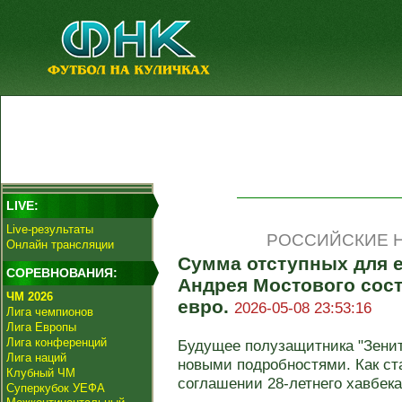
LIVE:
Live-результаты
РОССИЙСКИЕ Н
Онлайн трансляции
Сумма отступных для е
СОРЕВНОВАНИЯ:
Андрея Мостового сост
ЧМ 2026
евро.
2026-05-08 23:53:16
Лига чемпионов
Лига Европы
Лига конференций
Будущее полузащитника "Зенит
Лига наций
новыми подробностями. Как ста
Клубный ЧМ
соглашении 28-летнего хавбека
Суперкубок УЕФА