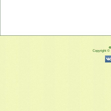
Ф
Copyright ©