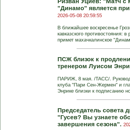
Ризван Уциев: "Матч с
"Динамо" является пр
2026-05-08 20:59:55
В ближайшее воскресенье Гроз
кавказского противостояния: в 
примет махачкалинское "Динамо"
ПСЖ близок к продлени
тренером Луисом Энри
ПАРИЖ, 8 мая. /ТАСС/. Руково
клуба "Пари Сен-Жермен" и гл
Энрике близки к подписанию нов
Председатель совета д
"Гусев? Вы узнаете об
завершения сезона".
20