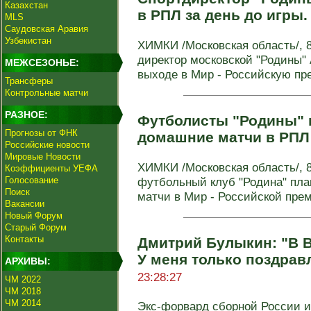
Казахстан
в РПЛ за день до игры
MLS
Саудовская Аравия
Узбекистан
ХИМКИ /Московская область/, 
директор московской "Родины"
МЕЖСЕЗОНЬЕ:
выходе в Мир - Российскую пре
Трансферы
Контрольные матчи
РАЗНОЕ:
Футболисты "Родины" 
Прогнозы от ФНК
домашние матчи в РПЛ
Российские новости
Мировые Новости
ХИМКИ /Московская область/, 8
Коэффициенты УЕФА
Голосование
футбольный клуб "Родина" пл
Поиск
матчи в Мир - Российской премь
Вакансии
Новый Форум
Старый Форум
Контакты
Дмитрий Булыкин: "В 
У меня только поздрав
АРХИВЫ:
23:28:27
ЧМ 2022
ЧМ 2018
ЧМ 2014
Экс-форвард сборной России 