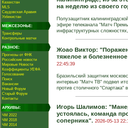
Казахстан
на неделю из своего г
MLS
Саудовская Аравия
Узбекистан
Полузащитник калининградской
эфире телеканала "Матч Премь
МЕЖСЕЗОНЬЕ:
инфраструктурных сложностях, 
Трансферы
Контрольные матчи
РАЗНОЕ:
Жоао Виктор: "Поражен
Прогнозы от ФНК
тяжелое и болезненное
Российские новости
22:45:39
Мировые Новости
Коэффициенты УЕФА
Голосование
Бразильский защитник московс
Поиск
интервью "Матч ТВ" подвел ит
Вакансии
против столичного "Спартака" в 
Новый Форум
Старый Форум
Контакты
Игорь Шалимов: "Мане
АРХИВЫ:
устоялась, команда пр
ЧМ 2022
соперника".
ЧМ 2018
2026-05-13 22:
ЧМ 2014