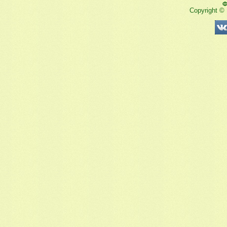
Ф
Copyright ©