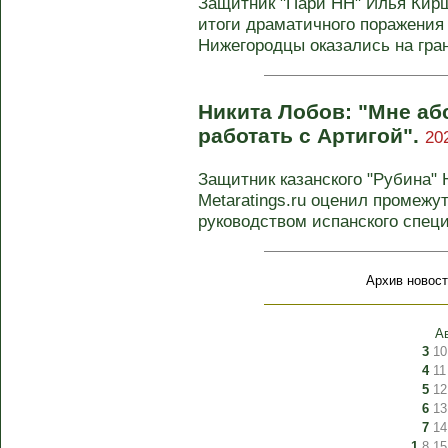
Защитник "Пари НН" Илья Кирш
итоги драматичного поражения 
Нижегородцы оказались на грани
Никита Лобов: "Мне а
работать с Артигой".
20
Защитник казанского "Рубина" 
Metaratings.ru оценил промежу
руководством испанского специ
Архив новост
А
3
10
4
11
5
12
6
13
7
14
1
8
15