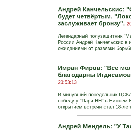
Андрей Канчельскис: "
будет четвёртым. "Лок
заслуживает бронзу".
2
Легендарный полузащитник "М
России Андрей Канчельскис в 
ожиданиями от развязки борьбы
Имран Фиров: "Все мо
благодарны Игдисамов
23:53:13
В минувший понедельник ЦСКА 
победу у "Пари НН" в Нижнем Н
открытием встречи стал 18-летн
Андрей Мендель: "У Т