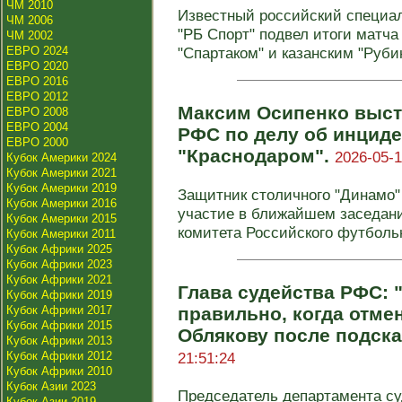
ЧМ 2010
Известный российский специа
ЧМ 2006
"РБ Спорт" подвел итоги матча
ЧМ 2002
ЕВРО 2024
"Спартаком" и казанским "Рубин
ЕВРО 2020
ЕВРО 2016
ЕВРО 2012
Максим Осипенко выст
ЕВРО 2008
ЕВРО 2004
РФС по делу об инциде
ЕВРО 2000
"Краснодаром".
2026-05-1
Кубок Америки 2024
Кубок Америки 2021
Кубок Америки 2019
Защитник столичного "Динамо"
Кубок Америки 2016
участие в ближайшем заседан
Кубок Америки 2015
комитета Российского футбольно
Кубок Америки 2011
Кубок Африки 2025
Кубок Африки 2023
Кубок Африки 2021
Глава судейства РФС: 
Кубок Африки 2019
Кубок Африки 2017
правильно, когда отме
Кубок Африки 2015
Облякову после подска
Кубок Африки 2013
Кубок Африки 2012
21:51:24
Кубок Африки 2010
Кубок Азии 2023
Председатель департамента су
Кубок Азии 2019