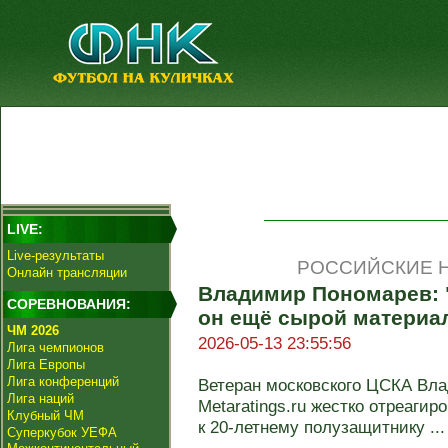
LIVE:
Live-результаты
РОССИЙСКИЕ Н
Онлайн трансляции
Владимир Пономарев: "
СОРЕВНОВАНИЯ:
он ещё сырой материал,
ЧМ 2026
2026-05-13 23:55:56
Лига чемпионов
Лига Европы
Лига конференций
Ветеран московского ЦСКА Вл
Лига наций
Metaratings.ru жестко отреаги
Клубный ЧМ
к 20-летнему полузащитнику ...
Суперкубок УЕФА