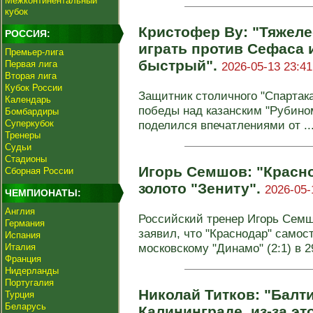
Межконтинентальный
кубок
Кристофер Ву: "Тяжеле
РОССИЯ:
играть против Сефаса и
Премьер-лига
быстрый".
Первая лига
2026-05-13 23:41
Вторая лига
Кубок России
Защитник столичного "Спартак
Календарь
победы над казанским "Рубином
Бомбардиры
Суперкубок
поделился впечатлениями от ..
Тренеры
Судьи
Стадионы
Игорь Семшов: "Красн
Сборная России
золото "Зениту".
2026-05-
ЧЕМПИОНАТЫ:
Англия
Российский тренер Игорь Семш
Германия
заявил, что "Краснодар" самос
Испания
московскому "Динамо" (2:1) в 29
Италия
Франция
Нидерланды
Португалия
Николай Титков: "Балти
Турция
Беларусь
Калининграде, из-за эт