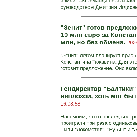
армейская команда показывает
руководством Дмитрия Игдисамо
"Зенит" готов предлож
10 млн евро за Конста
млн, но без обмена.
202
"Зенит" летом планирует прио
Константина Тюкавина. Для это
готовит предложение. Оно включ
Гендиректор "Балтики"
неплохой, хоть мог бы
16:08:58
Напомним, что в последних тр
проиграли три раза с одинаков
были "Локомотив", "Рубин" и "Ак