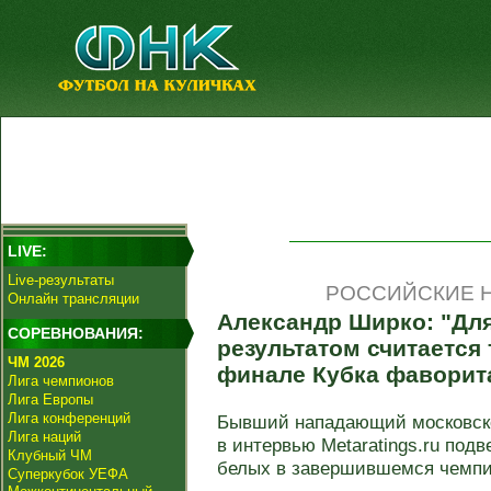
LIVE:
Live-результаты
РОССИЙСКИЕ Н
Онлайн трансляции
Александр Ширко: "Дл
СОРЕВНОВАНИЯ:
результатом считается 
ЧМ 2026
финале Кубка фаворита
Лига чемпионов
Лига Европы
Лига конференций
Бывший нападающий московско
Лига наций
в интервью Metaratings.ru подв
Клубный ЧМ
белых в завершившемся чемпио
Суперкубок УЕФА