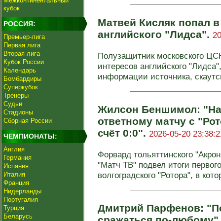
Межконтинентальный
кубок
Матвей Кисляк попал в
РОССИЯ:
английского "Лидса".
20
Премьер-лига
Первая лига
Вторая лига
Полузащитник московского ЦС
Кубок России
интересов английского "Лидса",
Календарь
информации источника, скаутск
Бомбардиры
Суперкубок
Тренеры
Судьи
Жилсон Беншимол: "На
Стадионы
ответному матчу с "Рот
Сборная России
счёт 0:0".
2026-05-20 23:38:2
ЧЕМПИОНАТЫ:
Англия
Форвард тольяттинского "Акро
Германия
"Матч ТВ" подвел итоги первог
Испания
волгоградского "Ротора", в котор
Италия
Франция
Нидерланды
Португалия
Дмитрий Парфенов: "По
Турция
Беларусь
сражаться по-любому"