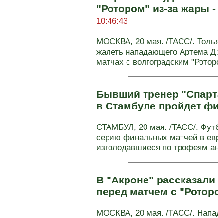
"Ротором" из-за жары 
10:46:43
МОСКВА, 20 мая. /ТАСС/. Толья
жалеть нападающего Артема Дз
матчах с волгоградским "Роторо
Бывший тренер "Спарта
в Стамбуле пройдет ф
СТАМБУЛ, 20 мая. /ТАСС/. Футб
серию финальных матчей в евр
изголодавшиеся по трофеям анг
В "Акроне" рассказали
перед матчем с "Ротор
МОСКВА, 20 мая. /ТАСС/. Напа