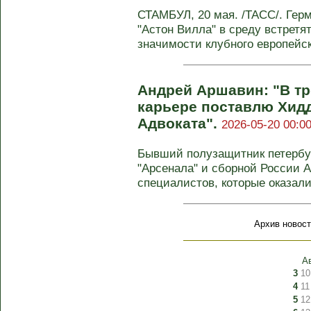
СТАМБУЛ, 20 мая. /ТАСС/. Герм
"Астон Вилла" в среду встретя
значимости клубного европейско
Андрей Аршавин: "В тр
карьере поставлю Хидд
Адвоката".
2026-05-20 00:00
Бывший полузащитник петербур
"Арсенала" и сборной России 
специалистов, которые оказали 
Архив новост
А
3
10
4
11
5
12