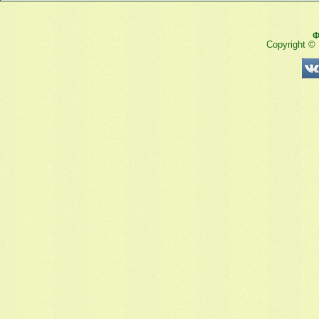
Ф
Copyright ©