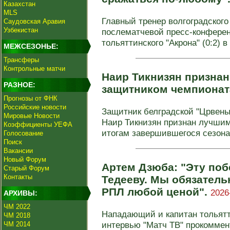
Казахстан
MLS
Главный тренер волгоградског
Саудовская Аравия
Узбекистан
послематчевой пресс-конферен
тольяттинского "Акрона" (0:2) в .
МЕЖСЕЗОНЬЕ:
Трансферы
Контрольные матчи
Наир Тикнизян призна
РАЗНОЕ:
защитником чемпионат
Прогнозы от ФНК
Российские новости
Защитник белградской "Црвены
Мировые Новости
Наир Тикнизян признан лучшим
Коэффициенты УЕФА
итогам завершившегося сезона-
Голосование
Поиск
Вакансии
Новый Форум
Артем Дзюба: "Эту по
Старый Форум
Контакты
Тедееву. Мы обязатель
РПЛ любой ценой".
2026
АРХИВЫ:
ЧМ 2022
Нападающий и капитан тольятт
ЧМ 2018
интервью "Матч ТВ" прокоммен
ЧМ 2014