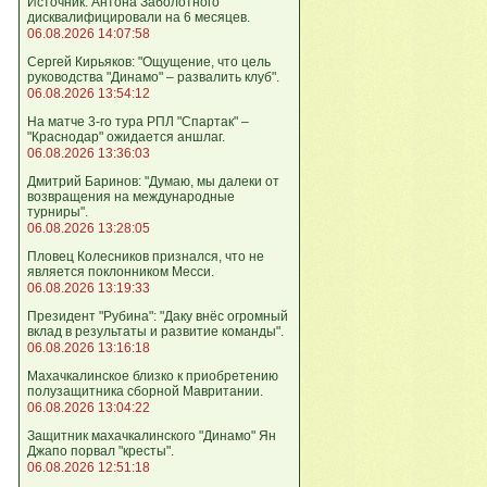
Источник: Антона Заболотного
дисквалифицировали на 6 месяцев.
06.08.2026 14:07:58
Сергей Кирьяков: "Ощущение, что цель
руководства "Динамо" – развалить клуб".
06.08.2026 13:54:12
На матче 3-го тура РПЛ "Спартак" –
"Краснодар" ожидается аншлаг.
06.08.2026 13:36:03
Дмитрий Баринов: "Думаю, мы далеки от
возвращения на международные
турниры".
06.08.2026 13:28:05
Пловец Колесников признался, что не
является поклонником Месси.
06.08.2026 13:19:33
Президент "Рубина": "Даку внёс огромный
вклад в результаты и развитие команды".
06.08.2026 13:16:18
Махачкалинское близко к приобретению
полузащитника сборной Мавритании.
06.08.2026 13:04:22
Защитник махачкалинского "Динамо" Ян
Джапо порвал "кресты".
06.08.2026 12:51:18