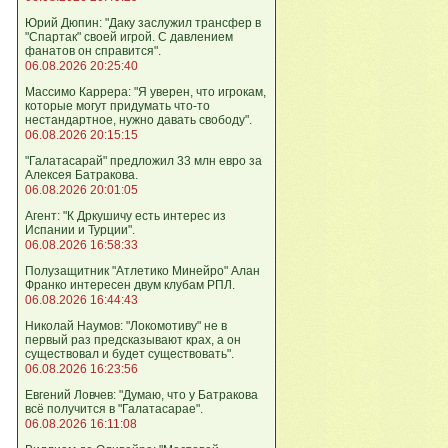
Юрий Дюпин: "Даку заслужил трансфер в
"Спартак" своей игрой. С давлением
фанатов он справится".
06.08.2026 20:25:40
Массимо Каррера: "Я уверен, что игрокам,
которые могут придумать что-то
нестандартное, нужно давать свободу".
06.08.2026 20:15:15
"Галатасарай" предложил 33 млн евро за
Алексея Батракова.
06.08.2026 20:01:05
Агент: "К Дркушичу есть интерес из
Испании и Турции".
06.08.2026 16:58:33
Полузащитник "Атлетико Минейро" Алан
Франко интересен двум клубам РПЛ.
06.08.2026 16:44:43
Николай Наумов: "Локомотиву" не в
первый раз предсказывают крах, а он
существовал и будет существовать".
06.08.2026 16:23:56
Евгений Ловчев: "Думаю, что у Батракова
всё получится в "Галатасарае".
06.08.2026 16:11:08