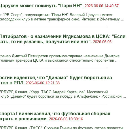
Царукян может покинуть "Пари НН".
2026-06-06 14:40:57
т "РБ Спорт", полузащитник "Пари НН" Валерий Царукян может
егородский клуб в летнее трансферное окно. Интерес к 24-летнему ...
Пятибратов - о назначении Игдисамова в ЦСКА: "Если
ать, то не узнаешь, получится или нет".
2026-06-06
тренер Дмитрий Пятибратов прокомментировал назначение Дмитрия
главным тренером ЦСКА и высказался относительно перспектив ...
стин надеется, что "Динамо" будет бороться за
тво в РПЛ.
2026-06-06 12:21:38
БУРГ, 6 июня. /Корр. ТАСС Андрей Карташов/. Московский
клуб "Динамо" будет бороться за победу в Альфа-банк - Российской ...
спорта Гвинеи заявил, что футбольная сборная
ыграть с россиянами.
2026-06-06 10:30:16
БУРГ, 6 июня. /ТАСС/. Сборная Гвинеи по футболу готова провести