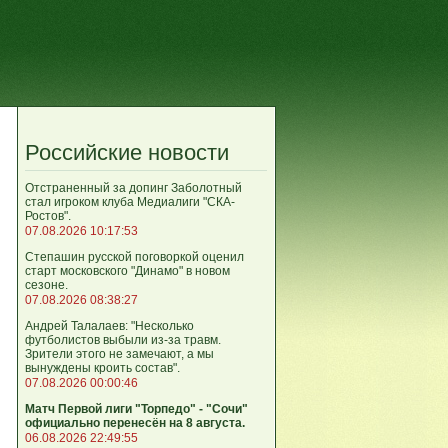
Российские новости
Отстраненный за допинг Заболотный
стал игроком клуба Медиалиги "СКА-
Ростов".
07.08.2026 10:17:53
Степашин русской поговоркой оценил
старт московского "Динамо" в новом
сезоне.
07.08.2026 08:38:27
Андрей Талалаев: "Несколько
футболистов выбыли из-за травм.
Зрители этого не замечают, а мы
вынуждены кроить состав".
07.08.2026 00:00:46
Матч Первой лиги "Торпедо" - "Сочи"
официально перенесён на 8 августа.
06.08.2026 22:49:55