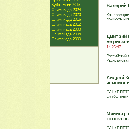
Кубок Азии 2015
Валерий 
Олимпиада 2024
Олимпиада 2020
Как сообщае
покинуть ниж
Олимпиада 2016
Олимпиада 2012
Олимпиада 2008
Олимпиада 2004
Дмитрий 
Олимпиада 2000
не рисков
14:25:47
Российский 
Игдисамова 
Андрей Ко
чемпионс
САНКТ-ПЕТЕР
футбольный 
Министр 
готова с
САНКТ-ПЕТЕР