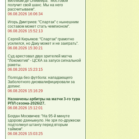
Виллиам де Оливейра: "Мостовой
получит свой шанс. Мы на него
рассчитываем".
06.08.2026 16:06:34
Игорь Дмитриев: "Спартак" с нынешним
составом может стать чемпионом".
06.08.2026 15:52:13
Сергей Кирьяков: "Спартак" грамотно
усилился, но Даку может и не заиграть".
06.08.2026 15:30:21
Суд арестовал двух зрителей матча
"Локомотив" - ЦСКА за запуск сигнальной
ракеты.
06.08.2026 15:23:15
Полгода без футбола: нападающего
Заболотного дисквалифицировали за
допинг.
06.08.2026 15:16:29
Назначены арбитры на матчи 3-го тура
РПЛ сезона-2026/27.
06.08.2026 15:12:01
Богдан Москвичев: "На 95‑й минуте
здорово дзинькнуло. Не зря по‑дружески
подтолкнул штангу перед вторым
таймом".
06.08.2026 15:03:25