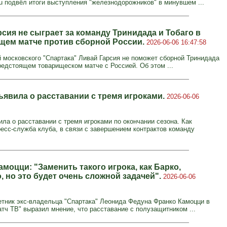
ru подвёл итоги выступления "железнодорожников" в минувшем ...
сия не сыграет за команду Тринидада и Тобаго в
щем матче против сборной России.
2026-06-06 16:47:58
московского "Спартака" Ливай Гарсия не поможет сборной Тринидада
предстоящем товарищеском матче с Россией. Об этом ...
ъявила о расставании с тремя игроками.
2026-06-06
ила о расставании с тремя игроками по окончании сезона. Как
есс-служба клуба, в связи с завершением контрактов команду
моцци: "Заменить такого игрока, как Барко,
, но это будет очень сложной задачей".
2026-06-06
тник экс-владельца "Спартака" Леонида Федуна Франко Камоцци в
атч ТВ" выразил мнение, что расставание с полузащитником ...