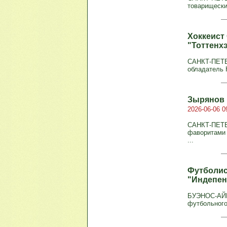
товарищески
Хоккеист
"Тоттенх
САНКТ-ПЕТЕР
обладатель 
Зырянов 
2026-06-06 0
САНКТ-ПЕТЕР
фаворитами 
...
Футболист
"Индепен
БУЭНОС-АЙРЕ
футбольного