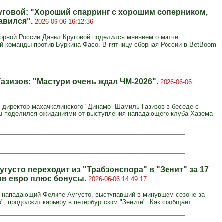
уговой: "Хороший спарринг с хорошим соперником,
авился".
2026-06-06 16:12:36
орной России Данил Круговой поделился мнением о матче
й команды против Буркина-Фасо. В пятницу сборная России в BetBoom
азизов: "Мастури очень ждал ЧМ-2026".
2026-06-06
 директор махачкалинского "Динамо" Шамиль Газизов в беседе с
.ru поделился ожиданиями от выступления нападающего клуба Хазема
густо переходит из "Трабзонспора" в "Зенит" за 17
в евро плюс бонусы.
2026-06-06 14:49:17
 нападающий Фелипе Аугусто, выступавший в минувшем сезоне за
", продолжит карьеру в петербургском "Зените". Как сообщает ...