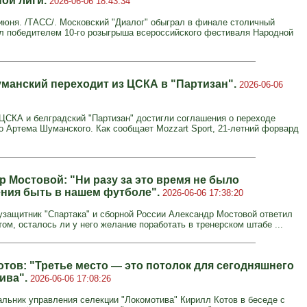
ой лиги.
2026-06-06 18:43:34
юня. /ТАСС/. Московский "Диалог" обыграл в финале столичный
ал победителем 10-го розыгрыша всероссийского фестиваля Народной
манский переходит из ЦСКА в "Партизан".
2026-06-06
ЦСКА и белградский "Партизан" достигли соглашения о переходе
 Артема Шуманского. Как сообщает Mozzart Sport, 21-летний форвард
р Мостовой: "Ни разу за это время не было
ния быть в нашем футболе".
2026-06-06 17:38:20
защитник "Спартака" и сборной России Александр Мостовой ответил
том, осталось ли у него желание поработать в тренерском штабе ...
отов: "Третье место — это потолок для сегодняшнего
ива".
2026-06-06 17:08:26
льник управления селекции "Локомотива" Кирилл Котов в беседе с