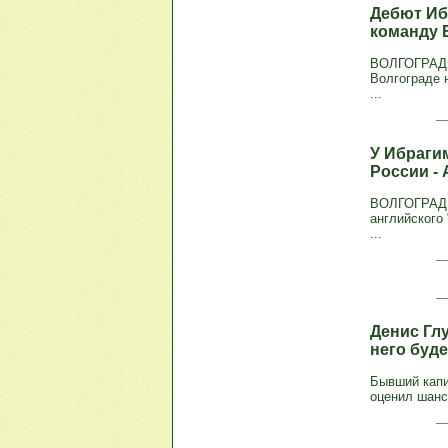
Дебют Иб
команду 
ВОЛГОГРАД, 
Волгограде 
...
У Ибраги
России -
ВОЛГОГРАД, 
английского
...
Денис Глу
него буд
Бывший капи
оценил шанс