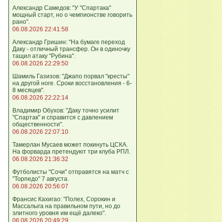
Александр Самедов: "У "Спартака"
мощный старт, но о чемпионстве говорить
рано".
06.08.2026 22:41:58
Александр Гришин: "На бумаге переход
Даку - отличный трансфер. Он в одиночку
тащил атаку "Рубина".
06.08.2026 22:29:50
Шамиль Газизов: "Джапо порвал "кресты"
на другой ноге. Сроки восстановления - 6-
8 месяцев".
06.08.2026 22:22:14
Владимир Обухов: "Даку точно усилит
"Спартак" и справится с давлением
общественности".
06.08.2026 22:07:10
Тамерлан Мусаев может покинуть ЦСКА.
На форварда претендуют три клуба РПЛ.
06.08.2026 21:36:32
Футболисты "Сочи" отправятся на матч с
"Торпедо" 7 августа.
06.08.2026 20:56:07
Франсис Кахигао: "Полех, Сорокин и
Массалыга на правильном пути, но до
элитного уровня им ещё далеко".
06.08.2026 20:49:29