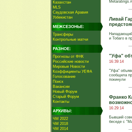
Metaratings.
Казахстан
MLS
Саудовская Аравия
Узбекистан
Ливай Гар
предстоя
МЕЖСЕЗОНЬЕ:
Нападающий 
Трансферы
и Тобаго в 
Контрольные матчи
РАЗНОЕ:
"Уфа" об
Прогнозы от ФНК
Российские новости
16:39:14
Мировые Новости
"Уфа" объяв
Коэффициенты УЕФА
сообщила пр
Голосование
покинули
Поиск
Вакансии
Новый Форум
Старый Форум
Франко Ка
Контакты
возможно
16:29:14
АРХИВЫ:
Бывший сове
ЧМ 2022
беседе с "М
ЧМ 2018
ЧМ 2014