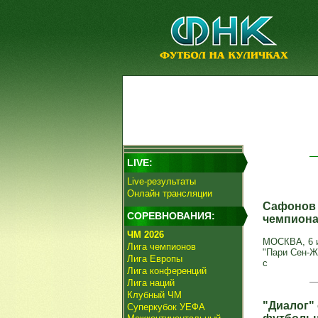
LIVE:
Live-результаты
Онлайн трансляции
Сафонов 
СОРЕВНОВАНИЯ:
чемпиона
ЧМ 2026
МОСКВА, 6 и
Лига чемпионов
"Пари Сен-Ж
Лига Европы
с
Лига конференций
Лига наций
Клубный ЧМ
"Диалог"
Суперкубок УЕФА