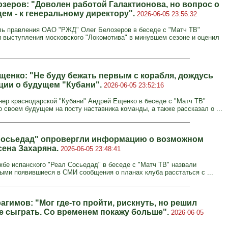
озеров: "Доволен работой Галактионова, но вопрос о
щем - к генеральному директору".
2026-06-05 23:56:32
ь правления ОАО "РЖД" Олег Белозеров в беседе с "Матч ТВ"
и выступления московского "Локомотива" в минувшем сезоне и оценил
щенко: "Не буду бежать первым с корабля, дождусь
ии о будущем "Кубани".
2026-06-05 23:52:16
нер краснодарской "Кубани" Андрей Ещенко в беседе с "Матч ТВ"
о своем будущем на посту наставника команды, а также рассказал о ...
Сосьедад" опровергли информацию о возможном
сена Захаряна.
2026-06-05 23:48:41
жбе испанского "Реал Сосьедад" в беседе с "Матч ТВ" назвали
ыми появившиеся в СМИ сообщения о планах клуба расстаться с ...
гимов: "Мог где‑то пройти, рискнуть, но решил
е сыграть. Со временем покажу больше".
2026-06-05