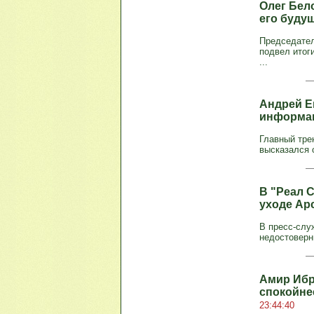
Олег Бел
его буду
Председател
подвел итог
...
Андрей Е
информац
Главный тре
высказался 
В "Реал 
уходе Ар
В пресс-слу
недостоверн
Амир Ибра
спокойне
23:44:40