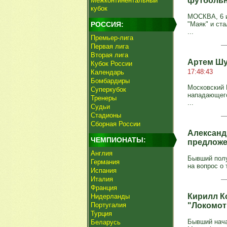
футбольн
Межконтинентальный
кубок
МОСКВА, 6 и
РОССИЯ:
"Маяк" и ст
...
Премьер-лига
Первая лига
Вторая лига
Артем Шу
Кубок России
17:48:43
Календарь
Бомбардиры
Московский 
Суперкубок
нападающего
Тренеры
...
Судьи
Стадионы
Сборная России
Александ
ЧЕМПИОНАТЫ:
предложе
Англия
Бывший полу
Германия
на вопрос о 
Испания
Италия
Франция
Кирилл К
Нидерланды
Португалия
"Локомот
Турция
Бывший нача
Беларусь