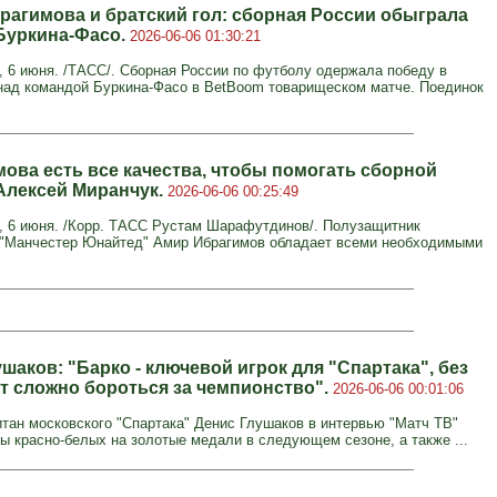
рагимова и братский гол: сборная России обыграла
Буркина-Фасо.
2026-06-06 01:30:21
6 июня. /ТАСС/. Сборная России по футболу одержала победу в
над командой Буркина-Фасо в BetBoom товарищеском матче. Поединок
мова есть все качества, чтобы помогать сборной
 Алексей Миранчук.
2026-06-06 00:25:49
6 июня. /Корр. ТАСС Рустам Шарафутдинов/. Полузащитник
 "Манчестер Юнайтед" Амир Ибрагимов обладает всеми необходимыми
шаков: "Барко - ключевой игрок для "Спартака", без
ет сложно бороться за чемпионство".
2026-06-06 00:01:06
тан московского "Спартака" Денис Глушаков в интервью "Матч ТВ"
ы красно-белых на золотые медали в следующем сезоне, а также ...