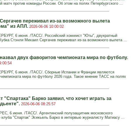
й матч против команды России. Об этом на полях Петербургского ...
 Сергачев переживал из-за возможного вылета
эма" из АПЛ.
2026-06-06 10:00:02
БУРГ, 6 июня. /ТАСС/. Российский хоккеист "Юты", двукратный
Кубка Стэнли Михаил Сергачев переживал из-за возможного вылета ...
назвал двух фаворитов чемпионата мира по футболу.
9:00:54
БУРГ, 6 июня. /ТАСС/. Сборные Испании и Франции являются
чемпионата мира по футболу 2026 года. Такое мнение ТАСС на полях
 "Спартака" Барко заявил, что хочет играть за
дьенте".
2026-06-06 08:25:57
С, 6 июня. /ТАСС/. Аргентинский полузащитник московского
 клуба "Спартак" Эсекьель Барко в интервью журналисту Матиасу ...