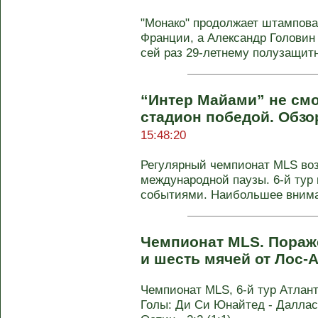
"Монако" продолжает штампова
Франции, а Александр Головин
сей раз 29-летнему полузащитни
“Интер Майами” не см
стадион победой. Обзо
15:48:20
Регулярный чемпионат MLS во
международной паузы. 6-й ту
событиями. Наибольшее вниман
Чемпионат MLS. Пораж
и шесть мячей от Лос
Чемпионат MLS, 6-й тур Атланта
Голы: Ди Си Юнайтед - Даллас 