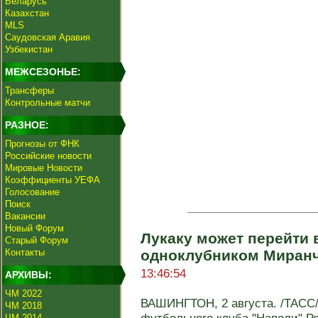
Беларусь
Казахстан
MLS
Саудовская Аравия
Узбекистан
МЕЖСЕЗОНЬЕ:
Трансферы
Контрольные матчи
РАЗНОЕ:
Прогнозы от ФНК
Российские новости
Мировые Новости
Коэффициенты УЕФА
Голосование
Поиск
Вакансии
Новый Форум
Лукаку может перейти в
Старый Форум
Контакты
одноклубником Миранч
13:46:54
АРХИВЫ:
ЧМ 2022
ВАШИНГТОН, 2 августа. /ТАСС
ЧМ 2018
ЧМ 2014