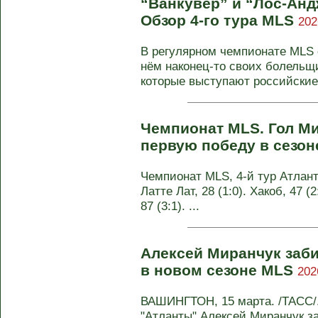
“Ванкувер” и “Лос-Анд
Обзор 4-го тура MLS
202
В регулярном чемпионате MLS с
нём наконец-то своих болельщ
которые выступают российские 
Чемпионат MLS. Гол Ми
первую победу в сезо
Чемпионат MLS, 4-й тур Атланта
Латте Лат, 28 (1:0). Хакоб, 47 (
87 (3:1). ...
Алексей Миранчук заби
в новом сезоне MLS
202
ВАШИНГТОН, 15 марта. /ТАСС/
"Атланты" Алексей Миранчук з