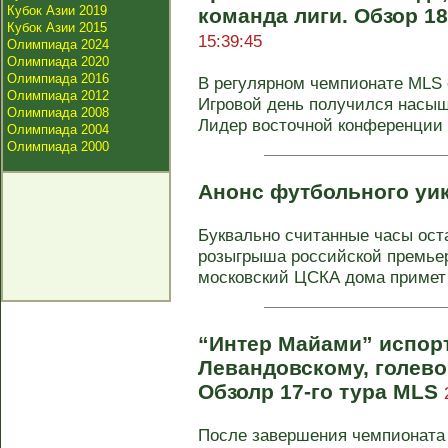
Кубок Азии 2019
команда лиги. Обзор 1
Кубок Азии 2015
15:39:45
Олимпиада 2024
Олимпиада 2020
Олимпиада 2016
В регулярном чемпионате MLS с
Олимпиада 2012
Игровой день получился насы
Олимпиада 2008
Лидер восточной конференции и
Олимпиада 2004
Олимпиада 2000
Анонс футбольного уи
Буквально считанные часы оста
розыгрыша российской премьер
московский ЦСКА дома примет 
“Интер Майами” испор
Левандовскому, голево
Обзолр 17-го тура MLS
После завершения чемпионата