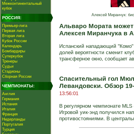
Межконтинентальный
кубок
Алексей Миранчук: био
РОССИЯ:
Альваро Мората может
Премьер-лига
Первая лига
Алексея Миранчука в 
Вторая лига
Кубок России
Испанский нападающий "Комо"
Календарь
Бомбардиры
долей вероятности сменит клу
Суперкубок
трансферное окно, сообщает ав
Тренеры
Судьи
Стадионы
Сборная России
Спасительный гол Мюл
Левандовски. Обзор 19
ЧЕМПИОНАТЫ:
13:56:01
Англия
Германия
Испания
В регулярном чемпионате MLS с
Италия
Игровой уик-энд получился на
Франция
противостояниями. В центральн
Нидерланды
Португалия
Турция