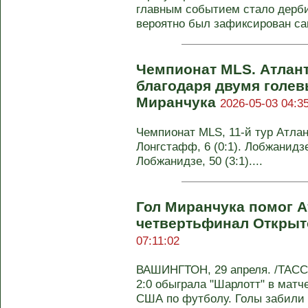
главным событием стало дерби
вероятно был зафиксирован са
Чемпионат MLS. Атлан
благодаря двумя голе
Миранчука
2026-05-03 04:35
Чемпионат MLS, 11-й тур Атлант
Лонгстафф, 6 (0:1). Лобжанидзе, 
Лобжанидзе, 50 (3:1)....
Гол Миранчука помог А
четвертьфинал Открыт
07:11:02
ВАШИНГТОН, 29 апреля. /ТАСС/.
2:0 обыграла "Шарлотт" в матч
США по футболу. Голы забили .