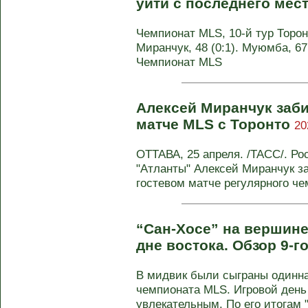
уйти с последнего мес
Чемпионат MLS, 10-й тур Торонто
Миранчук, 48 (0:1). Муюмба, 67 
Чемпионат MLS
Алексей Миранчук заби
матче MLS с Торонто
20
ОТТАВА, 25 апреля. /ТАСС/. Р
"Атланты" Алексей Миранчук з
гостевом матче регулярного чем
“Сан-Хосе” на вершине
дне востока. Обзор 9-г
В мидвик были сыграны одинна
чемпионата MLS. Игровой день
увлекательным. По его итогам "