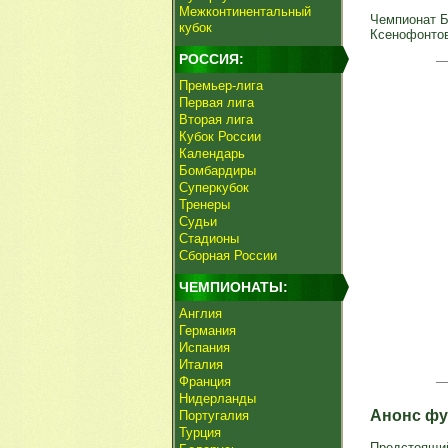
Межконтинентальный
Чемпионат Бе
кубок
Ксенофонтов, 
РОССИЯ:
Премьер-лига
Первая лига
Вторая лига
Кубок России
Календарь
Бомбардиры
Суперкубок
Тренеры
Судьи
Стадионы
Сборная России
ЧЕМПИОНАТЫ:
Англия
Германия
Испания
Италия
Франция
Нидерланды
Анонс фу
Португалия
Турция
Предстоящи