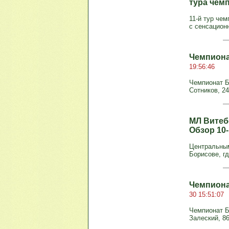
тура чем
11-й тур че
с сенсационн
Чемпиона
19:56:46
Чемпионат Бе
Сотников, 24
МЛ Витебс
Обзор 10
Центральным
Борисове, г
Чемпиона
30 15:51:07
Чемпионат Бе
Залеский, 86