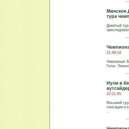
Минское 
тура чем
Девятый тур
преследоват
Чемпиона
21:49:14
Чемпионат Бе
Голы: Зеньков
Нули в б
аутсайде
23:21:55
Восьмой тур
сенсации и 
...
Чемпиона