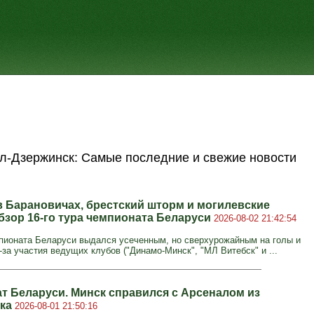
л-Дзержинск: Самые последние и свежие новости
в Барановичах, брестский шторм и могилевские
Обзор 16-го тура чемпионата Беларуси
2026-08-02 21:42:54
мпионата Беларуси выдался усеченным, но сверхурожайным на голы и
-за участия ведущих клубов ("Динамо-Минск", "МЛ Витебск" и ...
т Беларуси. Минск справился с Арсеналом из
ска
2026-08-01 21:50:16