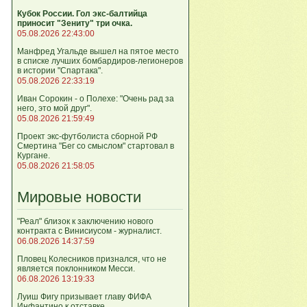
Кубок России. Гол экс-балтийца
приносит "Зениту" три очка.
05.08.2026 22:43:00
Манфред Угальде вышел на пятое место
в списке лучших бомбардиров-легионеров
в истории "Спартака".
05.08.2026 22:33:19
Иван Сорокин - о Полехе: "Очень рад за
него, это мой друг".
05.08.2026 21:59:49
Проект экс-футболиста сборной РФ
Смертина "Бег со смыслом" стартовал в
Кургане.
05.08.2026 21:58:05
Мировые новости
"Реал" близок к заключению нового
контракта с Винисиусом - журналист.
06.08.2026 14:37:59
Пловец Колесников признался, что не
является поклонником Месси.
06.08.2026 13:19:33
Луиш Фигу призывает главу ФИФА
Инфантино к отставке.