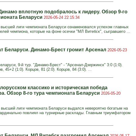
Динамо вплотную подобралось к лидеру. Обзор 9-го
пионата Беларуси
2026-05-24 22:15:34
 высшей лиги чемпионата Беларуси ознаменовался успехом главных
елей чемпиона, которые на фоне осечки "МЛ Витебск", сыгравшего ...
т Беларуси. Динамо-Брест громит Арсенал
2026-05-23
ларуси, 9-й тур. "Динамо-Брест" - "Арсенал-Дзержинск" 3:0 (1:0).
, 45+2 (1:0). Корцов, 81 (2:0). Корцов, 84 (3:0). ...
елорусском классико и историческая победа
ра. Обзор 8-го тура чемпионата Беларуси
2026-05-20
 высшей лиги чемпионата Беларуси выдался невероятно богатым на
кардинально повлиял на турнирные расклады. Главным триумфатором
т Беларуси. МЛ Витебск разгромил Арсенал
2026-05-17