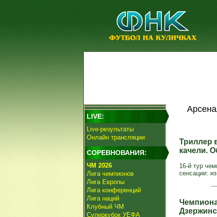
Арсена
LIVE:
Live-результаты
Онлайн трансляции
Триллер 
качели. 
СОРЕВНОВАНИЯ:
ЧМ 2026
16-й тур че
сенсации: из
Лига чемпионов
Лига Европы
Лига конференций
Лига наций
Чемпиона
Клубный ЧМ
Дзержин
Суперкубок УЕФА