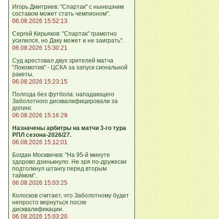
Игорь Дмитриев: "Спартак" с нынешним
составом может стать чемпионом".
06.08.2026 15:52:13
Сергей Кирьяков: "Спартак" грамотно
усилился, но Даку может и не заиграть".
06.08.2026 15:30:21
Суд арестовал двух зрителей матча
"Локомотив" - ЦСКА за запуск сигнальной
ракеты.
06.08.2026 15:23:15
Полгода без футбола: нападающего
Заболотного дисквалифицировали за
допинг.
06.08.2026 15:16:29
Назначены арбитры на матчи 3-го тура
РПЛ сезона-2026/27.
06.08.2026 15:12:01
Богдан Москвичев: "На 95‑й минуте
здорово дзинькнуло. Не зря по‑дружески
подтолкнул штангу перед вторым
таймом".
06.08.2026 15:03:25
Колосков считает, что Заболотному будет
непросто вернуться после
дисквалификации.
06.08.2026 15:03:20