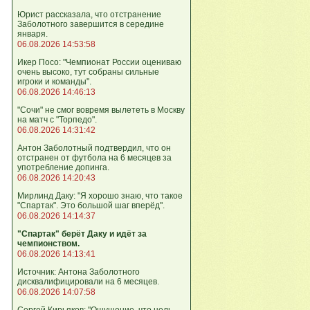
Юрист рассказала, что отстранение
Заболотного завершится в середине
января.
06.08.2026 14:53:58
Икер Посо: "Чемпионат России оцениваю
очень высоко, тут собраны сильные
игроки и команды".
06.08.2026 14:46:13
"Сочи" не смог вовремя вылететь в Москву
на матч с "Торпедо".
06.08.2026 14:31:42
Антон Заболотный подтвердил, что он
отстранен от футбола на 6 месяцев за
употребление допинга.
06.08.2026 14:20:43
Мирлинд Даку: "Я хорошо знаю, что такое
"Спартак". Это большой шаг вперёд".
06.08.2026 14:14:37
"Спартак" берёт Даку и идёт за
чемпионством.
06.08.2026 14:13:41
Источник: Антона Заболотного
дисквалифицировали на 6 месяцев.
06.08.2026 14:07:58
Сергей Кирьяков: "Ощущение, что цель