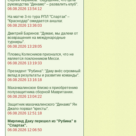
руководства "Динамо" – развалить клуб".
06.08.2026 13:54:12
На матче 3-го тура РПЛ "Спартак" –
"Краснодар" ожидается аншлаг.
06.08.2026 13:36:03
Дмитрий Баринов: "Думаю, мы далеки от
возвращения на международные
турниры".
06.08.2026 13:28:05
Пловец Колесников признался, что не
является поклонником Месси.
06.08.2026 13:19:33
Президент "Рубина": "Даку внёс огромный
вклад в результаты и развитие команды".
06.08.2026 13:16:18
Махачкалинское близко к приобретению
полузащитника сборной Мавритании.
06.08.2026 13:04:22
Защитник махачкалинского "Динамо" Ян
Джапо порвал "кресты".
06.08.2026 12:51:18
Мирлинд Даку перешел из "Рубина" в
"Спартак".
06.08.2026 12:06:50