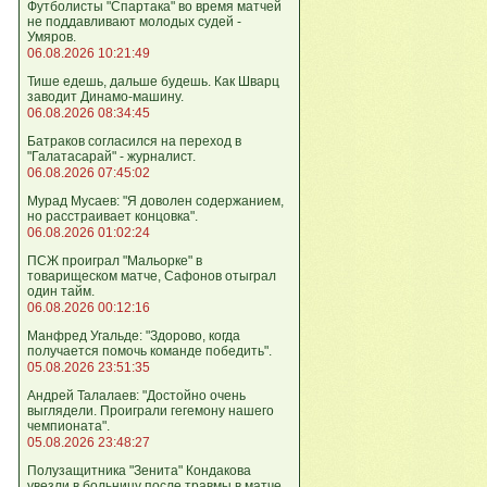
Футболисты "Спартака" во время матчей
не поддавливают молодых судей -
Умяров.
06.08.2026 10:21:49
Тише едешь, дальше будешь. Как Шварц
заводит Динамо-машину.
06.08.2026 08:34:45
Батраков согласился на переход в
"Галатасарай" - журналист.
06.08.2026 07:45:02
Мурад Мусаев: "Я доволен содержанием,
но расстраивает концовка".
06.08.2026 01:02:24
ПСЖ проиграл "Мальорке" в
товарищеском матче, Сафонов отыграл
один тайм.
06.08.2026 00:12:16
Манфред Угальде: "Здорово, когда
получается помочь команде победить".
05.08.2026 23:51:35
Андрей Талалаев: "Достойно очень
выглядели. Проиграли гегемону нашего
чемпионата".
05.08.2026 23:48:27
Полузащитника "Зенита" Кондакова
увезли в больницу после травмы в матче