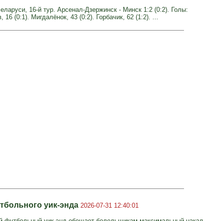
ларуси, 16-й тур. Арсенал-Дзержинск - Минск 1:2 (0:2). Голы:
16 (0:1). Мигдалёнок, 43 (0:2). Горбачик, 62 (1:2). ...
тбольного уик-энда
2026-07-31 12:40:01
й футбольный уик-энд обещает болельщикам максимальный накал