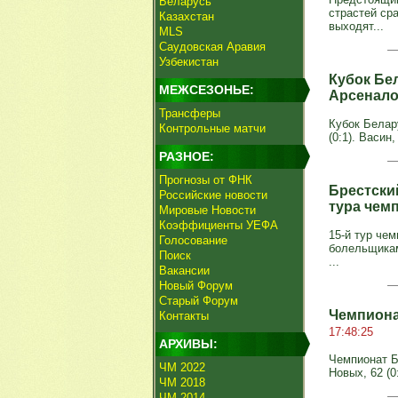
Беларусь
страстей ср
Казахстан
выходят...
MLS
Саудовская Аравия
Узбекистан
Кубок Бе
МЕЖСЕЗОНЬЕ:
Арсенал
Трансферы
Кубок Белару
Контрольные матчи
(0:1). Васин,
РАЗНОЕ:
Прогнозы от ФНК
Брестски
Российские новости
тура чем
Мировые Новости
Коэффициенты УЕФА
15-й тур че
Голосование
болельщикам
Поиск
...
Вакансии
Новый Форум
Старый Форум
Чемпиона
Контакты
17:48:25
АРХИВЫ:
Чемпионат Бе
ЧМ 2022
Новых, 62 (0:
ЧМ 2018
ЧМ 2014