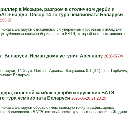
триллер в Мозыре, разгром в столичном дерби и
БАТЭ на дно. Обзор 14-го тура чемпионата Беларуси
3:05:37
мпионата Беларуси ознаменовался уверенными гостевыми победами
 углублением кризиса борисовского БАТЭ, который после домашнего
т Беларуси. Неман дома уступил Арсеналу
2026-07-04
ларуси, 14-й тур. Неман - Арсенал-Дзержинск 0:1 (0:1). Гол: Горбачик,
мпионат Беларуси.
идера, волевой камбэк в дерби и крушение БАТЭ.
-го тура чемпионата Беларуси
2026-06-28 21:28:25
мпионата Беларуси обострил чемпионскую гонку и зафиксировал
изис борисовского БАТЭ, который после крупного поражения в Жодино