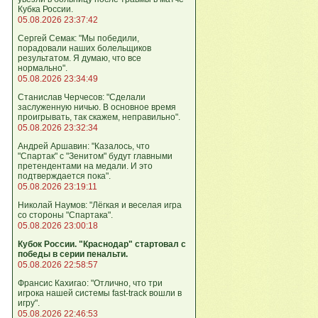
Кубка России.
05.08.2026 23:37:42
Сергей Семак: "Мы победили,
порадовали наших болельщиков
результатом. Я думаю, что все
нормально".
05.08.2026 23:34:49
Станислав Черчесов: "Сделали
заслуженную ничью. В основное время
проигрывать, так скажем, неправильно".
05.08.2026 23:32:34
Андрей Аршавин: "Казалось, что
"Спартак" с "Зенитом" будут главными
претендентами на медали. И это
подтверждается пока".
05.08.2026 23:19:11
Николай Наумов: "Лёгкая и веселая игра
со стороны "Спартака".
05.08.2026 23:00:18
Кубок России. "Краснодар" стартовал с
победы в серии пенальти.
05.08.2026 22:58:57
Франсис Кахигао: "Отлично, что три
игрока нашей системы fast‑track вошли в
игру".
05.08.2026 22:46:53