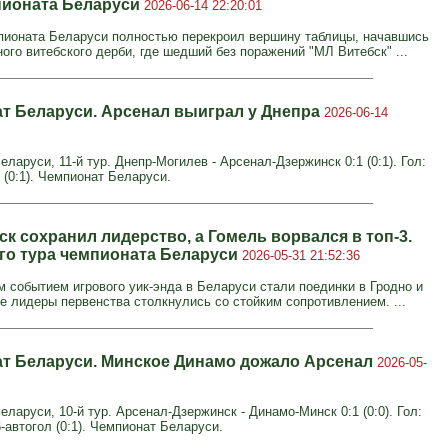
пионата Беларуси
2026-06-14 22:20:01
мпионата Беларуси полностью перекроил вершину таблицы, начавшись
ого витебского дерби, где шедший без поражений "МЛ Витебск" ...
т Беларуси. Арсенал выиграл у Днепра
2026-06-14
ларуси, 11-й тур. Днепр-Могилев - Арсенал-Дзержинск 0:1 (0:1). Гол:
 (0:1). Чемпионат Беларуси.
к сохранил лидерство, а Гомель ворвался в топ-3.
-го тура чемпионата Беларуси
2026-05-31 21:52:36
 событием игрового уик-энда в Беларуси стали поединки в Гродно и
де лидеры первенства столкнулись со стойким сопротивлением. ...
т Беларуси. Минское Динамо дожало Арсенал
2026-05-
ларуси, 10-й тур. Арсенал-Дзержинск - Динамо-Минск 0:1 (0:0). Гол:
-автогол (0:1). Чемпионат Беларуси.