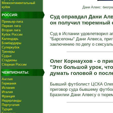
Межконтинентальный
кубок
Дани Алвес: биогра
РОССИЯ:
Суд оправдал Дани Алве
Премьер-лига
он получил тюремный 
Первая лига
Вторая лига
Суд в Испании удовлетворил а
Кубок России
"Барселоны" Дани Алвеса, при
Календарь
Бомбардиры
заключению по делу о сексуаль
Суперкубок
Тренеры
Судьи
Олег Корнаухов - о пр
Стадионы
Сборная России
"Это большой урок, чт
думать головой о посл
ЧЕМПИОНАТЫ:
Англия
Германия
Бывший футболист ЦСКА Олег
Испания
приговор суда бывшему футбо
Италия
Бразилии Дани Алвесу о тюрем
Франция
Нидерланды
Португалия
Турция