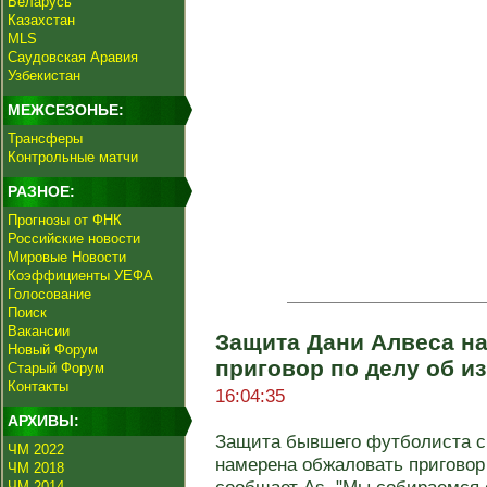
Беларусь
Казахстан
MLS
Саудовская Аравия
Узбекистан
МЕЖСЕЗОНЬЕ:
Трансферы
Контрольные матчи
РАЗНОЕ:
Прогнозы от ФНК
Российские новости
Мировые Новости
Коэффициенты УЕФА
Голосование
Поиск
Вакансии
Защита Дани Алвеса н
Новый Форум
приговор по делу об и
Старый Форум
Контакты
16:04:35
АРХИВЫ:
Защита бывшего футболиста с
ЧМ 2022
намерена обжаловать приговор
ЧМ 2018
ЧМ 2014