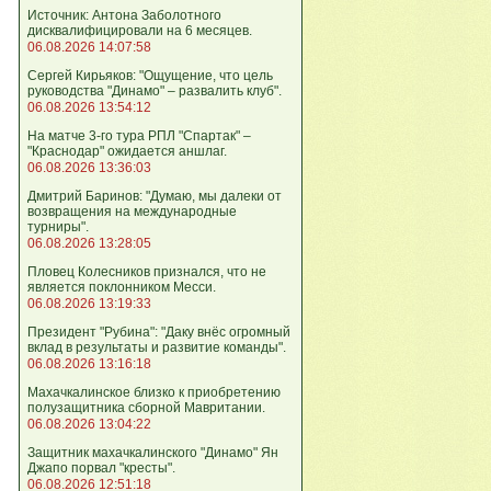
Источник: Антона Заболотного
дисквалифицировали на 6 месяцев.
06.08.2026 14:07:58
Сергей Кирьяков: "Ощущение, что цель
руководства "Динамо" – развалить клуб".
06.08.2026 13:54:12
На матче 3-го тура РПЛ "Спартак" –
"Краснодар" ожидается аншлаг.
06.08.2026 13:36:03
Дмитрий Баринов: "Думаю, мы далеки от
возвращения на международные
турниры".
06.08.2026 13:28:05
Пловец Колесников признался, что не
является поклонником Месси.
06.08.2026 13:19:33
Президент "Рубина": "Даку внёс огромный
вклад в результаты и развитие команды".
06.08.2026 13:16:18
Махачкалинское близко к приобретению
полузащитника сборной Мавритании.
06.08.2026 13:04:22
Защитник махачкалинского "Динамо" Ян
Джапо порвал "кресты".
06.08.2026 12:51:18