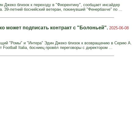
н Джеко близок к переходу в "Фиорентину", сообщает инсайдер
. 39-летний боснийский ветеран, покинувший "Фенербахче" по ...
ко может подписать контракт с "Болоньей".
2025-06-08
щий "Ромы" и "Интера" Эдин Джеко близок к возвращению в Серию А.
 Football Italia, босниец провёл переговоры с директором ...