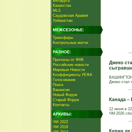
Беларусь
Казахстан
MLS
Саудовская Аравия
Узбекистан
МЕЖСЕЗОНЬЕ:
Трансферы
Контрольные матчи
РАЗНОЕ:
Прогнозы от ФНК
Джеко ст
Российские новости
сыгравши
Мировые Новости
Коэффициенты УЕФА
ВАШИНГТОН, 
Голосование
Джеко стал 
Поиск
Вакансии
Новый Форум
Канада – 
Старый Форум
Контакты
12 июня в 22
ЧМ-2026 сбо
АРХИВЫ:
ЧМ 2022
ЧМ 2018
Кевин де
ЧМ 2014