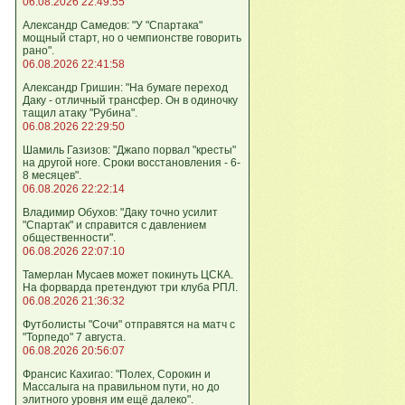
06.08.2026 22:49:55
Александр Самедов: "У "Спартака"
мощный старт, но о чемпионстве говорить
рано".
06.08.2026 22:41:58
Александр Гришин: "На бумаге переход
Даку - отличный трансфер. Он в одиночку
тащил атаку "Рубина".
06.08.2026 22:29:50
Шамиль Газизов: "Джапо порвал "кресты"
на другой ноге. Сроки восстановления - 6-
8 месяцев".
06.08.2026 22:22:14
Владимир Обухов: "Даку точно усилит
"Спартак" и справится с давлением
общественности".
06.08.2026 22:07:10
Тамерлан Мусаев может покинуть ЦСКА.
На форварда претендуют три клуба РПЛ.
06.08.2026 21:36:32
Футболисты "Сочи" отправятся на матч с
"Торпедо" 7 августа.
06.08.2026 20:56:07
Франсис Кахигао: "Полех, Сорокин и
Массалыга на правильном пути, но до
элитного уровня им ещё далеко".