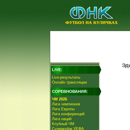
Эди
LIVE:
Live-результаты
Онлайн трансляции
СОРЕВНОВАНИЯ:
ЧМ 2026
Лига чемпионов
Лига Европы
Лига конференций
Лига наций
Клубный ЧМ
Суперкубок УЕФА