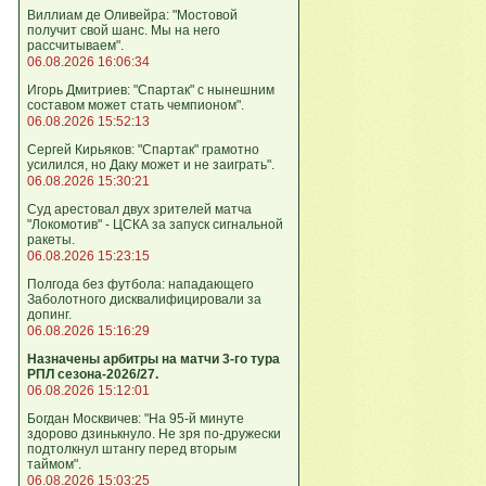
Виллиам де Оливейра: "Мостовой
получит свой шанс. Мы на него
рассчитываем".
06.08.2026 16:06:34
Игорь Дмитриев: "Спартак" с нынешним
составом может стать чемпионом".
06.08.2026 15:52:13
Сергей Кирьяков: "Спартак" грамотно
усилился, но Даку может и не заиграть".
06.08.2026 15:30:21
Суд арестовал двух зрителей матча
"Локомотив" - ЦСКА за запуск сигнальной
ракеты.
06.08.2026 15:23:15
Полгода без футбола: нападающего
Заболотного дисквалифицировали за
допинг.
06.08.2026 15:16:29
Назначены арбитры на матчи 3-го тура
РПЛ сезона-2026/27.
06.08.2026 15:12:01
Богдан Москвичев: "На 95‑й минуте
здорово дзинькнуло. Не зря по‑дружески
подтолкнул штангу перед вторым
таймом".
06.08.2026 15:03:25