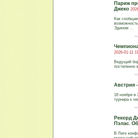
Париж пр
Джеко
2026
Как сообщае
возможность
Эдином ...
Чемпиона
2026-01-11 1
Ведущий бор
постепенно в
Австрия –
18 ноября в 
турнира к че
Рекорд Д
Пэлас. О
В Лиге конф
много событ