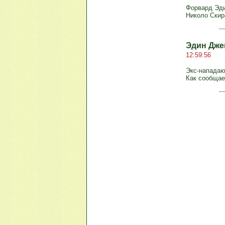
Форвард Эди
Николо Скира
Эдин Дже
12:59:56
Экс-нападаю
Как сообщает