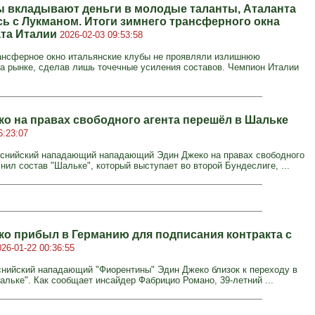
ы вкладывают деньги в молодые таланты, Аталанта
сь с Лукманом. Итоги зимнего трансферного окна
та Италии
2026-02-03 09:53:58
ансферное окно итальянские клубы не проявляли излишнюю
на рынке, сделав лишь точечные усиления составов. Чемпион Италии
ко на правах свободного агента перешёл в Шальке
6:23:07
оснийский нападающий нападающий Эдин Джеко на правах свободного
нил состав "Шальке", который выступает во второй Бундеслиге, ...
ко прибыл в Германию для подписания контракта с
026-01-22 00:36:55
нийский нападающий "Фиорентины" Эдин Джеко близок к переходу в
альке". Как сообщает инсайдер Фабрицио Романо, 39-летний ...