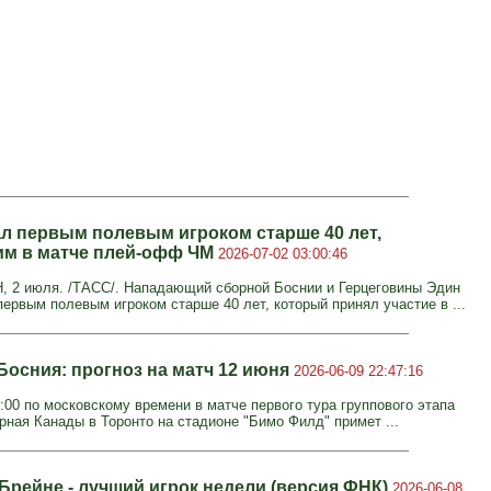
ал первым полевым игроком старше 40 лет,
м в матче плей-офф ЧМ
2026-07-02 03:00:46
2 июля. /ТАСС/. Нападающий сборной Боснии и Герцеговины Эдин
первым полевым игроком старше 40 лет, который принял участие в ...
Босния: прогноз на матч 12 июня
2026-06-09 22:47:16
:00 по московскому времени в матче первого тура группового этапа
рная Канады в Торонто на стадионе "Бимо Филд" примет ...
 Брейне - лучший игрок недели (версия ФНК)
2026-06-08