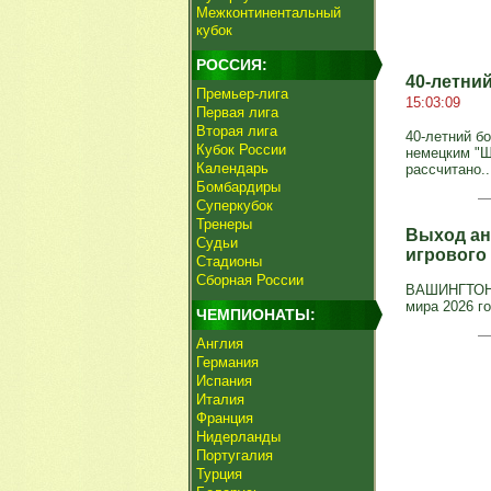
Межконтинентальный
кубок
РОССИЯ:
40-летни
Премьер-лига
15:03:09
Первая лига
Вторая лига
40-летний б
Кубок России
немецким "Ш
Календарь
рассчитано..
Бомбардиры
Суперкубок
Тренеры
Выход ан
Судьи
игрового
Стадионы
Сборная России
ВАШИНГТОН, 
мира 2026 г
ЧЕМПИОНАТЫ:
Англия
Германия
Испания
Италия
Франция
Нидерланды
Португалия
Турция