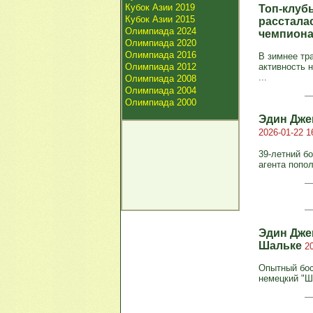
Кубок Азии 2019
Топ-клуб
Кубок Азии 2015
расстала
Олимпиада 2024
чемпиона
Олимпиада 2020
Олимпиада 2016
В зимнее тр
Олимпиада 2012
активность 
...
Олимпиада 2008
Олимпиада 2004
Олимпиада 2000
Эдин Дже
2026-01-22 1
39-летний б
агента попол
Эдин Дже
Шальке
2
Опытный бос
немецкий "Ш