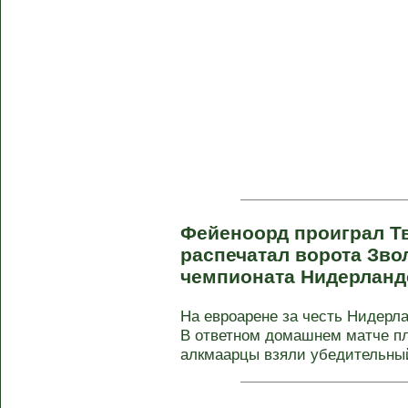
Фейеноорд проиграл Тв
распечатал ворота Звол
чемпионата Нидерлан
На евроарене за честь Нидерл
В ответном домашнем матче п
алкмаарцы взяли убедительный