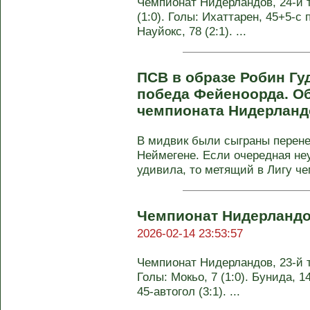
Чемпионат Нидерландов, 24-й т
(1:0). Голы: Ихаттарен, 45+5-с п
Науйокс, 78 (2:1). ...
ПСВ в образе Робин Гу
победа Фейеноорда. Об
чемпионата Нидерлан
В мидвик были сыграны перене
Неймегене. Если очередная неу
удивила, то метящий в Лигу че
Чемпионат Нидерландо
2026-02-14 23:53:57
Чемпионат Нидерландов, 23-й ту
Голы: Мокьо, 7 (1:0). Бунида, 14
45-автогол (3:1). ...