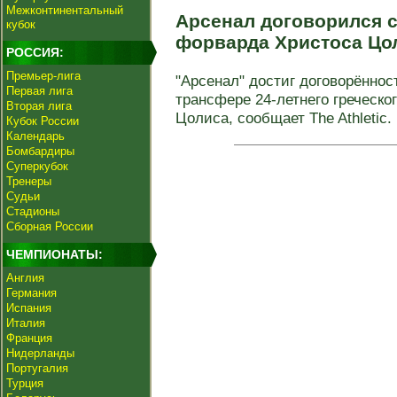
Межконтинентальный
Арсенал договорился с
кубок
форварда Христоса Цо
РОССИЯ:
Премьер-лига
"Арсенал" достиг договорённос
Первая лига
трансфере 24-летнего греческ
Вторая лига
Цолиса, сообщает The Athletic. 
Кубок России
Календарь
Бомбардиры
Суперкубок
Тренеры
Судьи
Стадионы
Сборная России
ЧЕМПИОНАТЫ:
Англия
Германия
Испания
Италия
Франция
Нидерланды
Португалия
Турция