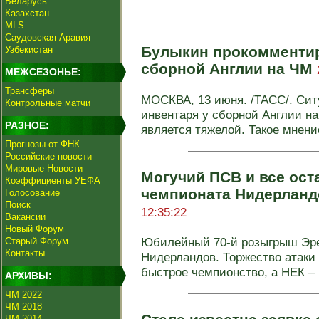
Беларусь
Казахстан
MLS
Саудовская Аравия
Булыкин прокомментир
Узбекистан
сборной Англии на ЧМ
МЕЖСЕЗОНЬЕ:
Трансферы
МОСКВА, 13 июня. /ТАСС/. Сит
Контрольные матчи
инвентаря у сборной Англии н
РАЗНОЕ:
является тяжелой. Такое мнени
Прогнозы от ФНК
Российские новости
Мировые Новости
Могучий ПСВ и все ост
Коэффициенты УЕФА
чемпионата Нидерланд
Голосование
Поиск
12:35:22
Вакансии
Новый Форум
Юбилейный 70-й розыгрыш Эре
Старый Форум
Контакты
Нидерландов. Торжество атаки
быстрое чемпионство, а НЕК – .
АРХИВЫ:
ЧМ 2022
ЧМ 2018
ЧМ 2014