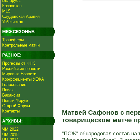
Беларусь
Казахстан
MLS
Саудовская Аравия
Узбекистан
МЕЖСЕЗОНЬЕ:
Трансферы
Контрольные матчи
РАЗНОЕ:
Прогнозы от ФНК
Российские новости
Мировые Новости
Коэффициенты УЕФА
Голосование
Поиск
Вакансии
Новый Форум
Старый Форум
Контакты
Матвей Сафонов с пер
товарищеском матче 
АРХИВЫ:
ЧМ 2022
"ПСЖ" обнародовал состав на 
ЧМ 2018
ЧМ 2014