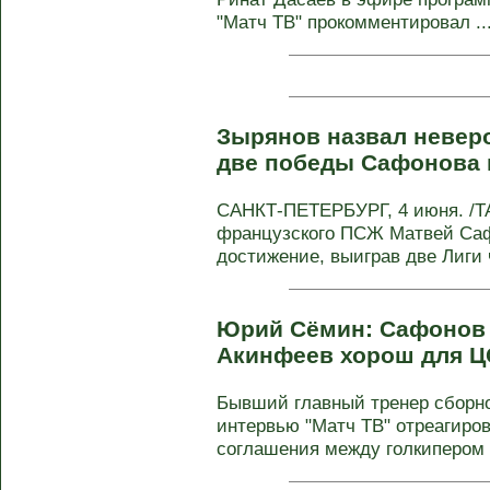
"Матч ТВ" прокомментировал ..
Зырянов назвал невер
две победы Сафонова
САНКТ-ПЕТЕРБУРГ, 4 июня. /ТА
французского ПСЖ Матвей Саф
достижение, выиграв две Лиги ч
Юрий Сёмин: Сафонов 
Акинфеев хорош для 
Бывший главный тренер сборн
интервью "Матч ТВ" отреагиров
соглашения между голкипером 