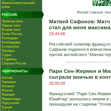
Межконтинентальный
кубок
Матвей Сафонов: биог
РОССИЯ:
Матвей Сафонов: Матч
Премьер-лига
Первая лига
стал для меня максим
Вторая лига
23:44:08
Кубок России
Календарь
Бомбардиры
Российский голкипер французс
Суперкубок
Сафонов поделился впечатлени
Тренеры
против английского "Манчестер 
Судьи
Стадионы
Сборная России
Пари Сен-Жермен и Ма
ЧЕМПИОНАТЫ:
сыграли вничью в кон
Англия
Германия
20:03:34
Испания
Италия
Французский "Пари Сен-Жермен
Франция
Юнайтед" разошлись миром в т
Нидерланды
Португалия
прошедшая на стадионе "Уллеви
Турция