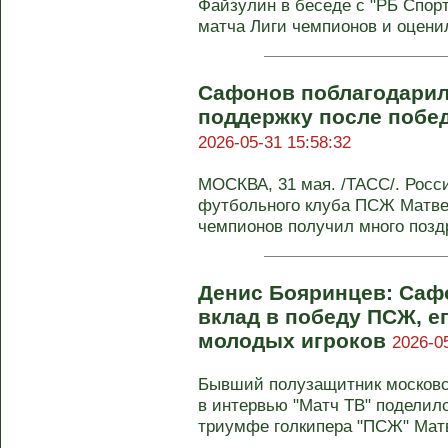
Файзулин в беседе с "РБ Спорт
матча Лиги чемпионов и оценил
Сафонов поблагодарил
поддержку после побе
2026-05-31 15:58:32
МОСКВА, 31 мая. /ТАСС/. Росс
футбольного клуба ПСЖ Матве
чемпионов получил много позд
Денис Бояринцев: Саф
вклад в победу ПСЖ, ег
молодых игроков
2026-0
Бывший полузащитник московск
в интервью "Матч ТВ" поделил
триумфе голкипера "ПСЖ" Матв