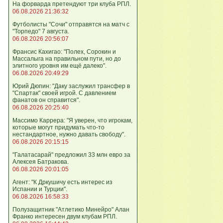
На форварда претендуют три клуба РПЛ.
06.08.2026 21:36:32
Футболисты "Сочи" отправятся на матч с
"Торпедо" 7 августа.
06.08.2026 20:56:07
Франсис Кахигао: "Полех, Сорокин и
Массалыга на правильном пути, но до
элитного уровня им ещё далеко".
06.08.2026 20:49:29
Юрий Дюпин: "Даку заслужил трансфер в
"Спартак" своей игрой. С давлением
фанатов он справится".
06.08.2026 20:25:40
Массимо Каррера: "Я уверен, что игрокам,
которые могут придумать что-то
нестандартное, нужно давать свободу".
06.08.2026 20:15:15
"Галатасарай" предложил 33 млн евро за
Алексея Батракова.
06.08.2026 20:01:05
Агент: "К Дркушичу есть интерес из
Испании и Турции".
06.08.2026 16:58:33
Полузащитник "Атлетико Минейро" Алан
Франко интересен двум клубам РПЛ.