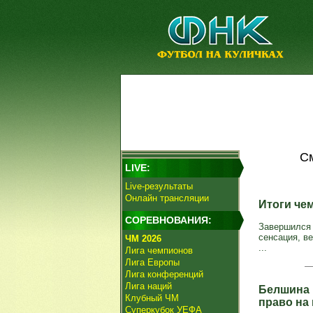
См
LIVE:
Live-результаты
Онлайн трансляции
Итоги че
СОРЕВНОВАНИЯ:
Завершился 
сенсация, в
ЧМ 2026
...
Лига чемпионов
Лига Европы
Лига конференций
Лига наций
Белшина 
Клубный ЧМ
право на
Суперкубок УЕФА