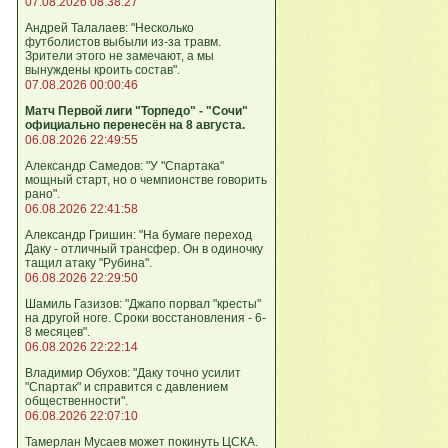
07.08.2026 08:38:27
Андрей Талалаев: "Несколько
футболистов выбыли из-за травм.
Зрители этого не замечают, а мы
вынуждены кроить состав".
07.08.2026 00:00:46
Матч Первой лиги "Торпедо" - "Сочи"
официально перенесён на 8 августа.
06.08.2026 22:49:55
Александр Самедов: "У "Спартака"
мощный старт, но о чемпионстве говорить
рано".
06.08.2026 22:41:58
Александр Гришин: "На бумаге переход
Даку - отличный трансфер. Он в одиночку
тащил атаку "Рубина".
06.08.2026 22:29:50
Шамиль Газизов: "Джапо порвал "кресты"
на другой ноге. Сроки восстановления - 6-
8 месяцев".
06.08.2026 22:22:14
Владимир Обухов: "Даку точно усилит
"Спартак" и справится с давлением
общественности".
06.08.2026 22:07:10
Тамерлан Мусаев может покинуть ЦСКА.