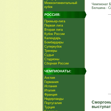
Межконтинентальный
Чемпионат Б
кубок
Белшина - См
РОССИЯ:
Премьер-лига
Первая лига
Вторая лига
Кубок России
Календарь
Бомбардиры
Суперкубок
Тренеры
Судьи
Стадионы
Сборная России
ЧЕМПИОНАТЫ:
Англия
Германия
Испания
Италия
Франция
Нидерланды
Сморгонь
Португалия
выступат
Турция