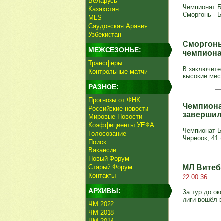
Беларусь
Чемпионат Б
Казахстан
Сморгонь - Б
MLS
Саудовская Аравия
Узбекистан
Сморгонь
МЕЖСЕЗОНЬЕ:
чемпиона
Трансферы
В заключите
Контрольные матчи
высокие мес
РАЗНОЕ:
Прогнозы от ФНК
Чемпиона
Российские новости
завершил
Мировые Новости
Коэффициенты УЕФА
Чемпионат Бе
Голосование
Черноок, 41 (
Поиск
Вакансии
Новый Форум
Старый Форум
МЛ Витеб
Контакты
22:00:36
АРХИВЫ:
За тур до о
лиги вошёл 
ЧМ 2022
ЧМ 2018
ЧМ 2014