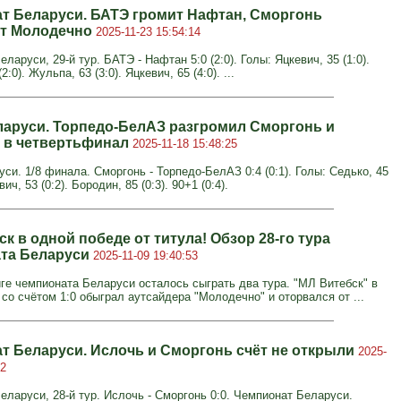
т Беларуси. БАТЭ громит Нафтан, Сморгонь
т Молодечно
2025-11-23 15:54:14
ларуси, 29-й тур. БАТЭ - Нафтан 5:0 (2:0). Голы: Яцкевич, 35 (1:0).
2:0). Жульпа, 63 (3:0). Яцкевич, 65 (4:0). ...
ларуси. Торпедо-БелАЗ разгромил Сморгонь и
 в четвертьфинал
2025-11-18 15:48:25
си. 1/8 финала. Сморгонь - Торпедо-БелАЗ 0:4 (0:1). Голы: Седько, 45
вич, 53 (0:2). Бородин, 85 (0:3). 90+1 (0:4).
к в одной победе от титула! Обзор 28-го тура
та Беларуси
2025-11-09 19:40:53
ге чемпионата Беларуси осталось сыграть два тура. "МЛ Витебск" в
 со счётом 1:0 обыграл аутсайдера "Молодечно" и оторвался от ...
т Беларуси. Ислочь и Сморгонь счёт не открыли
2025-
12
еларуси, 28-й тур. Ислочь - Сморгонь 0:0. Чемпионат Беларуси.