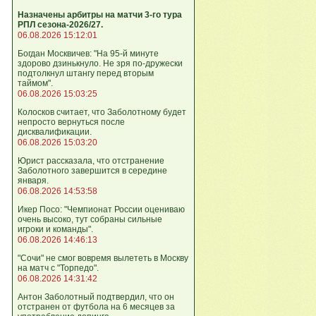
Назначены арбитры на матчи 3-го тура
РПЛ сезона-2026/27.
06.08.2026 15:12:01
Богдан Москвичев: "На 95‑й минуте
здорово дзинькнуло. Не зря по‑дружески
подтолкнул штангу перед вторым
таймом".
06.08.2026 15:03:25
Колосков считает, что Заболотному будет
непросто вернуться после
дисквалификации.
06.08.2026 15:03:20
Юрист рассказала, что отстранение
Заболотного завершится в середине
января.
06.08.2026 14:53:58
Икер Посо: "Чемпионат России оцениваю
очень высоко, тут собраны сильные
игроки и команды".
06.08.2026 14:46:13
"Сочи" не смог вовремя вылететь в Москву
на матч с "Торпедо".
06.08.2026 14:31:42
Антон Заболотный подтвердил, что он
отстранен от футбола на 6 месяцев за