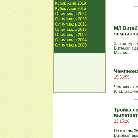
Кубок Азии 2019
Кубок Азии 2015
Олимпиада 2024
Олимпиада 2020
Олимпиада 2016
МЛ Витеб
Олимпиада 2012
чемпиона
Олимпиада 2008
Олимпиада 2004
За три тура
Олимпиада 2000
Витебск" сд
Михаила ...
Чемпиона
15:56:55
Чемпионат Бе
(0:1). Башил
Тройка л
вылетает
23:15:10
По итогам 2
Витебск" вы