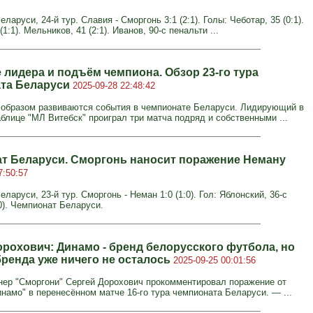
ларуси, 24-й тур. Славия - Сморгонь 3:1 (2:1). Голы: Чеботар, 35 (0:1).
(1:1). Мельников, 41 (2:1). Иванов, 90-с пенальти ...
 лидера и подъём чемпиона. Обзор 23-го тура
та Беларуси
2025-09-28 22:48:42
образом развиваются события в чемпионате Беларуси. Лидирующий в
аблице "МЛ Витебск" проиграл три матча подряд и собственными ...
т Беларуси. Сморгонь наносит поражение Неману
7:50:57
ларуси, 23-й тур. Сморгонь - Неман 1:0 (1:0). Гол: Яблонский, 36-с
0). Чемпионат Беларуси.
орохович: Динамо - бренд белорусского футбола, но
бренда уже ничего не осталось
2025-09-25 00:01:56
нер "Сморгони" Сергей Дорохович прокомментировал поражение от
инамо" в перенесённом матче 16-го тура чемпионата Беларуси. — ...