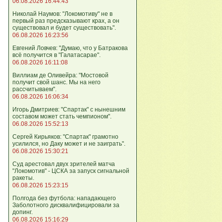
06.08.2026 16:44:43
Николай Наумов: "Локомотиву" не в
первый раз предсказывают крах, а он
существовал и будет существовать".
06.08.2026 16:23:56
Евгений Ловчев: "Думаю, что у Батракова
всё получится в "Галатасарае".
06.08.2026 16:11:08
Виллиам де Оливейра: "Мостовой
получит свой шанс. Мы на него
рассчитываем".
06.08.2026 16:06:34
Игорь Дмитриев: "Спартак" с нынешним
составом может стать чемпионом".
06.08.2026 15:52:13
Сергей Кирьяков: "Спартак" грамотно
усилился, но Даку может и не заиграть".
06.08.2026 15:30:21
Суд арестовал двух зрителей матча
"Локомотив" - ЦСКА за запуск сигнальной
ракеты.
06.08.2026 15:23:15
Полгода без футбола: нападающего
Заболотного дисквалифицировали за
допинг.
06.08.2026 15:16:29