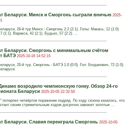
т Беларуси. Минск и Сморгонь сыграли вничью
2025-
01
ларуси, 26-й тур Минск - Сморгонь 2:2 (2:1). Голы: Макась, 12 (1:0).
 (1:1). Варакса, 42 (2:1). Будько, 57 (2:2). ...
т Беларуси. Сморгонь с минимальным счётом
ет БАТЭ
2025-10-18 14:52:15
ларуси, 25-й тур. Сморгонь - БАТЭ 1:0 (0:0). Гол: Богданович, 72 (1:0).
еларуси.
Динамо возродило чемпионскую гонку. Обзор 24-го
пионата Беларуси
2025-10-05 22:32:50
" потерпел четвёртое поражение подряд. По ходу сезона казалось, что
ютант своим стремительным ходом досрочно завоюет золотые ...
т Беларуси. Славия переиграла Сморгонь
2025-10-05