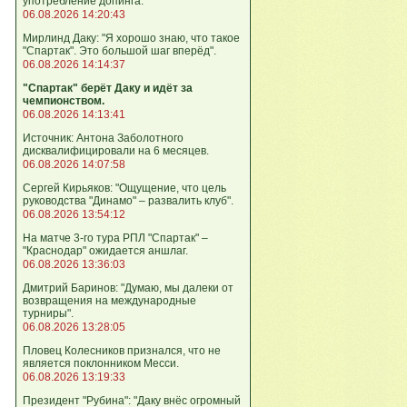
употребление допинга.
06.08.2026 14:20:43
Мирлинд Даку: "Я хорошо знаю, что такое
"Спартак". Это большой шаг вперёд".
06.08.2026 14:14:37
"Спартак" берёт Даку и идёт за
чемпионством.
06.08.2026 14:13:41
Источник: Антона Заболотного
дисквалифицировали на 6 месяцев.
06.08.2026 14:07:58
Сергей Кирьяков: "Ощущение, что цель
руководства "Динамо" – развалить клуб".
06.08.2026 13:54:12
На матче 3-го тура РПЛ "Спартак" –
"Краснодар" ожидается аншлаг.
06.08.2026 13:36:03
Дмитрий Баринов: "Думаю, мы далеки от
возвращения на международные
турниры".
06.08.2026 13:28:05
Пловец Колесников признался, что не
является поклонником Месси.
06.08.2026 13:19:33
Президент "Рубина": "Даку внёс огромный