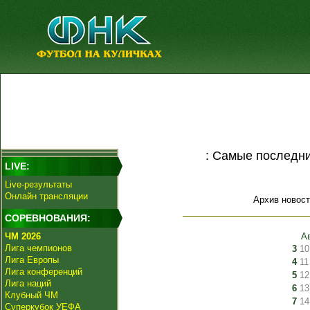
: Самые последни
LIVE:
Live-результаты
Онлайн трансляции
Архив новост
СОРЕВНОВАНИЯ:
ЧМ 2026
А
Лига чемпионов
3
10
Лига Европы
4
11
Лига конференций
5
12
Лига наций
6
13
Клубный ЧМ
7
14
Суперкубок УЕФА