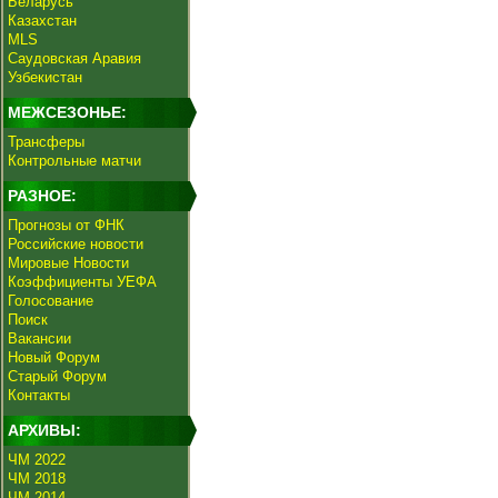
Беларусь
Казахстан
MLS
Саудовская Аравия
Узбекистан
МЕЖСЕЗОНЬЕ:
Трансферы
Контрольные матчи
РАЗНОЕ:
Прогнозы от ФНК
Российские новости
Мировые Новости
Коэффициенты УЕФА
Голосование
Поиск
Вакансии
Новый Форум
Старый Форум
Контакты
АРХИВЫ:
ЧМ 2022
ЧМ 2018
ЧМ 2014