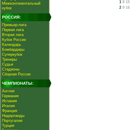
1
8
15
Межконтинентальный
2
9
16
кубок
РОССИЯ:
Премьер-лига
Первая лига
Вторая лига
Кубок России
Календарь
Бомбардиры
Суперкубок
Тренеры
Судьи
Стадионы
Сборная России
ЧЕМПИОНАТЫ:
Англия
Германия
Испания
Италия
Франция
Нидерланды
Португалия
Турция