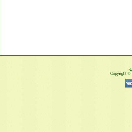
Ф
Copyright ©