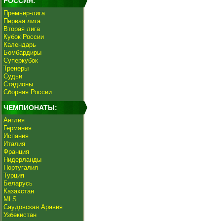
РОССИЯ:
Премьер-лига
Первая лига
Вторая лига
Кубок России
Календарь
Бомбардиры
Суперкубок
Тренеры
Судьи
Стадионы
Сборная России
ЧЕМПИОНАТЫ:
Англия
Германия
Испания
Италия
Франция
Нидерланды
Португалия
Турция
Беларусь
Казахстан
MLS
Саудовская Аравия
Узбекистан