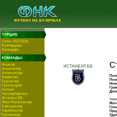
ТУРЦИЯ:
Сезон 2017/2018
Бомбардиры
Календарь
КОМАНДЫ:
С
Акхисар
ИСТАНБУЛ ББ
Аланьяспор
Антальяспор
Пол
Бешикташ
Поз
Бурсаспор
Ном
Галатасарай
Гра
Гезтепе
Дат
Генчлербирлиги
Истанбул ББ
Чемп
Йени Малатьяспор
Мат
Кайсериспор
Гол
Карабюкспор
Пре
Касымпаша
Уда