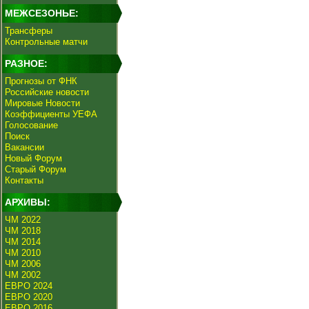
МЕЖСЕЗОНЬЕ:
Трансферы
Контрольные матчи
РАЗНОЕ:
Прогнозы от ФНК
Российские новости
Мировые Новости
Коэффициенты УЕФА
Голосование
Поиск
Вакансии
Новый Форум
Старый Форум
Контакты
АРХИВЫ:
ЧМ 2022
ЧМ 2018
ЧМ 2014
ЧМ 2010
ЧМ 2006
ЧМ 2002
ЕВРО 2024
ЕВРО 2020
ЕВРО 2016