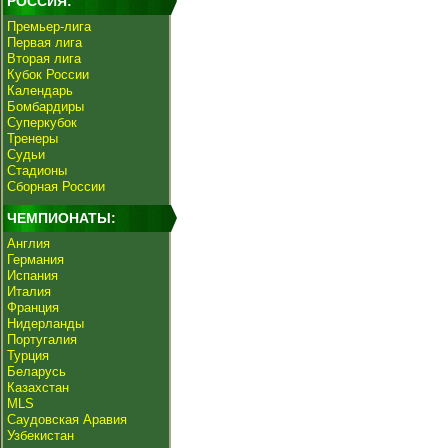
РОССИЯ:
Премьер-лига
Первая лига
Вторая лига
Кубок России
Календарь
Бомбардиры
Суперкубок
Тренеры
Судьи
Стадионы
Сборная России
ЧЕМПИОНАТЫ:
Англия
Германия
Испания
Италия
Франция
Нидерланды
Португалия
Турция
Беларусь
Казахстан
MLS
Саудовская Аравия
Узбекистан