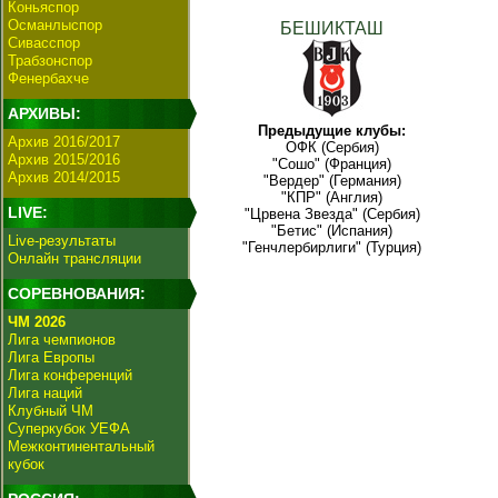
Коньяспор
Османлыспор
БЕШИКТАШ
Сивасспор
Трабзонспор
Фенербахче
АРХИВЫ:
Предыдущие клубы:
Архив 2016/2017
ОФК (Сербия)
Архив 2015/2016
"Сошо" (Франция)
Архив 2014/2015
"Вердер" (Германия)
"КПР" (Англия)
LIVE:
"Црвена Звезда" (Сербия)
"Бетис" (Испания)
Live-результаты
"Генчлербирлиги" (Турция)
Онлайн трансляции
СОРЕВНОВАНИЯ:
ЧМ 2026
Лига чемпионов
Лига Европы
Лига конференций
Лига наций
Клубный ЧМ
Суперкубок УЕФА
Межконтинентальный
кубок