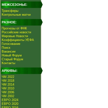
МЕЖСЕЗОНЬЕ:
Трансферы
Контрольные матчи
РАЗНОЕ:
Прогнозы от ФНК
Российские новости
Мировые Новости
Коэффициенты УЕФА
Голосование
Поиск
Вакансии
Новый Форум
Старый Форум
Контакты
АРХИВЫ:
ЧМ 2022
ЧМ 2018
ЧМ 2014
ЧМ 2010
ЧМ 2006
ЧМ 2002
ЕВРО 2024
ЕВРО 2020
ЕВРО 2016