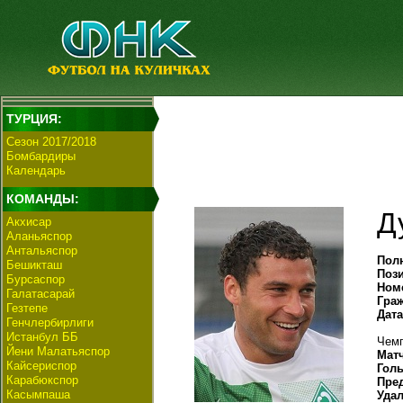
ТУРЦИЯ:
Сезон 2017/2018
Бомбардиры
Календарь
КОМАНДЫ:
Д
Акхисар
Аланьяспор
Антальяспор
Пол
Бешикташ
Поз
Бурсаспор
Ном
Галатасарай
Гра
Гезтепе
Дат
Генчлербирлиги
Истанбул ББ
Чемп
Йени Малатьяспор
Мат
Кайсериспор
Гол
Карабюкспор
Пре
Касымпаша
Уда