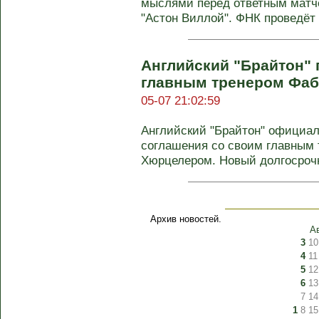
мыслями перед ответным матч
"Астон Виллой". ФНК проведёт 
Английский "Брайтон" 
главным тренером Фа
05-07 21:02:59
Английский "Брайтон" официал
соглашения со своим главным
Хюрцелером. Новый долгосрочны
Архив новостей.
А
3
10
4
11
5
12
6
13
7
14
1
8
15