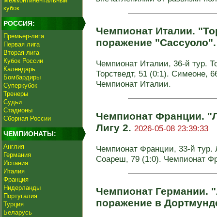
Межконтинентальный
кубок
РОССИЯ:
Чемпионат Италии. "То
Премьер-лига
поражение "Сассуоло"
Первая лига
Вторая лига
Кубок России
Чемпионат Италии, 36-й тур. То
Календарь
Торстведт, 51 (0:1). Симеоне, 66
Бомбардиры
Чемпионат Италии.
Суперкубок
Тренеры
Судьи
Стадионы
Чемпионат Франции. "Л
Сборная России
Лигу 2.
2026-05-08 23:39:33
ЧЕМПИОНАТЫ:
Англия
Чемпионат Франции, 33-й тур. Ла
Германия
Соареш, 79 (1:0). Чемпионат Ф
Испания
Италия
Франция
Нидерланды
Чемпионат Германии. "
Португалия
поражение в Дортмунд
Турция
Беларусь