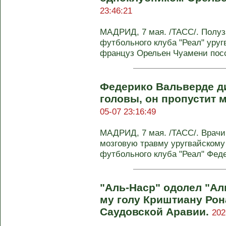
23:46:21
МАДРИД, 7 мая. /ТАСС/. Полуз
футбольного клуба "Реал" уру
француз Орельен Чуамени посс
Федерико Вальверде д
головы, он пропустит 
05-07 23:16:49
МАДРИД, 7 мая. /ТАСС/. Врачи
мозговую травму уругвайскому
футбольного клуба "Реал" Федер
"Аль-Наср" одолел "Ал
му голу Криштиану Рон
Саудовской Аравии.
202