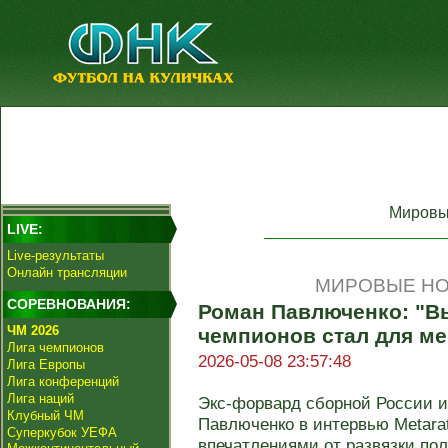
Мировы
LIVE:
Live-результаты
Онлайн трансляции
МИРОВЫЕ НО
СОРЕВНОВАНИЯ:
Роман Павлюченко: "В
ЧМ 2026
чемпионов стал для м
Лига чемпионов
2026-05-08 23:57:48
Лига Европы
Лига конференций
Лига наций
Экс-форвард сборной России и
Клубный ЧМ
Павлюченко в интервью Metarat
Суперкубок УЕФА
впечатлениями от развязки пол