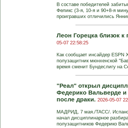
В составе победителей забит
Феликс (3-я, 10-я и 90+8-я мин
проигравших отличились Янни
Леон Горецка близок к
05-07 22:58:25
Как сообщает инсайдер ESPN Х
полузащитник мюнхенской "Бав
время сменит Бундеслигу на Се
"Реал" открыл дисципл
Федерико Вальверде и
после драки.
2026-05-07 22
МАДРИД, 7 мая./ТАСС/. Испанс
начал дисциплинарное разбира
полузащитников Федерико Валь