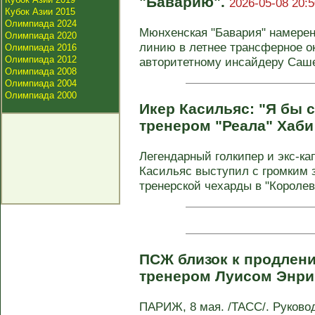
"Баварию".
2026-05-08 20:5
Кубок Азии 2015
Олимпиада 2024
Мюнхенская "Бавария" намерен
Олимпиада 2020
линию в летнее трансферное ок
Олимпиада 2016
Олимпиада 2012
авторитетному инсайдеру Саше
Олимпиада 2008
Олимпиада 2004
Олимпиада 2000
Икер Касильяс: "Я бы 
тренером "Реала" Хаби
Легендарный голкипер и экс-ка
Касильяс выступил с громким 
тренерской чехарды в "Королевс
ПСЖ близок к продлени
тренером Луисом Энри
ПАРИЖ, 8 мая. /ТАСС/. Руково