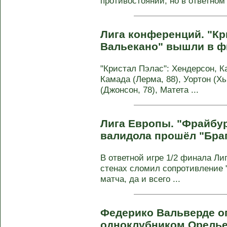
противостоянии, но в ответном 
Лига кoнференций. "Кр
Вальекано" вышли в ф
"Кристал Пэлас": Хендерсон, К
Камада (Лерма, 88), Уортон (Хь
(Джонсон, 78), Матета ...
Лига Европы. "Фрайбур
валидола прошёл "Бра
В ответной игре 1/2 финала Ли
стенах сломил сопротивление "
матча, да и всего ...
Федерико Вальверде оп
одноклубником Орель