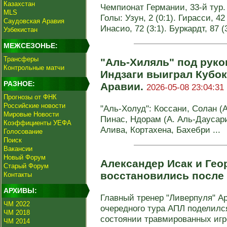
Казахстан
Чемпионат Германии, 33-й тур. 
MLS
Голы: Узун, 2 (0:1). Гирасси, 42
Саудовская Аравия
Инасио, 72 (3:1). Буркардт, 87 
Узбекистан
МЕЖСЕЗОНЬЕ:
Трансферы
"Аль-Хиляль" под рук
Контрольные матчи
Индзаги выиграл Кубок
РАЗНОЕ:
Аравии.
2026-05-08 23:04:31
Прогнозы от ФНК
Российские новости
"Аль-Холуд": Коссани, Солан (А
Мировые Новости
Пинас, Ндорам (А. Аль-Даусари 
Коэффициенты УЕФА
Алива, Кортахена, Бахебри ...
Голосование
Поиск
Вакансии
Новый Форум
Александер Исак и Ге
Старый Форум
восстановились после
Контакты
АРХИВЫ:
Главный тренер "Ливерпуля" А
ЧМ 2022
очередного тура АПЛ поделилс
ЧМ 2018
состоянии травмированных игро
ЧМ 2014