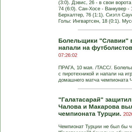
(3:0). Дэвис, 26 - в свои ворота
74 (6:0). Сан-Хосе - Ванкувер - 
Берхалтер, 76 (1:1). Сиэтл Саун
Голы: Ингвартсен, 18 (0:1). Му
Болельщики "Славии" 
напали на футболисто
07:26:02
ПРАГА, 10 мая. /ТАСС/. Болел
с пиротехникой и напали на иг
домашнего матча чемпионата Че
"Галатасарай" защитил
Чалова и Макарова выл
чемпионата Турции.
202
Чемпионат Турции не был бы ч