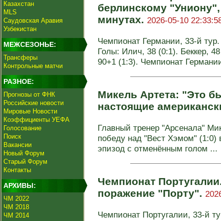
Казахстан
берлинскому "Униону",
MLS
минутах.
2026-05-10 22:33:5
Саудовская Аравия
Узбекистан
Чемпионат Германии, 33-й тур. 
МЕЖСЕЗОНЬЕ:
Голы: Илич, 38 (0:1). Беккер, 48
Трансферы
90+1 (1:3). Чемпионат Германи
Контрольные матчи
РАЗНОЕ:
Микель Артета: "Это б
Прогнозы от ФНК
Российские новости
настоящие американск
Мировые Новости
Коэффициенты УЕФА
Главный тренер "Арсенала" Ми
Голосование
Поиск
победу над "Вест Хэмом" (1:0)
Вакансии
эпизод с отменённым голом ...
Новый Форум
Старый Форум
Контакты
Чемпионат Португалии
АРХИВЫ:
поражение "Порту".
202
ЧМ 2022
ЧМ 2018
Чемпионат Португалии, 33-й тур
ЧМ 2014