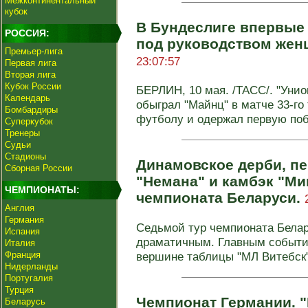
Межконтинентальный
кубок
В Бундеслиге впервые
РОССИЯ:
под руководством жен
Премьер-лига
23:07:57
Первая лига
Вторая лига
Кубок России
БЕРЛИН, 10 мая. /ТАСС/. "Унио
Календарь
обыграл "Майнц" в матче 33-го
Бомбардиры
футболу и одержал первую по
Суперкубок
Тренеры
Судьи
Стадионы
Динамовское дерби, п
Сборная России
"Немана" и камбэк "Мин
ЧЕМПИОНАТЫ:
чемпионата Беларуси.
Англия
Германия
Седьмой тур чемпионата Бела
Испания
драматичным. Главным событие
Италия
Франция
вершине таблицы "МЛ Витебск",
Нидерланды
Португалия
Турция
Чемпионат Германии. 
Беларусь