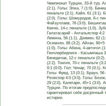
Чемпионат Турции, 33-й тур. А
(2:1). Голы: Элиа, 7 (1:0). Бене
пенальти (2:1). Кайя, 61 (3:1)
(2:0). Голы: Шомуродов, 6-с пен
Файзуллаев, 78 (3:0). Бешикташ
Кекчю, 14-с пенальти (1:0). Зубк
Галатасарай - Антальяспор 4:2 (
Лемина, 56 (1:1). Дикмен, 62 (1
Осимхен, 88 (3:2). Айхан, 90+5 
(1:0). Голы: Абена, 4-автогол (1:
Генчлербирлиги - Касымпаша 3:2
Бенедичак, 12-с пенальти (0:2). 
(2:2). Тонгия, 70-с пенальти (
0:1 (0:0). Гол: Чинар, 70 (0:1).
Голы: Фред, 13 (0:1). Браун, 56 
Ризеспор 4:0 (3:0). Голы: Бозок
29 (2:0). Калегари, 45+1 (3:0). 
Турции. По итогам предпоследн
гарантировал себе досрочный т
истории.