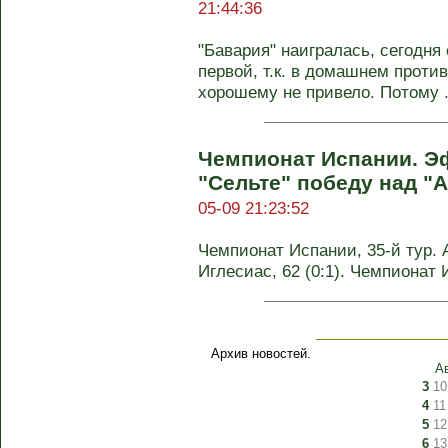
21:44:36
"Бавария" наигралась, сегодня 
первой, т.к. в домашнем проти
хорошему не привело. Потому .
Чемпионат Испании. Э
"Сельте" победу над "
05-09 21:23:52
Чемпионат Испании, 35-й тур. Ат
Иглесиас, 62 (0:1). Чемпионат 
Архив новостей.
А
3
10
4
11
5
12
6
13