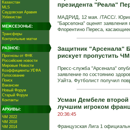
Казахстан
президента "Реала" Пе
MLS
Саудовская Аравия
МАДРИД, 12 мая. /ТАСС/. Юри
Узбекистан
"Барселона" оценят заявления 
МЕЖСЕЗОНЬЕ:
Флорентино Переса, касающиес
Трансферы
Контрольные матчи
Защитник "Арсенала" Б
РАЗНОЕ:
рискует пропустить ЧМ
Прогнозы от ФНК
Российские новости
Мировые Новости
Пресс-служба "Арсенала" опу
Коэффициенты УЕФА
заявление по состоянию здоро
Голосование
Уайта. Футболист получил повр
Поиск
Вакансии
Новый Форум
Старый Форум
Усман Дембеле второй 
Контакты
лучшим игроком франц
АРХИВЫ:
20:36:45
ЧМ 2022
ЧМ 2018
Французская Лига 1 официальн
ЧМ 2014