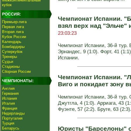
Межконтинентальный
кубок
РОССИЯ:
Чемпионат Испании. "Б
Премьер-лига
взял верх над "Эльче" 
Первая лига
Вторая лига
23:03:23
Кубок России
Календарь
Чемпионат Испании, 36-й тур. Бе
Бомбардиры
Эрнандес, 9 (1:0). Форт, 41 (1:
Суперкубок
Тренеры
Испании.
Судьи
Стадионы
Сборная России
Чемпионат Испании. "Л
ЧЕМПИОНАТЫ:
Виго и покидает зону 
Англия
Германия
Чемпионат Испании, 36-й тур. С
Испания
Джутгла, 4 (1:0). Арриага, 43 (1:
Италия
Франция
Фуэнте, 57 (2:2). Бруге, 63 (2:
Нидерланды
Португалия
Турция
Юристы "Барселоны" о
Беларусь