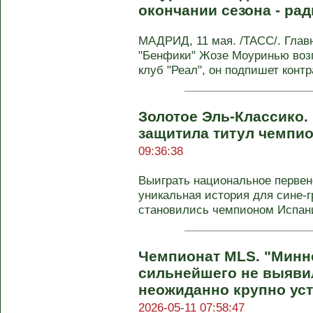
окончании сезона - ра
МАДРИД, 11 мая. /ТАСС/. Глав
"Бенфики" Жозе Моуринью воз
клуб "Реал", он подпишет контра
Золотое Эль-Классико.
защитила титул чемпи
09:36:38
Выиграть национальное первен
уникальная история для сине-г
становились чемпионом Испании
Чемпионат MLS. "Минне
сильнейшего не выявил
неожиданно крупно ус
2026-05-11 07:58:47