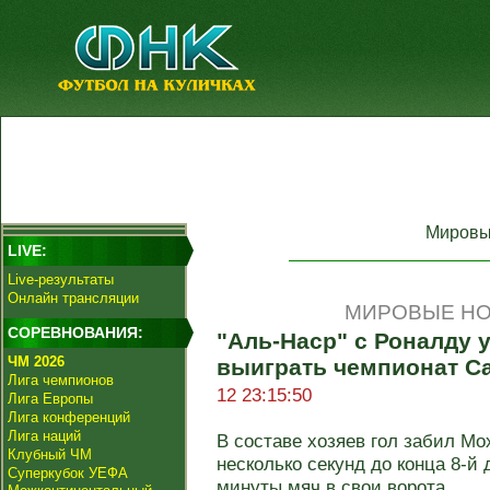
Мировы
LIVE:
Live-результаты
Онлайн трансляции
МИРОВЫЕ НО
СОРЕВНОВАНИЯ:
"Аль-Наср" с Роналду 
ЧМ 2026
выиграть чемпионат С
Лига чемпионов
12 23:15:50
Лига Европы
Лига конференций
Лига наций
В составе хозяев гол забил Мо
Клубный ЧМ
несколько секунд до конца 8-й
Суперкубок УЕФА
минуты мяч в свои ворота ...