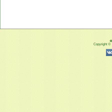
Ф
Copyright ©