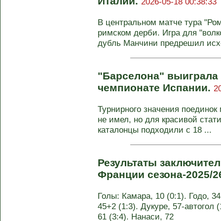
Италии.
2026-05-18 00:38:33
В центральном матче тура "Ром
римском дерби. Игра для "волк
дубль Манчини предрешил исхо
"Барселона" выиграла
чемпионате Испании.
2
Турнирного значения поединок 
не имел, но для красивой стати
каталонцы подходили с 18 ...
Результаты заключител
Франции сезона-2025/2
Голы: Камара, 10 (0:1). Годо, 34
45+2 (1:3). Дукуре, 57-автогол (
61 (3:4). Нанаси, 72