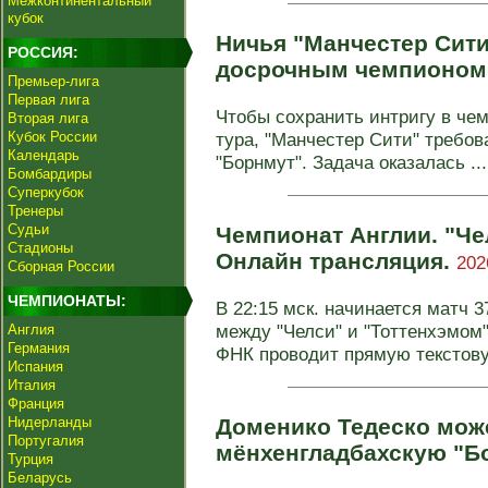
Межконтинентальный
кубок
Ничья "Манчестер Сити
РОССИЯ:
досрочным чемпионом
Премьер-лига
Первая лига
Чтобы сохранить интригу в чем
Вторая лига
Кубок России
тура, "Манчестер Сити" требо
Календарь
"Борнмут". Задача оказалась ...
Бомбардиры
Суперкубок
Тренеры
Судьи
Чемпионат Англии. "Чел
Стадионы
Онлайн трансляция.
202
Сборная России
ЧЕМПИОНАТЫ:
В 22:15 мск. начинается матч 3
между "Челси" и "Тоттенхэмом
Англия
Германия
ФНК проводит прямую текстову
Испания
Италия
Франция
Нидерланды
Доменико Тедеско мож
Португалия
мёнхенгладбахскую "Б
Турция
Беларусь