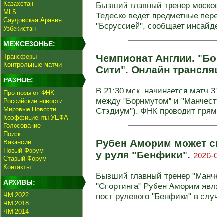
Казахстан
Бывший главный тренер москов
MLS
Тедеско ведет предметные пер
Саудовская Аравия
"Боруссией", сообщает инсайде
Узбекистан
МЕЖСЕЗОНЬЕ:
Чемпионат Англии. "Бо
Трансферы
Контрольные матчи
Сити". Онлайн трансля
РАЗНОЕ:
В 21:30 мск. начинается матч 3
Прогнозы от ФНК
между "Борнмутом" и "Манчест
Российские новости
Мировые Новости
Стэдиум"). ФНК проводит пряму
Коэффициенты УЕФА
Голосование
Поиск
Рубен Аморим может 
Вакансии
Новый Форум
у руля "Бенфики".
2026-0
Старый Форум
Контакты
Бывший главный тренер "Манче
АРХИВЫ:
"Спортинга" Рубен Аморим явл
ЧМ 2022
пост рулевого "Бенфики" в случ
ЧМ 2018
ЧМ 2014