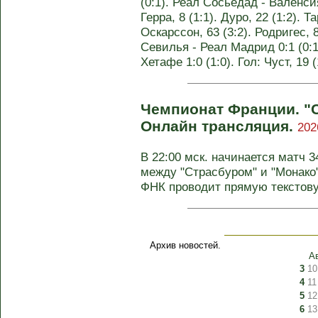
(0:1). Реал Сосьедад - Валенсия 
Герра, 8 (1:1). Дуро, 22 (1:2). Т
Оскарссон, 63 (3:2). Родригес, 8
Севилья - Реал Мадрид 0:1 (0:1)
Хетафе 1:0 (1:0). Гол: Чуст, 19
Чемпионат Франции. "С
Онлайн трансляция.
202
В 22:00 мск. начинается матч 
между "Страсбуром" и "Монако"
ФНК проводит прямую текстову
Архив новостей.
А
3
10
4
11
5
12
6
13