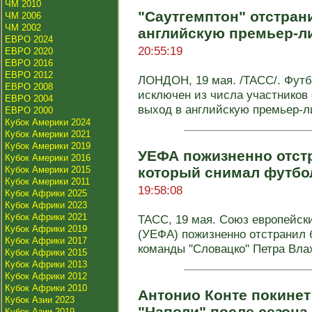
ЧМ 2010
"Саутгемптон" отстрани
ЧМ 2006
ЧМ 2002
английскую премьер-л
ЕВРО 2024
20:55:19
ЕВРО 2020
ЕВРО 2016
ЕВРО 2012
ЛОНДОН, 19 мая. /ТАСС/. Футб
ЕВРО 2008
исключен из числа участников
ЕВРО 2004
выход в английскую премьер-лиг
ЕВРО 2000
Кубок Америки 2024
Кубок Америки 2021
Кубок Америки 2019
УЕФА пожизненно отстр
Кубок Америки 2016
Кубок Америки 2015
который снимал футбо
Кубок Америки 2011
19:58:08
Кубок Африки 2025
Кубок Африки 2023
Кубок Африки 2021
ТАСС, 19 мая. Союз европейс
Кубок Африки 2019
(УЕФА) пожизненно отстранил 
Кубок Африки 2017
команды "Словацко" Петра Влахо
Кубок Африки 2015
Кубок Африки 2013
Кубок Африки 2012
Кубок Африки 2010
Антонио Конте покинет
Кубок Азии 2023
"Наполи" после сезона
Кубок Азии 2019