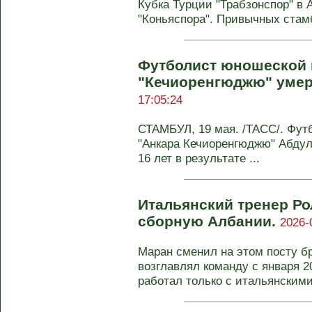
Кубка Турции "Трабзонспор" в 
"Коньяспора". Привычных стамб
Футболист юношеской
"Кечиоренгюджю" умер
17:05:24
СТАМБУЛ, 19 мая. /ТАСС/. Фу
"Анкара Кечиоренгюджю" Абдул
16 лет в результате ...
Итальянский тренер Ро
сборную Албании.
2026-
Маран сменил на этом посту б
возглавлял команду с января 2
работал только с итальянскими 