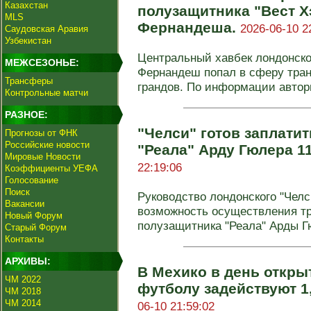
Казахстан
полузащитника "Вест 
MLS
Фернандеша.
2026-06-10 2
Саудовская Аравия
Узбекистан
Центральный хавбек лондонско
МЕЖСЕЗОНЬЕ:
Фернандеш попал в сферу тра
Трансферы
грандов. По информации автори
Контрольные матчи
РАЗНОЕ:
"Челси" готов заплати
Прогнозы от ФНК
Российские новости
"Реала" Арду Гюлера 1
Мировые Новости
22:19:06
Коэффициенты УЕФА
Голосование
Поиск
Руководство лондонского "Челс
Вакансии
возможность осуществления тр
Новый Форум
полузащитника "Реала" Арды Гю
Старый Форум
Контакты
АРХИВЫ:
В Мехико в день откры
ЧМ 2022
футболу задействуют 1
ЧМ 2018
ЧМ 2014
06-10 21:59:02