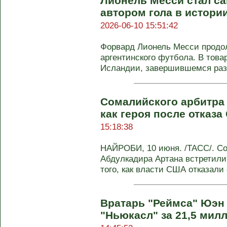
Лионель Месси стал с
автором гола в истори
2026-06-10 15:51:42
Форвард Лионель Месси продо
аргентинского футбола. В тов
Исландии, завершившемся разг
Сомалийского арбитра
как героя после отказ
15:18:38
НАЙРОБИ, 10 июня. /ТАСС/. С
Абдулкадира Артана встретили
того, как власти США отказали е
Вратарь "Реймса" Юэн
"Ньюкасл" за 21,5 мил