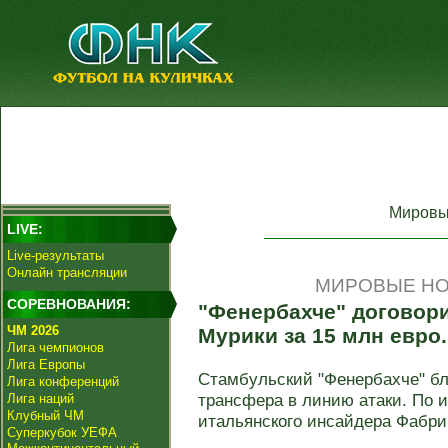
Мировы
LIVE:
Live-результаты
Онлайн трансляции
МИРОВЫЕ НО
СОРЕВНОВАНИЯ:
"Фенербахче" договори
ЧМ 2026
Мурики за 15 млн евро
Лига чемпионов
Лига Европы
Стамбульский "Фенербахче" бл
Лига конференций
трансфера в линию атаки. По 
Лига наций
Клубный ЧМ
итальянского инсайдера Фабриц
Суперкубок УЕФА