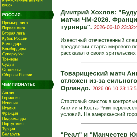
Межконтинентальный
кубок
Дмитрий Хохлов: "Буд
РОССИЯ:
матчи ЧМ-2026. Франц
Премьер-лига
турнира".
2026-06-10 23:32:
Первая лига
Вторая лига
Кубок России
Известный отечественный спе
Календарь
преддверии старта мирового п
Бомбардиры
рассказал о своих зрительских 
Суперкубок
Тренеры
Судьи
Стадионы
Товарищеский матч Анг
Сборная России
отложен из-за сильного
ЧЕМПИОНАТЫ:
Орландо.
2026-06-10 23:15:5
Англия
Германия
Стартовый свисток в контроль
Испания
Англии и Коста-Рики перенесен
Италия
Франция
условий. На американский город
Нидерланды
Португалия
Турция
"Реал" и "Манчестер Ю
Беларусь