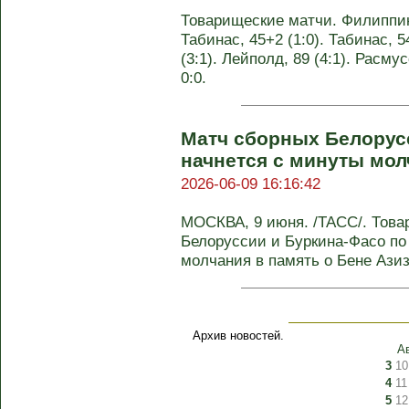
Товарищеские матчи. Филиппины
Табинас, 45+2 (1:0). Табинас, 54 
(3:1). Лейполд, 89 (4:1). Расму
0:0.
Матч сборных Белорус
начнется с минуты молч
2026-06-09 16:16:42
МОСКВА, 9 июня. /ТАСС/. Тов
Белоруссии и Буркина-Фасо по
молчания в память о Бене Азиз
Архив новостей.
А
3
10
4
11
5
12