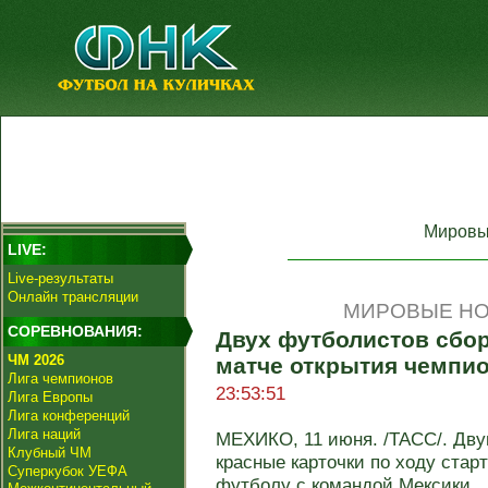
Мировы
LIVE:
Live-результаты
Онлайн трансляции
МИРОВЫЕ НО
СОРЕВНОВАНИЯ:
Двух футболистов сбо
ЧМ 2026
матче открытия чемпи
Лига чемпионов
23:53:51
Лига Европы
Лига конференций
Лига наций
МЕХИКО, 11 июня. /ТАСС/. Дву
Клубный ЧМ
красные карточки по ходу стар
Суперкубок УЕФА
футболу с командой Мексики. .