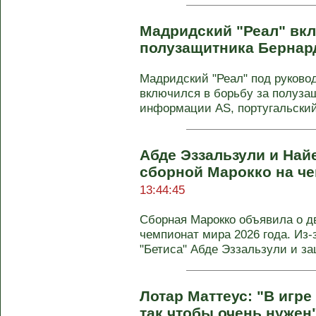
Мадридский "Реал" вкл
полузащитника Бернар
Мадридский "Реал" под руков
включился в борьбу за полуза
информации AS, португальский 
Абде Эззальзули и Най
сборной Марокко на ч
13:44:45
Сборная Марокко объявила о дв
чемпионат мира 2026 года. Из-
"Бетиса" Абде Эззальзули и з
Лотар Маттеус: "В игре
так чтобы очень нужен