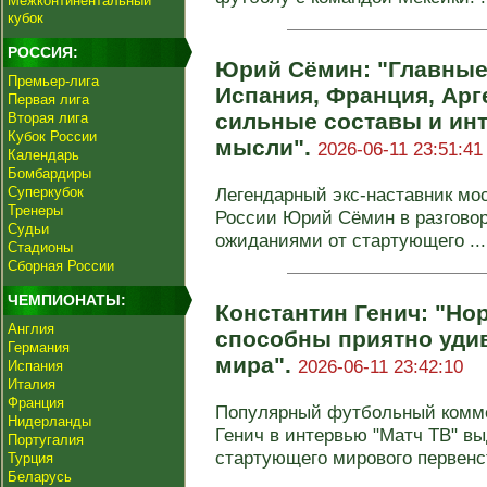
Межконтинентальный
кубок
РОССИЯ:
Юрий Сёмин: "Главные
Премьер-лига
Испания, Франция, Арг
Первая лига
сильные составы и ин
Вторая лига
Кубок России
мысли".
2026-06-11 23:51:41
Календарь
Бомбардиры
Суперкубок
Легендарный экс-наставник мос
Тренеры
России Юрий Сёмин в разговор
Судьи
ожиданиями от стартующего ...
Стадионы
Сборная России
ЧЕМПИОНАТЫ:
Константин Генич: "Но
Англия
способны приятно уди
Германия
мира".
2026-06-11 23:42:10
Испания
Италия
Франция
Популярный футбольный комме
Нидерланды
Генич в интервью "Матч ТВ" в
Португалия
стартующего мирового первенст
Турция
Беларусь