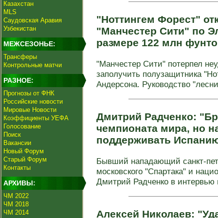
Казахстан
MLS
"Ноттингем Форест" о
Саудовская Аравия
Узбекистан
"Манчестер Сити" по Э
размере 122 млн фунт
МЕЖСЕЗОНЬЕ:
Трансферы
"Манчестер Сити" потерпел неу
Контрольные матчи
заполучить полузащитника "Но
РАЗНОЕ:
Андерсона. Руководство "лесник
Прогнозы от ФНК
Российские новости
Мировые Новости
Дмитрий Радченко: "Бр
Коэффициенты УЕФА
Голосование
чемпионата мира, но н
Поиск
поддерживать Испани
Вакансии
Новый Форум
Старый Форум
Бывший нападающий санкт-пете
Контакты
московского "Спартака" и наци
Дмитрий Радченко в интервью и
АРХИВЫ:
ЧМ 2022
ЧМ 2018
Алексей Николаев: "Уд
ЧМ 2014