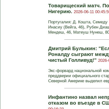
Товарищеский матч. П
Нигерию.
2026-06-11 00:45:5
Португалия: Д. Кошта, Семеду 
Инасиу (Вейга, 46), Рубен Диаш
Мендеш, 46, Матеуш Нунеш, 80),
Дмитрий Булыкин: "Есл
Роналду сыграют между
чистый Голливуд!"
2026-
Экс-форвард национальной ко
преддверии официального стар
Северной Америке выделил евро
Инфантино назвал неп
отказом во въезде в С