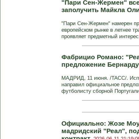
"Пари Сен-Жермен" вс
заполучить Майкла Ол
"Пари Сен-Жермен" намерен пр
европейском рынке в летнее т
проявляет предметный интерес к
Фабрицио Романо: "Ре
предложение Бернарду
МАДРИД, 11 июня. /ТАСС/. Исп
направил официальное предлож
футболисту сборной Португалии
Официально: Жозе Моу
мадридский "Реал", по
контракт.
2026-06-11 21:19:0