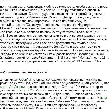
 поля стали эксплуатировать любую возможность, чтобы выиграть врем
 но это никак не помешало Эльессу Бен Сегиру отметиться опасным
работать пенальти. Сначала удар воспитанника княжеской академии в
ий момент успел заблокировать Исмаэль Дукуре, а следом
Диегу
л рукой в собственной штрафной. Не без помощи VAR, но
тровый в ворота "Страсбура" всё же был назначен. На радость
Монако" Бен Сегиру не составило много труда реализовать пенальти –
номер красно-белых записал на свой счёт уже третий гол в текущем
 1. Восстановив статус-кво, монегаски решили не останавливаться на
идти до конца. И в этом им снова помог Бен Сегир. На 89-й минуте игры
стрельной передачей через всё поле доставил мяч точно в ноги
 быстро среагировал на открывание Бен Сегир и доставил ему мяч.
! Но и этого подопечным Ади Хюттера было мало. После розыгрыша мяча
 Джордж Иленихена блистательным образом воспользовался ошибкой
бы забить третий гол своей команды – 1:3! На счету "Монако" после 11-т
и второе место в турнирной таблице. У "Страсбура" 13 баллов и 11-я
лята" сильнейшего не выявили
а принимал
"Осер"
и потерпел сенсационное поражение, уступив на
роме" со счётом 1:3, хотя большинство специалистов были уверены, что
берто Де Дзерби
гарантировано победят. Счёт на 10-й минуте открыл
лузащитник
Лассине Синайоко
, которому ассистировал вратарь
Донован
цовке первого тайма гости забили ещё два мяча. Сначала отличился
, голевой пас которому исполнил Синайоко. А потом отличился и
Хамед
ший после передачи Гаэтана Перрена. "Марсель" был сильно потрясён. В
ости сыграли по счёту. На 65-й минуте провансальцы заработали
орый реализовал
Мейсон Гринвуд
, забивший свой 8-й гол в сезоне. На