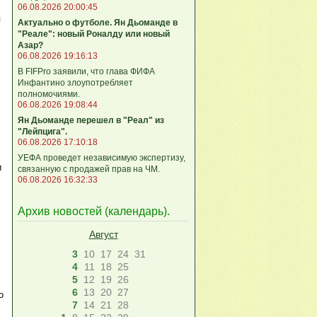
06.08.2026 20:00:45
я
Актуально о футболе. Ян Дьоманде в
"Реале": новый Роналду или новый
Азар?
06.08.2026 19:16:13
В FIFPro заявили, что глава ФИФА
Инфантино злоупотребляет
полномочиями.
06.08.2026 19:08:44
Ян Дьоманде перешел в "Реал" из
"Лейпцига".
06.08.2026 17:10:18
УЕФА проведет независимую экспертизу,
и
связанную с продажей прав на ЧМ.
06.08.2026 16:32:33
Архив новостей (
календарь
).
Август
3
10
17
24
31
4
11
18
25
5
12
19
26
6
13
20
27
о
7
14
21
28