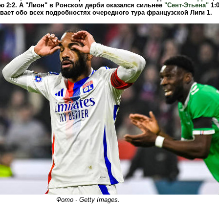
ю 2:2. А "Лион" в Ронском дерби оказался сильнее
"Сент-Этьена"
1:0
ает обо всех подробностях очередного тура французской Лиги 1.
Фото - Getty Images.