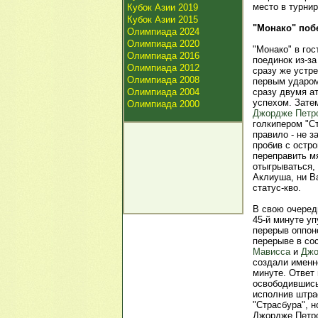
место в турнир
Кубок Азии 2019
Кубок Азии 2015
"Монако" поб
Олимпиада 2024
Олимпиада 2020
"Монако" в го
Олимпиада 2016
поединок из-з
Олимпиада 2012
сразу же устре
Олимпиада 2008
первым ударом 
Олимпиада 2004
сразу двумя а
успехом. Зате
Олимпиада 2000
Джордже Петр
голкипером "С
правило - не з
пробив с остро
переправить мя
отыгрываться,
Аклиуша, ни В
статус-кво.
В свою очеред
45-й минуте у
перерыв оппон
перерыве в со
Мависса
и
Джо
создали именно
минуте. Ответ 
освободившись
исполнив штра
"Страсбура", н
Джордже Петро