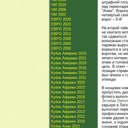
штрафной площ
ЧМ 2010
над перекладин
ЧМ 2006
"Анже". Впроч
ЧМ 2002
четвёртый свой
ЕВРО 2024
ворот – 0:4!
ЕВРО 2020
На второй тай
ЕВРО 2016
не хватало мот
ЕВРО 2012
так сдаваться
ЕВРО 2008
розыгрыша стан
ЕВРО 2004
парижан выруч
ЕВРО 2000
ворвался в шт
Кубок Америки 2024
воротам, но мя
ничего интере
Кубок Америки 2021
атаке и голово
Кубок Америки 2019
цель. В ответ 
Кубок Америки 2016
позиции справ
Кубок Америки 2015
был близок к г
Кубок Америки 2011
эпизоде.
Кубок Африки 2025
Кубок Африки 2023
В концовке ко
Кубок Африки 2021
пропустить дв
фланга выполн
Кубок Африки 2019
Эстебан Лепол
Кубок Африки 2017
карьере в Лиге
Кубок Африки 2015
выполнил пере
Кубок Африки 2013
профессиональ
Кубок Африки 2012
этими двумя 
Кубок Африки 2010
иначе, а подоп
Кубок Азии 2023
сохранив отрыв