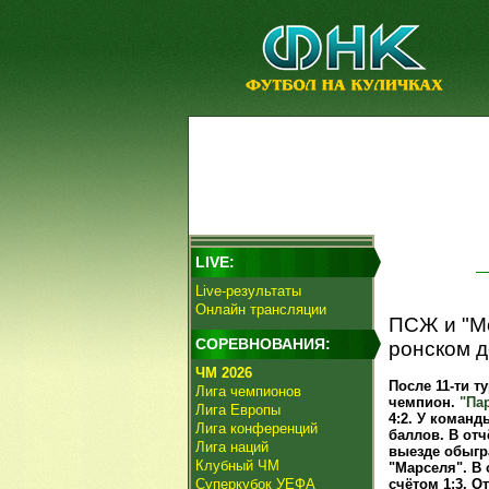
LIVE:
Live-результаты
Онлайн трансляции
ПСЖ и "Мо
СОРЕВНОВАНИЯ:
ронском д
ЧМ 2026
После 11-ти 
Лига чемпионов
чемпион.
"Па
Лига Европы
4:2. У команд
Лига конференций
баллов. В отч
Лига наций
выезде обыгра
Клубный ЧМ
"Марселя". В
Суперкубок УЕФА
счётом 1:3. О