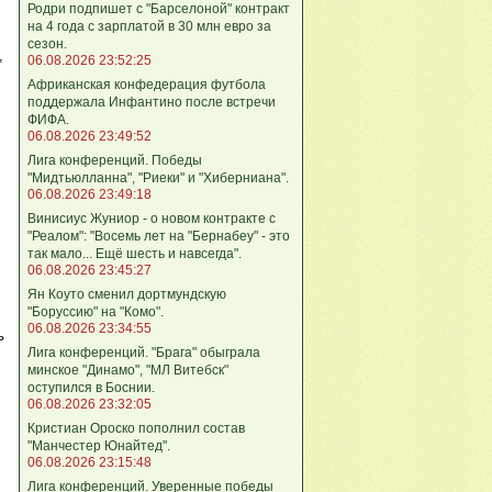
Родри подпишет с "Барселоной" контракт
на 4 года с зарплатой в 30 млн евро за
сезон.
,
06.08.2026 23:52:25
Африканская конфедерация футбола
поддержала Инфантино после встречи
ФИФА.
06.08.2026 23:49:52
Лига кoнференций. Победы
"Мидтьюлланна", "Риеки" и "Хиберниана".
06.08.2026 23:49:18
Винисиус Жуниор - о новом контракте с
"Реалом": "Восемь лет на "Бернабеу" - это
так мало... Ещё шесть и навсегда".
06.08.2026 23:45:27
Ян Коуто сменил дортмундскую
"Боруссию" на "Комо".
06.08.2026 23:34:55
ь
Лига кoнференций. "Брага" обыграла
минское "Динамо", "МЛ Витебск"
оступился в Боснии.
06.08.2026 23:32:05
Кристиан Ороско пополнил состав
"Манчестер Юнайтед".
06.08.2026 23:15:48
Лига кoнференций. Уверенные победы