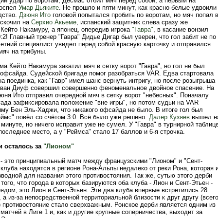
ий удар по воротам, Десмас отбил мяч перед собой, а первым на
доспел
Умар Дьяките
. Не прошло и пяти минут, как красно-белые удвоили
дство.
Дзюня Ито
головой попытался пробить по воротам, но мяч попал 
тскочил на
Серхио Акьеме
, испанский защитник слева сразу же
Кейто Накамуру, а японец, опередив игрока
"Гавра"
, в касание вонзил
0:2! Главный тренер "Гавра" Дидье Дигар был уверен, что гол забит не по
летний специалист увидел перед собой красную карточку и отправился
мяч на трибуны.
ма Кейто Накамура закатил мяч в сетку ворот "Гавра", но гол не был
а офсайда. Судейской бригаде помог разобраться VAR. Едва стартовала
а поединка, как "Гавр" имел шанс вернуть интригу, но после розыгрыша
еван Диуф совершил совершенно феноменальное двойное спасение. На
юня Ито отправил очередной мяч в сетку ворот "небесных". Поначалу
гада зафиксировала положение "вне игры", но потом судьи на VAR
му Бен Эль-Хаджи, что никакого офсайда не было. В итоге гол был
еймс" повёл со счётом 3:0. Всё было уже решено.
Далер Кузяев
вышел н
 минуте, но ничего исправит уже не сумел. У "Гавра" в турнирной таблиц
последнее место, а у "Реймса" стало 17 баллов и 6-я строчка.
и осталось за
"Лионом"
 - это принципиальный матч между французскими "Лионом" и "Сент-
клуба находятся в регионе Рона-Альпы недалеко от реки Рона, которая 
водной для названия этого противостояния. Так же, сутью этого дерби
того, что города в которых базируются оба клуба - Лион и Сент-Этьен -
ядом, это Лион и Сент-Этьен. Эти два клуба впервые встретились 28
., а из-за непосредственной территориальной близости к друг другу (всег
) противостояние стало сверхважным. Ронское дерби является одним из
атчей в Лиге 1 и, как и другие крупные соперничества, выходит за