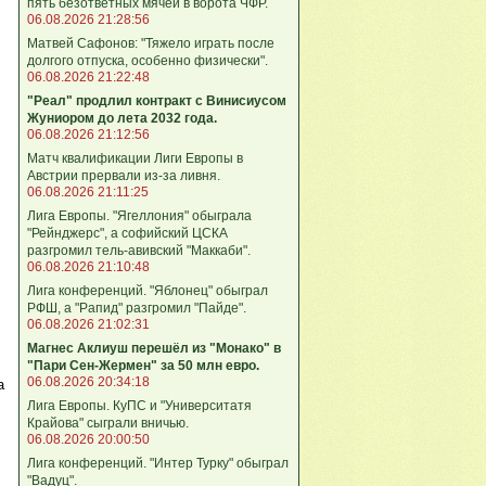
пять безответных мячей в ворота ЧФР.
06.08.2026 21:28:56
Матвей Сафонов: "Тяжело играть после
долгого отпуска, особенно физически".
06.08.2026 21:22:48
"Реал" продлил контракт с Винисиусом
Жуниором до лета 2032 года.
06.08.2026 21:12:56
Матч квалификации Лиги Европы в
Австрии прервали из-за ливня.
06.08.2026 21:11:25
Лига Европы. "Ягеллония" обыграла
"Рейнджерс", а софийский ЦСКА
разгромил тель-авивский "Маккаби".
06.08.2026 21:10:48
Лига кoнференций. "Яблонец" обыграл
РФШ, а "Рапид" разгромил "Пайде".
06.08.2026 21:02:31
Магнес Аклиуш перешёл из "Монако" в
"Пари Сен-Жермен" за 50 млн евро.
06.08.2026 20:34:18
а
Лига Европы. КуПС и "Университатя
Крайова" сыграли вничью.
06.08.2026 20:00:50
Лига конференций. "Интер Турку" обыграл
"Вадуц".