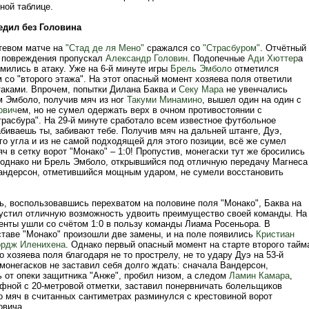
ной таблице.
едил без Головина
стевом матче на
"Стад де ля Мено"
сражался со
"Страсбуром"
. Отчётный
а повреждения пропускал
Александр Головин
. Подопечные
Ади Хюттер
а
мились в атаку. Уже на 6-й минуте игры
Брель Эмболо
отметился
со "второго этажа". На этот опасный момент хозяева поля ответили
таками. Впрочем, попытки Дилана Баква и
Секу Мара
не увенчались
м Эмболо, получив мяч из ног
Такуми Минамино
, вышел один на один с
ович
ем, но не сумел одержать верх в очном противостоянии с
трасбура". На 29-й минуте сработало всем известное футбольное
абиваешь ты, забивают тебе. Получив мяч на дальней штанге, Дуэ,
го угла и из не самой подходящей для этого позиции, всё же сумел
ч в сетку ворот "Монако" – 1:0! Пропустив, монегаски тут же бросились
 однако ни Брель Эмболо, открывшийся под отличную передачу Магнеса
андерсон, отметившийся мощным ударом, не сумели восстановить
ь, воспользовавшись перехватом на половине поля "Монако", Баква на
пустил отличную возможность удвоить преимущество своей команды. На
енты ушли со счётом 1:0 в пользу команды Лиама Росеньора. В
ставе "Монако" произошли две замены, и на поле появились
Кристиан
рдж Иленихена
. Однако первый опасный момент на старте второго тайм
 хозяева поля благодаря не то прострелу, не то удару Дуэ на 53-й
монегасков не заставил себя долго ждать: сначала Вандерсон,
 от опеки защитника "Анже", пробил низом, а следом
Ламин Камара
,
фной с 20-метровой отметки, заставил понервничать болельщиков
о мяч в считанных сантиметрах разминулся с крестовиной ворот
вича.