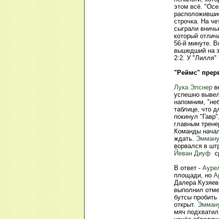
этом всё. "Осе
расположившись
строчка. На ч
сыграли вничь
который отличи
56-й минуте. 
вышедший на 
2:2. У "Лилля"
"Реймс" прер
Лука Элснер
в
успешно вывел 
напомним, "не
таблице, что д
покинул "Гавр
главным трене
Команды начали
ждать.
Эмману
ворвался в шт
Йеван Диуф
ср
В ответ -
Ауре
площади, но
А
Далера Кузяев
выполнил отме
бутсы пробить 
открыт.
Эмману
мяч подхвати