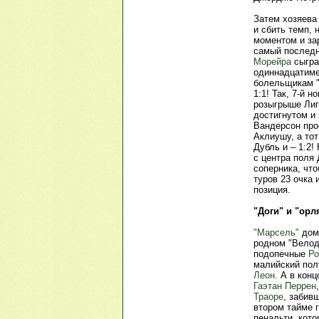
Затем хозяева
и сбить темп,
моментом и за
самый последн
Морейра
сыгра
одиннадцатиме
болельщикам "
1:1! Так, 7-й 
розыгрыше Лиги
достигнутом и 
Вандерсон про
Аклиушу, а тот
Дубль и – 1:2
с центра поля
соперника, что
туров 23 очка 
позиция.
"Доги" и "ор
"Марсель"
дом
родном "Велод
подопечные
Ро
малийский по
Леон
. А в кон
Гаэтан Перрен
Траоре
, забив
втором тайме г
пенальти, кот