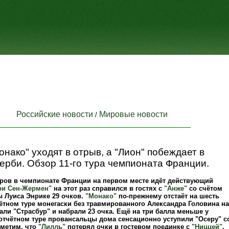
Российские новости
Мировые новости
/
нако" уходят в отрыв, а "Лион" побеждает в
ерби. Обзор 11-го тура чемпионата Франции.
туров в чемпионате Франции на первом месте идёт действующий
ри Сен-Жермен"
на этот раз справился в гостях с
"Анже"
со счётом
ы Луиса Энрике 29 очков.
"Монако"
по-прежнему отстаёт на шесть
ётном туре монегаски без травмированного Александра Головина на
ли "Страсбур" и набрали 23 очка. Ещё на три балла меньше у
 отчётном туре провансальцы дома сенсационно уступили "Осеру" с
тметим, что
"Лилль"
потерял очки в гостевом поединке с
"Ниццей"
,