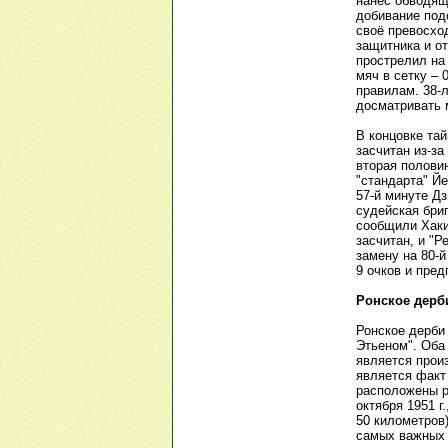
нанёс обводящ
добивание по
своё превосхо
защитника и о
прострелил на 
мяч в сетку – 
правилам. 38-
досматривать 
В концовке тай
засчитан из-з
вторая половин
"стандарта" Й
57-й минуте Дз
судейская бри
сообщили Хаки
засчитан, и "Р
замену на 80-й
9 очков и пред
Ронское дерб
Ронское дерби
Этьеном". Оба 
является произ
является факт 
расположены р
октября 1951 г
50 километров
самых важных м