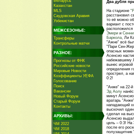
Беларусь
Два дубля пр
Казахстан
MLS
На стадионе
"
расстановил с
Саудовская Аравия
то её можно об
Узбекистан
вариант с пос
расположился
МЕЖСЕЗОНЬЕ:
Эмери
и
Сенни
Баркола
, Ли К
Трансферы
"Ажне" всё бы
Контрольные матчи
"Пари Сен-Жерм
опасных момен
РАЗНОЕ:
Асенсио настиг
набежавшему Л
Прогнозы от ФНК
вынес игровой 
Российские новости
определения го
Мировые Новости
прострел, а н
Коэффициенты УЕФА
0:2!
Голосование
Поиск
"Анже" на 22-й
Вакансии
Эд Аолу
нанёс 
минут Асенсио
Новый Форум
вратарь "Анж
Старый Форум
нападающий х
Контакты
выскочил один
сделал на выс
АРХИВЫ:
Асенсио выдал
цель – 0:3! На
ЧМ 2022
после его рос
ЧМ 2018
полузащитник
ЧМ 2014