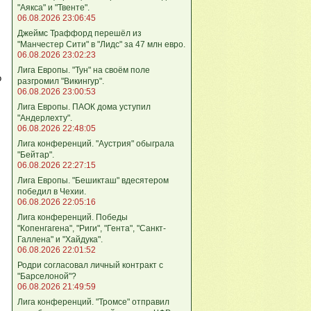
"Аякса" и "Твенте".
06.08.2026 23:06:45
Джеймс Траффорд перешёл из
"Манчестер Сити" в "Лидс" за 47 млн евро.
06.08.2026 23:02:23
Лига Европы. "Тун" на своём поле
о
разгромил "Викингур".
06.08.2026 23:00:53
Лига Европы. ПАОК дома уступил
"Андерлехту".
06.08.2026 22:48:05
Лига конференций. "Аустрия" обыграла
"Бейтар".
06.08.2026 22:27:15
Лига Европы. "Бешикташ" вдесятером
победил в Чехии.
06.08.2026 22:05:16
Лига конференций. Победы
"Копенгагена", "Риги", "Гента", "Санкт-
Галлена" и "Хайдука".
06.08.2026 22:01:52
Родри согласовал личный контракт с
"Барселоной"?
06.08.2026 21:49:59
Лига конференций. "Тромсе" отправил