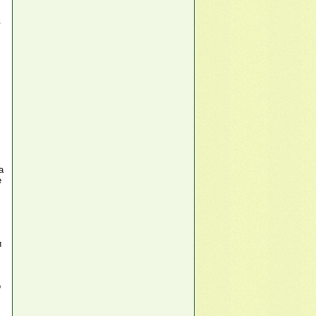
в
а
е
и
о