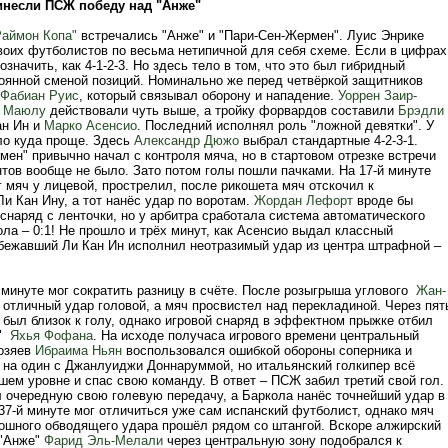
инесли ПСЖ победу над "Анже"
Раймон Копа"
встречались "Анже" и "Пари-Сен-Жермен". Луис Энрике
воих футболистов по весьма нетипичной для себя схеме. Если в цифрах
означить, как 4-1-2-3. Но здесь тело в том, что это был гибридный
тоянной сменой позиций. Номинально же перед четвёркой защитников
Фабиан Руис
, который связывал оборону и нападение.
Уоррен Заир-
 Маюлу
действовали чуть выше, а тройку форвардов составили
Брэдли
ан Ин и
Марко Асенсио
. Последний исполнял роль "ложной девятки". У
ло куда проще. Здесь
Александр Дюжо
выбрал стандартные 4-2-3-1.
ен" привычно начал с контроля мяча, но в стартовом отрезке встречи
тов вообще не было. Зато потом голы пошли пачками. На 17-й минуте
 мяч у лицевой, прострелил, после рикошета мяч отскочил к
и Кан Ину, а тот нанёс удар по воротам.
Жордан Лефорт
вроде бы
снаряд с ленточки, но у арбитра сработала система автоматического
ла – 0:1! Не прошло и трёх минут, как Асенсио выдал классный
абежавший Ли Кан Ин исполнил неотразимый удар из центра штрафной –
 минуте мог сократить разницу в счёте. После розыгрыша углового
Жан-
отличный удар головой, а мяч просвистел над перекладиной. Через пят
 был близок к голу, однако игровой снаряд в эффектном прыжке отбил
е"
Яхья Фофана
. На исходе получаса игрового времени центральный
озяев
Ибраима Ньян
воспользовался ошибкой обороны соперника и
 на один с Джанлуиджи Доннаруммой, но итальянский голкипер всё
шем уровне и спас свою команду. В ответ – ПСЖ забил третий свой гол.
 очередную свою голевую передачу, а Баркола нанёс точнейший удар в
 37-й минуте мог отличиться уже сам испанский футболист, однако мяч
кошного обводящего удара прошёл рядом со штангой. Вскоре алжирский
 "Анже"
Фарид Эль-Мелали
через центральную зону подобрался к