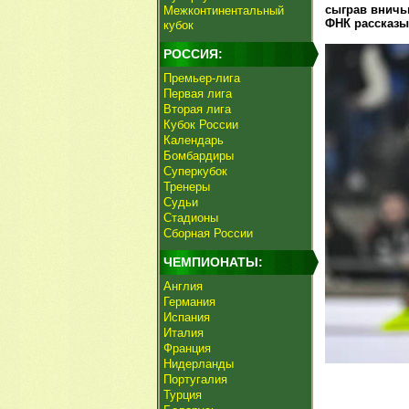
сыграв вничь
Межконтинентальный
ФНК рассказыв
кубок
РОССИЯ:
Премьер-лига
Первая лига
Вторая лига
Кубок России
Календарь
Бомбардиры
Суперкубок
Тренеры
Судьи
Стадионы
Сборная России
ЧЕМПИОНАТЫ:
Англия
Германия
Испания
Италия
Франция
Нидерланды
Португалия
Турция