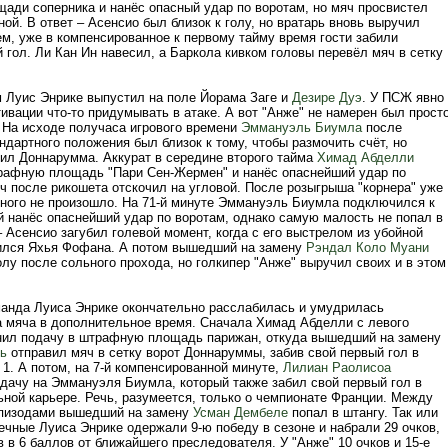
ади соперника и нанёс опасный удар по воротам, но мяч просвистел
ой. В ответ – Асенсио был близок к голу, но вратарь вновь выручил
ем, уже в компенсированное к первому тайму время гости забили
 гол. Ли Кан Ин навесил, а Баркола кивком головы перевёл мяч в сетку
м Луис Энрике выпустил на поле Йорама Заге и
Дезире Дуэ
. У ПСЖ явно
ивации что-то придумывать в атаке. А вот "Анже" не намерен был прост
. На исходе получаса игрового времени
Эммануэль Биумла
после
дартного положения был близок к тому, чтобы размочить счёт, но
ил Доннарумма. Аккурат в середине второго тайма
Химад Абделли
рафную площадь "Пари Сен-Жермен" и нанёс опаснейший удар по
ч после рикошета отскочил на угловой. После розыгрыша "корнера" уже
сного не произошло. На 71-й минуте Эммануэль Биумла подключился к
й нанёс опаснейший удар по воротам, однако самую малость не попал в
– Асенсио загубил голевой момент, когда с его выстрелом из убойной
ился Яхья Фофана. А потом вышедший на замену
Рэндал Коло Муани
олу после сольного прохода, но голкипер "Анже" выручил своих и в этом
манда Луиса Энрике окончательно расслабилась и умудрилась
а мяча в дополнительное время. Сначала Химад Абделли с левого
ил подачу в штрафную площадь парижан, откуда вышедший на замену
ь
отправил мяч в сетку ворот Доннаруммы, забив свой первый гол в
 1. А потом, на 7-й компенсированной минуте,
Лилиан Раолисоа
дачу на Эммануэля Биумла, который также забил свой первый гол в
ной карьере. Речь, разумеется, только о чемпионате Франции. Между
эпизодами вышедший на замену
Усман Дембеле
попал в штангу. Так или
ечные Луиса Энрике одержали 9-ю победу в сезоне и набрали 29 очков,
 в 6 баллов от ближайшего преследователя. У "Анже" 10 очков и 15-е