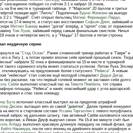
р" сенсационно победил со счётом 3:1 и набрал 16 очков,
 на 8-м месте в турнирной таблице. У "Марселя" 20 баллов и третья
етвёртой позиции идёт "Лилль". Подопечные
Бруно Женезио
на выезде
ю 2:2 с "Ниццей". Счёт открыл бельгиец
Матиас Фернандес-Пардо
,
лся на 17-й минуте, а статус-кво восстановил
Софьян Диоп
, забивший н
Вскоре
Митчел Баккер
вывел "догов" вперёд, а "орлят" спас от поражения
замену
Том Луше
, забивший перед самым финальным свистком. Ничья
 19 очков и четвёртое место, а у "Ниццы" 17 баллов и пятая строчка.
вал неудачную серию
ернулся на
"Стад Осеан"
. Ранее словенский тренер работал в "Гавре" и
его в Лигу 1, а потом провёл вполне себе крепкий прошлый сезон. Тогда
бесные" набрали 32 очка и финишировали на 15-м месте в турнирной
ля такого скромного клуба может считаться успехом. Летом Лука Элснер
", откликнувшись на предложение более статусного
"Реймса"
. А новым
ром "небесных" стал совсем ещё молодой специалист
Дидье Дигар
.
 без раскачки, так что первый голевой момент не заставил себя долго
эль Сабби
выполнил классный пас на
Тимоте Пембеле
, тот справа
рафную площадь "Реймса" и нанёс опаснейший удар с угла вратарской.
еагировал и спас свою команду.
лиу Бута
исполнил классный выстрел из-за пределов штрафной
ртюр Десмас
вытащил мяч из самой "девятки". Далее прямой конкурент
а на место в стартовом составе
Уссама Таргаллин
с левого полуфланга
нный заброс на дальнюю штангу, там активный Сабби изловчился носко
по воротам, а Йеван Диуф выручил своих. На 15-й же минуте счёт был
эль Агбаду
выполнил красивую длинную передачу на левый фланг, где
л
Кейто Накамура
, после чего японец на дриблинге вошёл в штрафную и