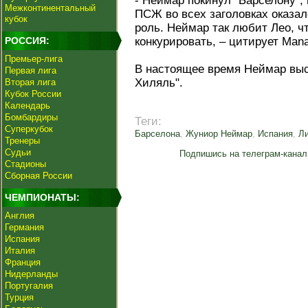
- Неймар покинул "Барселону",
Межконтинентальный
ПСЖ во всех заголовках оказал
кубок
роль. Неймар так любит Лео, чт
РОССИЯ:
конкурировать, – цитирует Mana
Премьер-лига
В настоящее время Неймар выс
Первая лига
Хиляль".
Вторая лига
Кубок России
Календарь
Бомбардиры
Теги:
Суперкубок
Барселона
,
Жуниор Неймар
,
Испания
,
Л
Тренеры
Судьи
Подпишись на телеграм-канал
Стадионы
Сборная России
ЧЕМПИОНАТЫ:
Англия
Германия
Испания
Италия
Франция
Нидерланды
Португалия
Турция