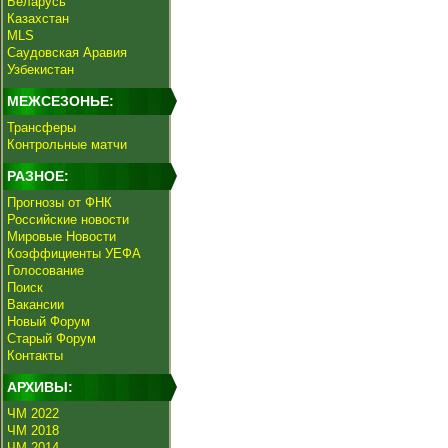
Беларусь
Казахстан
MLS
Саудовская Аравия
Узбекистан
МЕЖСЕЗОНЬЕ:
Трансферы
Контрольные матчи
РАЗНОЕ:
Прогнозы от ФНК
Российские новости
Мировые Новости
Коэффициенты УЕФА
Голосование
Поиск
Вакансии
Новый Форум
Старый Форум
Контакты
АРХИВЫ:
ЧМ 2022
ЧМ 2018
ЧМ 2014