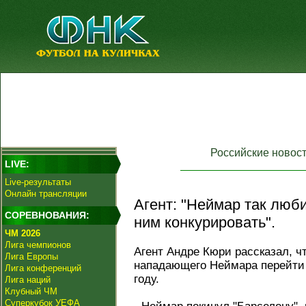
Российские новос
LIVE:
Live-результаты
Онлайн трансляции
Агент: "Неймар так люби
СОРЕВНОВАНИЯ:
ним конкурировать".
ЧМ 2026
Лига чемпионов
Агент Андре Кюри рассказал, ч
Лига Европы
нападающего Неймара перейти
Лига конференций
году.
Лига наций
Клубный ЧМ
Суперкубок УЕФА