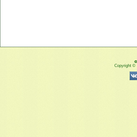
Ф
Copyright ©