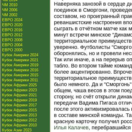
Наверняка занозой в сердце д
ЧМ 2010
поединок в Сморгони, проведе
ЧМ 2006
ЧМ 2002
составом, но проигранный прак
ЕВРО 2024
реваншистские настроения впо
ЕВРО 2020
сыграть в отчётном матче как
ЕВРО 2016
минут встречи минское "Динамо
ЕВРО 2012
ЕВРО 2008
территориальное преимуществ
ЕВРО 2004
уверенно. Футболисты "Сморго
ЕВРО 2000
оборонялись, но и провели нес
Кубок Америки 2024
Так или иначе, а на перерыв о
Кубок Америки 2021
Кубок Америки 2019
табло. Во втором тайме коман
Кубок Америки 2016
более акцентированно. Впроче
Кубок Америки 2015
территориальное преимуществ
Кубок Америки 2011
было немного. Да и "Сморгонь"
Кубок Африки 2025
общем, чаша весов в этом пое
Кубок Африки 2023
Кубок Африки 2021
сторону, но счёт открыли дина
Кубок Африки 2019
передачи Вадима Пигаса отлич
Кубок Африки 2017
после этого активизировалась 
Кубок Африки 2015
в составе минской команды. Та
Кубок Африки 2013
Кубок Африки 2012
красную карточку получил рос
Кубок Африки 2010
Илья Калачев
, перебравшийся
Кубок Азии 2023