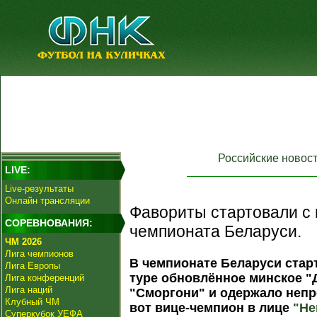
Российские новос
LIVE:
Live-результаты
Онлайн трансляции
Фавориты стартовали с п
СОРЕВНОВАНИЯ:
чемпионата Беларуси.
ЧМ 2026
Лига чемпионов
В чемпионате Беларуси стар
Лига Европы
туре обновлённое минское "
Лига конференций
Лига наций
"Сморгони" и одержало непро
Клубный ЧМ
вот вице-чемпион в лице
"Не
Суперкубок УЕФА