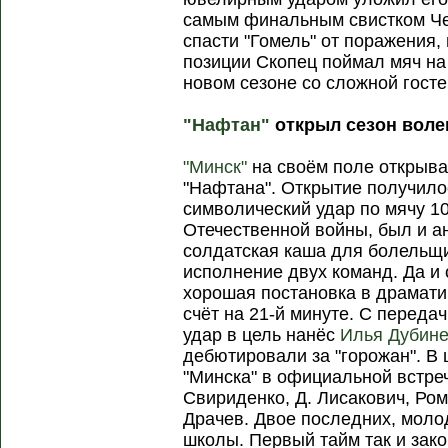
самым финальным свистком Че
спасти "Гомель" от поражения,
позиции Скопец поймал мяч на
новом сезоне со сложной гост
"Нафтан"
открыл сезон воле
"Минск"
на своём поле открыва
"Нафтана". Открытие получило
символический удар по мячу 1
Отечественной войны, был и а
солдатская каша для болельщ
исполнение двух команд. Да и 
хорошая постановка в драмати
счёт на 21-й минуте. С переда
удар в цель нанёс
Илья Дубин
дебютировали за "горожан". В
"Минска" в официальной встре
Свириденко, Д. Лисакович, Ром
Драчев. Двое последних, моло
школы. Первый тайм так и зако