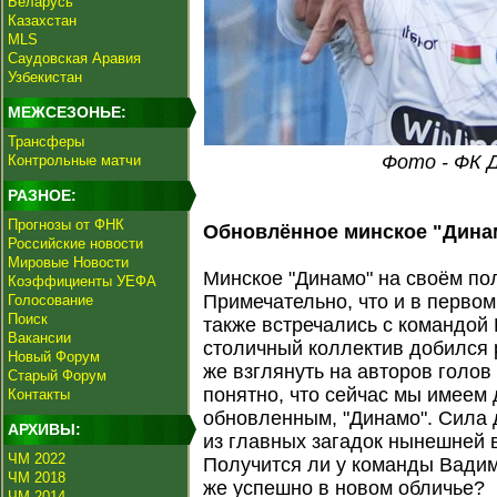
Беларусь
Казахстан
MLS
Саудовская Аравия
Узбекистан
МЕЖСЕЗОНЬЕ:
Трансферы
Фото - ФК 
Контрольные матчи
РАЗНОЕ:
Прогнозы от ФНК
Обновлённое минское "Дина
Российские новости
Мировые Новости
Минское "Динамо" на своём п
Коэффициенты УЕФА
Примечательно, что и в перво
Голосование
Поиск
также встречались с командой 
Вакансии
столичный коллектив добился 
Новый Форум
же взглянуть на авторов голов
Старый Форум
понятно, что сейчас мы имеем 
Контакты
обновленным, "Динамо". Сила 
АРХИВЫ:
из главных загадок нынешней 
ЧМ 2022
Получится ли у команды Вадим
ЧМ 2018
же успешно в новом обличье?
ЧМ 2014