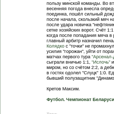
пользу минской команды. Во в
весенняя погода внесла опред
поединка, пошёл сильный дожд
после начала, скользкий мяч 
после удара новичка "нефтяни
сетке хозяйских ворот. Счёт 1:
когда после попадания мяча в 
главный арбитр назначил пена
Колядко
с "точки" не промахнул
усилия "горожан", уйти от пора
матчах первого тура
"Арсенал-
сыграли вничью 1:1,
"Ислочь"
миром, но со счётом 2:2, а де
в гостях одолел "Слуцк" 1:0. 
бывший полузащитник "Динам
Кретов Максим.
Футбол. Чемпионат Беларуси