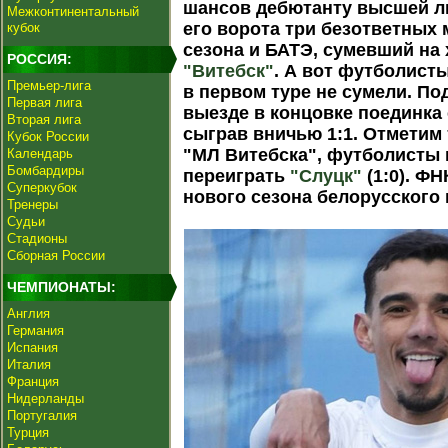
шансов дебютанту высшей 
Межконтинентальный
его ворота три безответных
кубок
сезона и БАТЭ, сумевший на 
РОССИЯ:
"Витебск"
. А вот футболист
Премьер-лига
в первом туре не сумели. П
Первая лига
выезде в концовке поединка 
Вторая лига
сыграв вничью 1:1. Отметим
Кубок России
"МЛ Витебска", футболисты 
Календарь
Бомбардиры
переиграть
"Слуцк"
(1:0). ФН
Суперкубок
нового сезона белорусского 
Тренеры
Судьи
Стадионы
Сборная России
ЧЕМПИОНАТЫ:
Англия
Германия
Испания
Италия
Франция
Нидерланды
Португалия
Турция