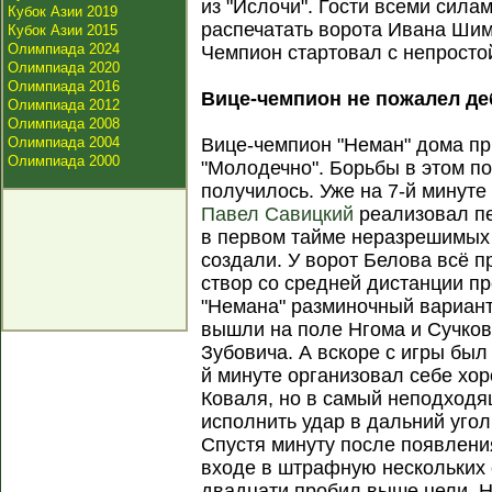
из "Ислочи". Гости всеми сила
Кубок Азии 2019
распечатать ворота Ивана Шим
Кубок Азии 2015
Олимпиада 2024
Чемпион стартовал с непросто
Олимпиада 2020
Олимпиада 2016
Вице-чемпион не пожалел д
Олимпиада 2012
Олимпиада 2008
Олимпиада 2004
Вице-чемпион "Неман" дома п
Олимпиада 2000
"Молодечно". Борьбы в этом п
получилось. Уже на 7-й минуте
Павел Савицкий
реализовал пе
в первом тайме неразрешимых 
создали. У ворот Белова всё п
створ со средней дистанции п
"Немана" разминочный вариант
вышли на поле Нгома и Сучко
Зубовича. А вскоре с игры был
й минуте организовал себе хо
Коваля, но в самый неподходя
исполнить удар в дальний уго
Спустя минуту после появлени
входе в штрафную нескольких 
двадцати пробил выше цели. Н