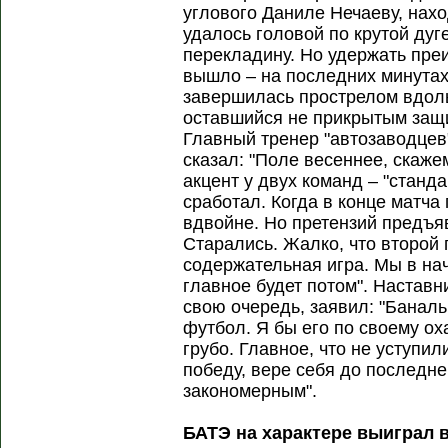
углового Даниле Нечаеву, нах
удалось головой по крутой дуг
перекладину. Но удержать пре
вышло – на последних минутах
завершилась прострелом вдоль
оставшийся не прикрытым за
Главный тренер "автозаводце
сказал: "Поле весеннее, скаже
акцент у двух команд – "станд
сработал. Когда в конце матча
вдвойне. Но претензий предъяв
Старались. Жалко, что второй г
содержательная игра. Мы в нач
главное будет потом". Наставн
свою очередь, заявил: "Баналь
футбол. Я бы его по своему ох
грубо. Главное, что не уступил
победу, вере себя до последне
закономерным".
БАТЭ на характере выиграл 