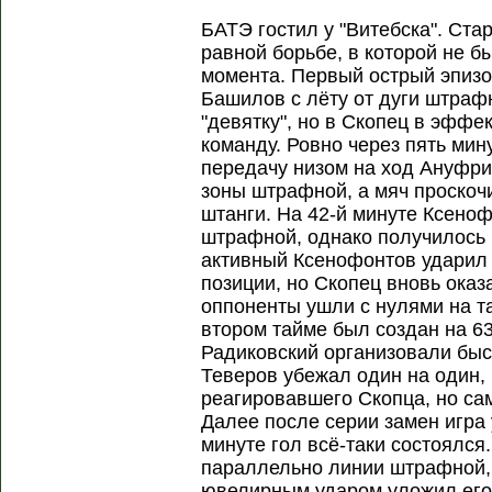
БАТЭ гостил у "Витебска". Ста
равной борьбе, в которой не б
момента. Первый острый эпизо
Башилов с лёту от дуги штра
"девятку", но в Скопец в эфф
команду. Ровно через пять ми
передачу низом на ход Ануфри
зоны штрафной, а мяч проскоч
штанги. На 42-й минуте Ксено
штрафной, однако получилось 
активный Ксенофонтов ударил 
позиции, но Скопец вновь оказ
оппоненты ушли с нулями на т
втором тайме был создан на 63
Радиковский организовали быст
Теверов убежал один на один,
реагировавшего Скопца, но са
Далее после серии замен игра 
минуте гол всё-таки состоялся
параллельно линии штрафной, 
ювелирным ударом уложил его 