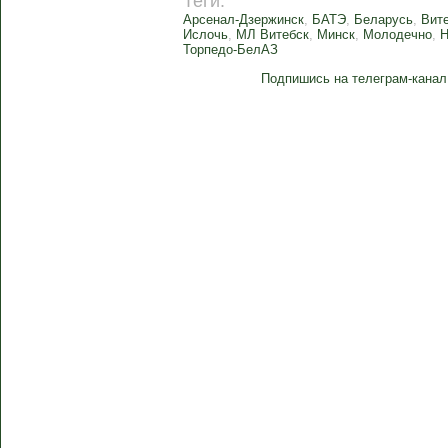
Теги:
Арсенал-Дзержинск
,
БАТЭ
,
Беларусь
,
Вит
Ислочь
,
МЛ Витебск
,
Минск
,
Молодечно
,
Торпедо-БелАЗ
Подпишись на телеграм-канал