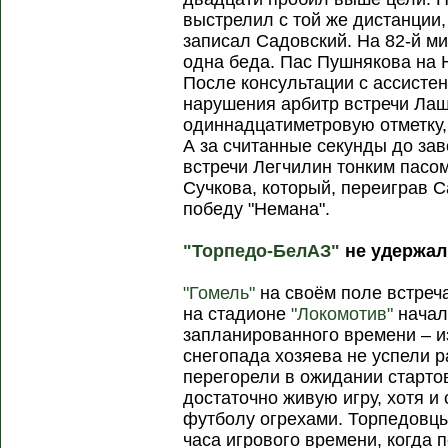
выстрелил с той же дистанции, 
записал Садовский. На 82-й ми
одна беда. Пас Пушнякова на 
После консультации с ассисте
нарушения арбитр встречи Лаш
одиннадцатиметровую отметку,
А за считанные секунды до за
встречи Легчилин тонким пасо
Сучкова, который, переиграв 
победу "Немана".
"Торпедо-БелАЗ"
не удержал
"Гомель"
на своём поле встреч
на стадионе
"Локомотив"
начал
запланированного времени – и
снегопада хозяева не успели р
перегорели в ожидании стартов
достаточно живую игру, хотя 
футболу огрехами. Торпедовцы
часа игрового времени, когда