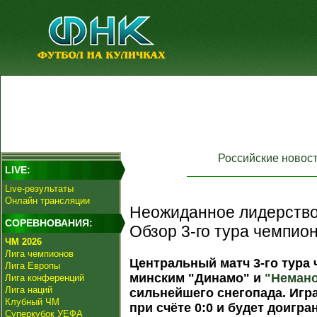
Российские новос
LIVE:
Live-результаты
Онлайн трансляции
Неожиданное лидерство 
СОРЕВНОВАНИЯ:
Обзор 3-го тура чемпио
ЧМ 2026
Лига чемпионов
Центральный матч 3-го тура
Лига Европы
минским "Динамо" и
"Неман
Лига конференций
Лига наций
сильнейшего снегопада. Игра
Клубный ЧМ
при счёте 0:0 и будет доигра
Суперкубок УЕФА