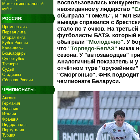
воспользовались конкуренты
Межконтинентальный
неожиданному лидерство
"С
кубок
обыграла "Гомель", и "МЛ Ви
РОССИЯ:
выезде справился с брестск
Премьер-лига
стало по 7 очков. На третье
Первая лига
футболисты БАТЭ, который в 
Вторая лига
обыграли
"Молодечно"
. У б
Кубок России
что
"Торпедо-БелАЗ"
никак н
Календарь
Бомбардиры
сезона. У "автозаводцев" тр
Суперкубок
Аналогичный показатель и у
Тренеры
отчётном туре "оружейники"
Судьи
"Сморгонью". ФНК подводит 
Стадионы
Сборная России
чемпионате Беларуси.
ЧЕМПИОНАТЫ:
Англия
Германия
Испания
Италия
Франция
Нидерланды
Португалия
Турция