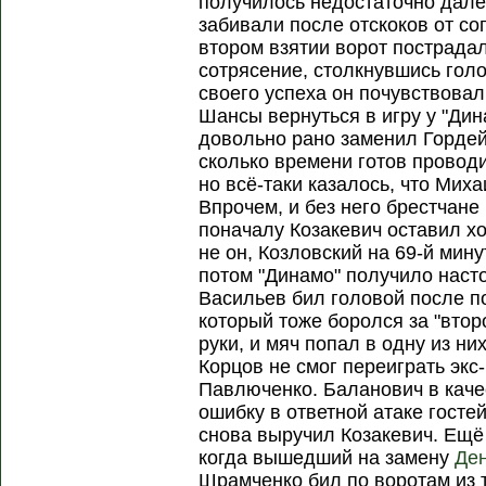
получилось недостаточно дале
забивали после отскоков от соп
втором взятии ворот пострадал
сотрясение, столкнувшись голо
своего успеха он почувствовал
Шансы вернуться в игру у "Ди
довольно рано заменил Гордей
сколько времени готов проводи
но всё-таки казалось, что Мих
Впрочем, и без него брестчане 
поначалу Козакевич оставил хо
не он, Козловский на 69-й мин
потом "Динамо" получило наст
Васильев бил головой после п
который тоже боролся за "втор
руки, и мяч попал в одну из н
Корцов не смог переиграть экс
Павлюченко. Баланович в каче
ошибку в ответной атаке госте
снова выручил Козакевич. Ещё
когда вышедший на замену
Де
Шрамченко бил по воротам из т