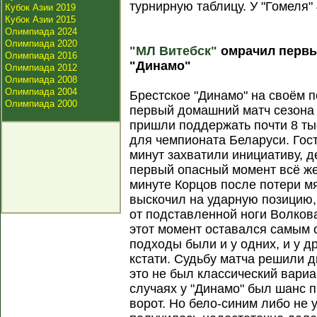
турнирную таблицу. У "Гомеля" 
Кубок Азии 2019
Кубок Азии 2015
Олимпиада 2024
Олимпиада 2020
"МЛ Витебск"
омрачил первы
Олимпиада 2016
"Динамо"
Олимпиада 2012
Олимпиада 2008
Олимпиада 2004
Брестское "Динамо" на своём 
Олимпиада 2000
первый домашний матч сезона
пришли поддержать почти 8 тыс
для чемпионата Беларуси. Гос
минут захватили инициативу, 
первый опасный момент всё же
минуте Корцов после потери мя
выскочил на ударную позицию,
от подставленной ноги Волков
этот момент оставался самым 
подходы были и у одних, и у д
кстати. Судьбу матча решили 
это не был классический вариан
случаях у "Динамо" был шанс п
ворот. Но бело-синим либо не 