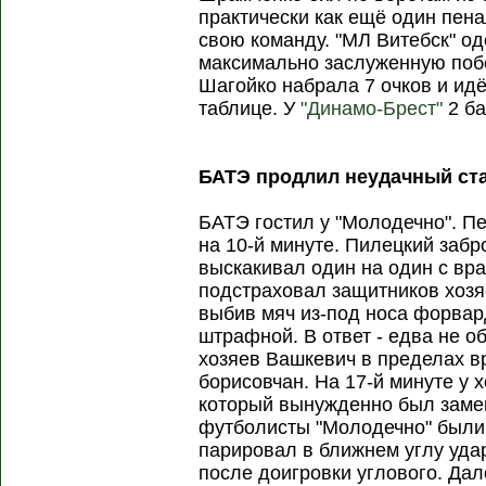
практически как ещё один пена
свою команду. "МЛ Витебск" о
максимально заслуженную поб
Шагойко набрала 7 очков и идё
таблице. У
"Динамо-Брест"
2 ба
БАТЭ продлил неудачный ст
БАТЭ гостил у "Молодечно". П
на 10-й минуте. Пилецкий забр
выскакивал один на один с вра
подстраховал защитников хозя
выбив мяч из-под носа форва
штрафной. В ответ - едва не 
хозяев Вашкевич в пределах в
борисовчан. На 17-й минуте у 
который вынужденно был замен
футболисты "Молодечно" были б
парировал в ближнем углу удар
после доигровки углового. Дал