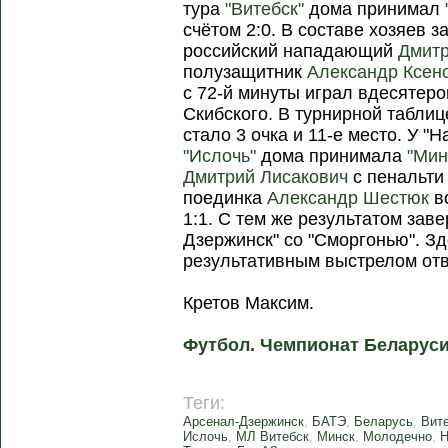
тура
"Витебск"
дома принимал
счётом 2:0. В составе хозяев 
российский нападающий
Дмитр
полузащитник
Александр Ксен
с 72-й минуты играл вдесятер
Скибского. В турнирной табли
стало 3 очка и 11-е место. У "Н
"Ислочь"
дома принимала
"Мин
Дмитрий Лисакович
с пенальти 
поединка
Александр Шестюк
во
1:1. С тем же результатом зав
Дзержинск" со "Сморгонью". З
результативным выстрелом от
Кретов Максим.
Футбол. Чемпионат Беларуси
Теги:
Арсенал-Дзержинск
,
БАТЭ
,
Беларусь
,
Вит
Ислочь
,
МЛ Витебск
,
Минск
,
Молодечно
,