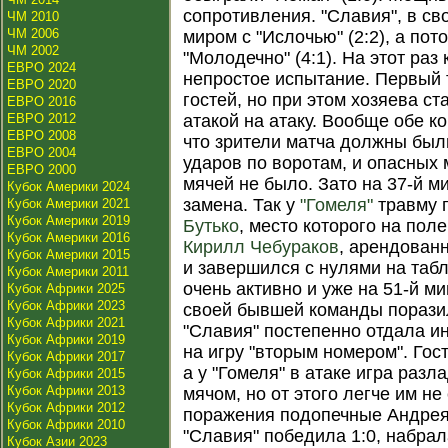
сопротивления. "Славия", в с
ЧМ 2010
ЧМ 2006
миром с "Ислочью" (2:2), а по
ЧМ 2002
"Молодечно" (4:1). На этот ра
ЕВРО 2024
непростое испытание. Первый
ЕВРО 2020
гостей, но при этом хозяева ст
ЕВРО 2016
ЕВРО 2012
атакой на атаку. Вообще обе к
ЕВРО 2008
что зрители матча должны был
ЕВРО 2004
ударов по воротам, и опасных 
ЕВРО 2000
мячей не было. Зато на 37-й 
Кубок Америки 2024
замена. Так у
"Гомеля"
травму 
Кубок Америки 2021
Кубок Америки 2019
Бутько
, место которого на пол
Кубок Америки 2016
Кирилл Чебураков
, арендован
Кубок Америки 2015
и завершился с нулями на таб
Кубок Америки 2011
очень активно и уже на 51-й ми
Кубок Африки 2025
Кубок Африки 2023
своей бывшей команды пораз
Кубок Африки 2021
"Славия" постепенно отдала и
Кубок Африки 2019
на игру "вторым номером". Гос
Кубок Африки 2017
а у "Гомеля" в атаке игра раз
Кубок Африки 2015
Кубок Африки 2013
мячом, но от этого легче им не 
Кубок Африки 2012
поражения подопечные Андрея 
Кубок Африки 2010
"Славия" победила 1:0, набрал
Кубок Азии 2023