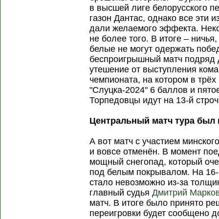
в высшей лиге белорусского п
газон Дантас, однако все эти 
дали желаемого эффекта. Неко
не более того. В итоге – ничья
белые не могут одержать побе
беспроигрышный матч подряд 
утешение от выступления кома
чемпионата, на котором в трёх 
"Слуцка-2024" 6 баллов и пято
Торпедовцы идут на 13-й строч
Центральный матч тура был 
А вот матч с участием минског
и вовсе отменён. В момент по
мощный снегопад, который оче
под белым покрывалом. На 16-
стало невозможно из-за толщи
главный судья
Дмитрий Марко
матч. В итоге было принято ре
переигровки будет сообщено д