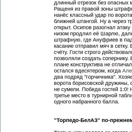
длинный отрезок без опасных м
Ращеня из правой зоны штраф
нанёс классный удар по ворот
ближней штангой. Ну а через т
открыт. Осипов разогнал атаку
низом продлил её Шарлю, дал
штрафную, где Ануфриев в пад
касание отправил мяч в сетку.
счёту. Гости строго действова
позволяли создать сопернику. 
плане конструктива не отличал
остался вдесятером, когда
Але
два подряд "горчичника". Хоз
ворота борисовской дружины, о
не сумели. Победа гостей 1:0! 
третье место в турнирной табл
одного набранного балла.
"Торпедо-БелАЗ" по-прежнем