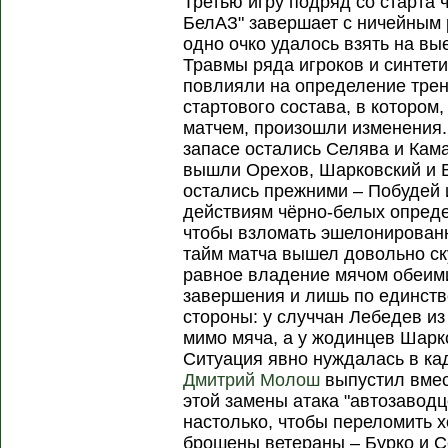
Третью игру подряд со старта 
БелАЗ" завершает с ничейным 
одно очко удалось взять на вы
Травмы ряда игроков и синтети
повлияли на определение трен
стартового состава, в которо
матчем, произошли изменения.
запасе остались Селява и Кама
вышли Орехов, Шарковский и В
остались прежними – Побудей
действиям чёрно-белых опреде
чтобы взломать эшелонирован
тайм матча вышел довольно с
равное владение мячом обеими
завершения и лишь по единств
стороны: у случчан Лебедев и
мимо мяча, а у жодинцев Шарко
Ситуация явно нуждалась в ка
Дмитрий Молош
выпустил вмес
этой замены атака "автозаводц
настолько, чтобы переломить 
брошены ветераны – Бурко и С