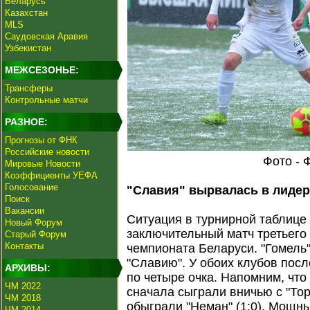
Беларусь
Казахстан
MLS
Саудовская Аравия
Узбекистан
МЕЖСЕЗОНЬЕ:
Трансферы
Контрольные матчи
РАЗНОЕ:
Прогнозы от ФНК
Российские новости
Фото - 
Мировые Новости
Коэффициенты УЕФА
Голосование
"Славия" вырвалась в лиде
Поиск
Вакансии
Ситуация в турнирной таблице
Новый Форум
заключительный матч третьего
Старый Форум
Контакты
чемпионата Беларуси. "Гомель
"Славию". У обоих клубов пос
АРХИВЫ:
по четыре очка. Напомним, чт
ЧМ 2022
сначала сыграли вничью с "Тор
ЧМ 2018
обыграли "Неман" (1:0). Мощн
ЧМ 2014