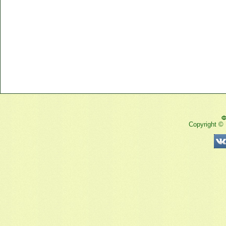
Ф
Copyright ©