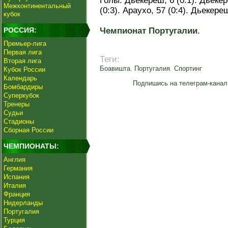
Голы: Дьекереш, 6 (0:1). Дьекер
Межконтинентальный
(0:3). Араухо, 57 (0:4). Дьекереш
кубок
РОССИЯ:
Чемпионат Португалии
.
Премьер-лига
Первая лига
Теги:
Вторая лига
Боавишта
,
Португалия
,
Спортинг
Кубок России
Календарь
Подпишись на телеграм-канал
Бомбардиры
Суперкубок
Тренеры
Судьи
Стадионы
Сборная России
ЧЕМПИОНАТЫ:
Англия
Германия
Испания
Италия
Франция
Нидерланды
Португалия
Турция