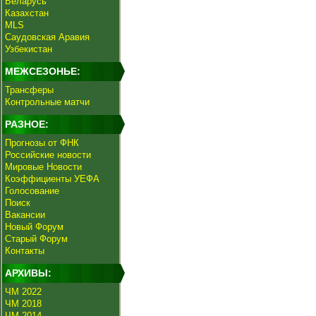
Беларусь
Казахстан
MLS
Саудовская Аравия
Узбекистан
МЕЖСЕЗОНЬЕ:
Трансферы
Контрольные матчи
РАЗНОЕ:
Прогнозы от ФНК
Российские новости
Мировые Новости
Коэффициенты УЕФА
Голосование
Поиск
Вакансии
Новый Форум
Старый Форум
Контакты
АРХИВЫ:
ЧМ 2022
ЧМ 2018
ЧМ 2014