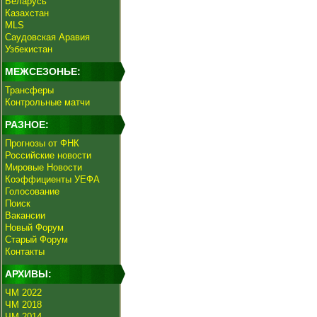
Беларусь
Казахстан
MLS
Саудовская Аравия
Узбекистан
МЕЖСЕЗОНЬЕ:
Трансферы
Контрольные матчи
РАЗНОЕ:
Прогнозы от ФНК
Российские новости
Мировые Новости
Коэффициенты УЕФА
Голосование
Поиск
Вакансии
Новый Форум
Старый Форум
Контакты
АРХИВЫ:
ЧМ 2022
ЧМ 2018
ЧМ 2014