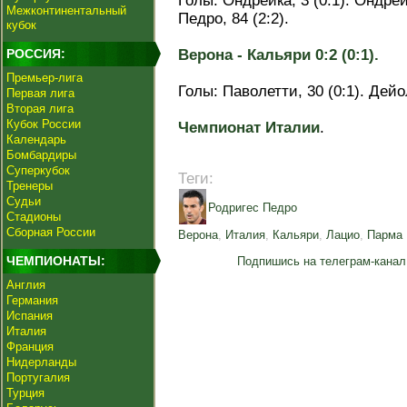
Голы: Ондрейка, 3 (0:1). Ондрейк
Межконтинентальный
Педро, 84 (2:2).
кубок
РОССИЯ:
Верона - Кальяри 0:2 (0:1).
Премьер-лига
Голы: Паволетти, 30 (0:1). Дейол
Первая лига
Вторая лига
Кубок России
Чемпионат Италии
.
Календарь
Бомбардиры
Суперкубок
Теги:
Тренеры
Судьи
Родригес Педро
Стадионы
Сборная России
Верона
,
Италия
,
Кальяри
,
Лацио
,
Парма
ЧЕМПИОНАТЫ:
Подпишись на телеграм-канал
Англия
Германия
Испания
Италия
Франция
Нидерланды
Португалия
Турция