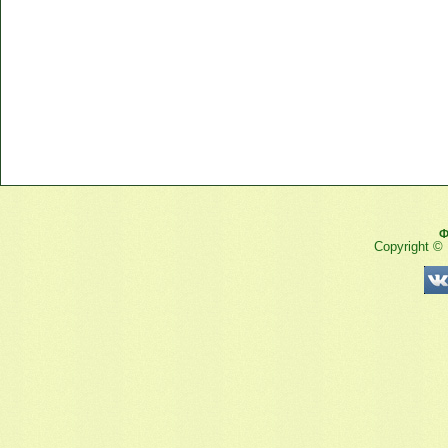
Ф
Copyright ©