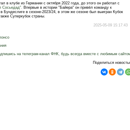
ал в клубе из Германии с октября 2022 года, до этого он работал с
л Сосьедад"
. Впервые в истории "Байера" он привёл команду к
в Бундеслиге в сезоне-2023/24, в этом же сезоне был выигран Кубок
также Суперкубок страны.
2025-05-09 15:17:43
лонсо
ания
дпишись на телеграм-канал ФНК, будь всегда вместе с любимым сайто
Поделиться новость