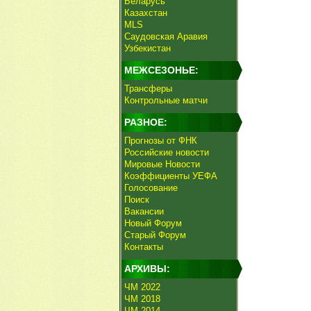
Беларусь
Казахстан
MLS
Саудовская Аравия
Узбекистан
МЕЖСЕЗОНЬЕ:
Трансферы
Контрольные матчи
РАЗНОЕ:
Прогнозы от ФНК
Российские новости
Мировые Новости
Коэффициенты УЕФА
Голосование
Поиск
Вакансии
Новый Форум
Старый Форум
Контакты
АРХИВЫ:
ЧМ 2022
ЧМ 2018
ЧМ 2014