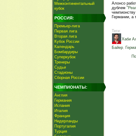
Алонсо работ
Межконтинентальный
дублем
"Реа
кубок
чемпионству 
Германии, а 
РОССИЯ:
Премьер-лига
Теги:
Первая лига
Вторая лига
Хаби А
Кубок России
Календарь
Байер
,
Герм
Бомбардиры
По
Суперкубок
Тренеры
Судьи
Стадионы
Сборная России
ЧЕМПИОНАТЫ:
Англия
Германия
Испания
Италия
Франция
Нидерланды
Португалия
Турция