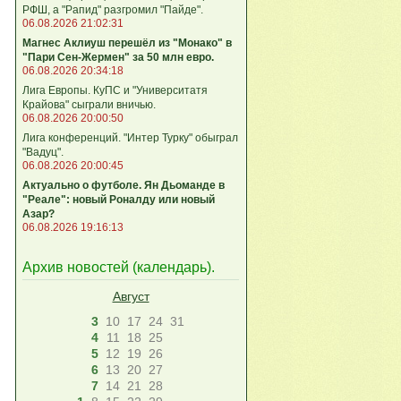
РФШ, а "Рапид" разгромил "Пайде".
06.08.2026 21:02:31
Магнес Аклиуш перешёл из "Монако" в
"Пари Сен-Жермен" за 50 млн евро.
06.08.2026 20:34:18
Лига Европы. КуПС и "Университатя
Крайова" сыграли вничью.
06.08.2026 20:00:50
Лига конференций. "Интер Турку" обыграл
"Вадуц".
06.08.2026 20:00:45
Актуально о футболе. Ян Дьоманде в
"Реале": новый Роналду или новый
Азар?
06.08.2026 19:16:13
Архив новостей (
календарь
).
Август
3
10
17
24
31
4
11
18
25
5
12
19
26
6
13
20
27
7
14
21
28