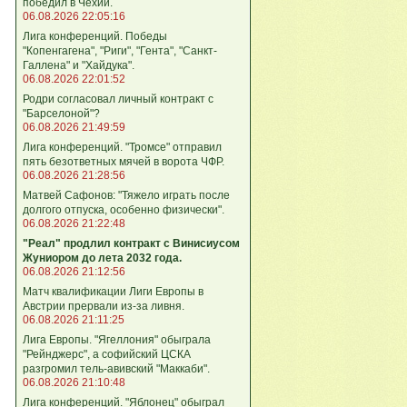
победил в Чехии.
06.08.2026 22:05:16
Лига конференций. Победы
"Копенгагена", "Риги", "Гента", "Санкт-
Галлена" и "Хайдука".
06.08.2026 22:01:52
Родри согласовал личный контракт с
"Барселоной"?
06.08.2026 21:49:59
Лига конференций. "Тромсе" отправил
пять безответных мячей в ворота ЧФР.
06.08.2026 21:28:56
Матвей Сафонов: "Тяжело играть после
долгого отпуска, особенно физически".
06.08.2026 21:22:48
"Реал" продлил контракт с Винисиусом
Жуниором до лета 2032 года.
06.08.2026 21:12:56
Матч квалификации Лиги Европы в
Австрии прервали из-за ливня.
06.08.2026 21:11:25
Лига Европы. "Ягеллония" обыграла
"Рейнджерс", а софийский ЦСКА
разгромил тель-авивский "Маккаби".
06.08.2026 21:10:48
Лига кoнференций. "Яблонец" обыграл