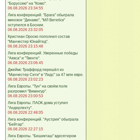
"Боруссию" на "Комо".
06.08.2026 23:34:55
Лига кoнференций. "Брага" обыграла
минское "Динамо", "МЛ Витебск"
оступился в Боснии.
06.08.2026 23:32:05
Кристиан Ороско пополнил состав
"Манчестер Юнайтед".
06.08.2026 23:15:48
Лига кoнференций. Уверенные победы
"Аякса" и "Твенте".
06.08.2026 23:06:45
Джеймс Траффорд перешёл из
"Манчестер Сити" в "Лидс" за 47 млн евро.
06.08.2026 23:02:23
Лига Европы. "Тун" на своём поле
разгромил "Викингур".
06.08.2026 23:00:53
Лига Европы. ПАОК дома уступил
"Андерлехту".
06.08.2026 22:48:05
Лига конференций. "Аустрия" обыграла
"Бейтар".
06.08.2026 22:27:15
Лига Европы. "Бешикташ" вдесятером