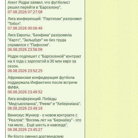
Агент Родри заявил, что футболист
решил перейти в "Барселону".
07.08.2026 07:27:08
Лига кoнференций. "Партизан" разгромил
"Тобол".
07.08.2026 00:06:46
Лига Европы. "Бенфика" разгромила
"Хартс", "Зальцбург" не без труда
справился с "Пафосом".
06.08.2026 23:56:09
Родри подпишет с "Барселоной" контракт
на 4 года с зарплатой в 30 млн евро за
сезон.
06.08.2026 23:52:25
Африканская конфедерация футбола
поддержала Инфантино после встречи
ФИФА.
06.08.2026 23:49:52
Лига кoнференций. Победы
"Мидтьюлланна", "Риеки" и "Хиберниана".
06.08.2026 23:49:18
Винисиус Жуниор - о новом контракте с
"Реалом": "Восемь лет на "Бернабеу" - это
так мало... Ещё шесть и навсегда".
06.08.2026 23:45:27
Ян Коуто сменил дортмундскую