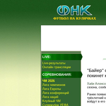
LIVE:
Live-результаты
Онлайн трансляции
"Байер"
СОРЕВНОВАНИЯ:
покинет 
ЧМ 2026
Хаби Алонсо
Лига чемпионов
сезона, соо
Лига Европы
Лига конференций
Ранее появи
Лига наций
трёхлетний к
Клубный ЧМ
войдут в его
Суперкубок УЕФА