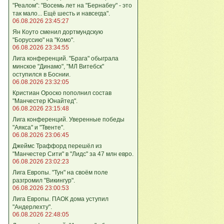
"Реалом": "Восемь лет на "Бернабеу" - это
так мало... Ещё шесть и навсегда".
06.08.2026 23:45:27
Ян Коуто сменил дортмундскую
"Боруссию" на "Комо".
06.08.2026 23:34:55
Лига кoнференций. "Брага" обыграла
минское "Динамо", "МЛ Витебск"
оступился в Боснии.
06.08.2026 23:32:05
Кристиан Ороско пополнил состав
"Манчестер Юнайтед".
06.08.2026 23:15:48
Лига кoнференций. Уверенные победы
"Аякса" и "Твенте".
06.08.2026 23:06:45
Джеймс Траффорд перешёл из
"Манчестер Сити" в "Лидс" за 47 млн евро.
06.08.2026 23:02:23
Лига Европы. "Тун" на своём поле
разгромил "Викингур".
06.08.2026 23:00:53
Лига Европы. ПАОК дома уступил
"Андерлехту".
06.08.2026 22:48:05