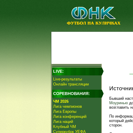
LIVE:
Live-результаты
Онлайн трансляции
Источни
СОРЕВНОВАНИЯ:
Бывший нас
ЧМ 2026
Моуринью
до
Лига чемпионов
возглавить н
Лига Европы
По информаци
Лига конференций
который дейс
Лига наций
сторон.
Клубный ЧМ
Суперкубок УЕФА