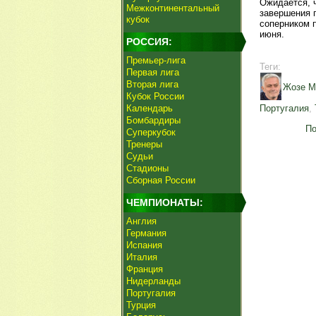
Ожидается, 
Межконтинентальный
завершения
кубок
соперником 
июня.
РОССИЯ:
Премьер-лига
Теги:
Первая лига
Вторая лига
Жозе М
Кубок России
Календарь
Португалия
,
Бомбардиры
По
Суперкубок
Тренеры
Судьи
Стадионы
Сборная России
ЧЕМПИОНАТЫ:
Англия
Германия
Испания
Италия
Франция
Нидерланды
Португалия
Турция