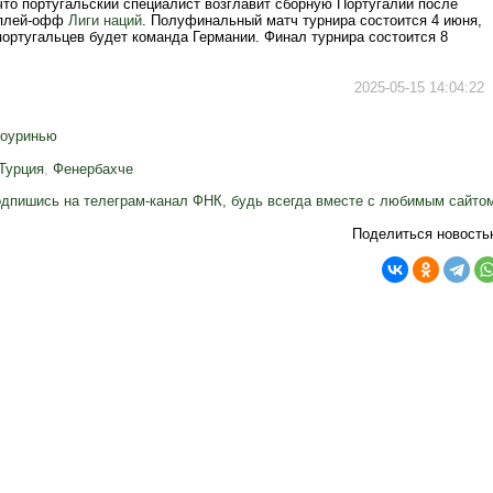
что португальский специалист возглавит сборную Португалии после
 плей-офф
Лиги наций
. Полуфинальный матч турнира состоится 4 июня,
португальцев будет команда Германии. Финал турнира состоится 8
2025-05-15 14:04:22
оуринью
Турция
,
Фенербахче
дпишись на телеграм-канал ФНК, будь всегда вместе с любимым сайто
Поделиться новость