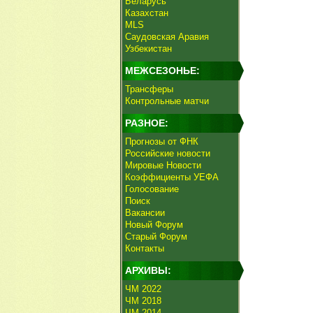
Беларусь
Казахстан
MLS
Саудовская Аравия
Узбекистан
МЕЖСЕЗОНЬЕ:
Трансферы
Контрольные матчи
РАЗНОЕ:
Прогнозы от ФНК
Российские новости
Мировые Новости
Коэффициенты УЕФА
Голосование
Поиск
Вакансии
Новый Форум
Старый Форум
Контакты
АРХИВЫ:
ЧМ 2022
ЧМ 2018
ЧМ 2014