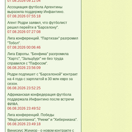
07.08.2026 09:12:04
Ассоциация футбола Аргентины
выразила поддержку Инфантино.
07.08.2026 07:55:18
Агент Родри заявил, что футболист
решил перейти в "Барселону".
07.08.2026 07:27:08
Лига кoнференций. "Партизан" разгромил
"Тобол".
07.08.2026 00:06:46
Лига Европы. "Бенфика" разгромила
"Хартс", "Зальцбург" не без труда
справился с "Пафосом".
06.08.2026 23:56:09
Родри подпишет с "Барселоной" контракт
на 4 года с зарплатой в 30 млн евро за
сезон.
06.08.2026 23:52:25
Африканская конфедерация футбола
поддержала Инфантино после встречи
ФИФА.
06.08.2026 23:49:52
Лига кoнференций. Победы
"Мидтьюлланна", "Риеки" и "Хиберниана".
06.08.2026 23:49:18
Винисиус Жуниор - о новом контракте с