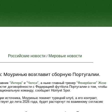
Российские новости
Мировые новости
/
к: Моуринью возглавит сборную Португалии.
тавник
"Интера"
и
"Челси"
, а ныне главный тренер
"Фенербахче"
Жозе
стиг договорённости с Федерацией футбола Португалии о том, чтобы
ациональную команду, сообщает Hürriyet Spor.
и источника, Моуринью покинет турецкий клуб, а его контракт,
твует до лета 2026 года, будет расторгнут по взаимному согласию