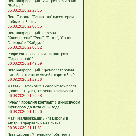
Лига конференций. "Аустрия" обыграла
"Бейтар".
06.08.2026 22:27:15
Лига Европы. "Бешикташ" вдесятером
победил в Чехии.
06.08.2026 22:05:16
Лига конференций. Победы
"Копенгагена", "Риги", "Гента", "Санкт-
Галлена" и "Хайдука".
06.08.2026 22:01:52
Родри согласовал личный контракт с
"Барселоной"?
06.08.2026 21:49:59
Лига конференций. "Тромсе" отправил
пять безответных мячей в ворота ЧФР.
06.08.2026 21:28:56
Матвей Сафонов: "Тяжело играть после
долгого отпуска, особенно физически".
06.08.2026 21:22:48
"Реал" продлил контракт с Винисиусом
Жуниором до лета 2032 года.
06.08.2026 21:12:56
Матч квалификации Лиги Европы в
Австрии прервали из-за ливня.
06.08.2026 21:11:25
Лига Европы. "Ягеллония" обыграла