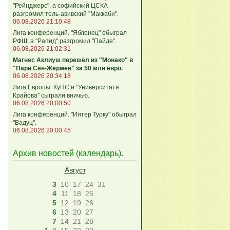
"Рейнджерс", а софийский ЦСКА
разгромил тель-авивский "Маккаби".
06.08.2026 21:10:48
Лига кoнференций. "Яблонец" обыграл
РФШ, а "Рапид" разгромил "Пайде".
06.08.2026 21:02:31
Магнес Аклиуш перешёл из "Монако" в
"Пари Сен-Жермен" за 50 млн евро.
06.08.2026 20:34:18
Лига Европы. КуПС и "Университатя
Крайова" сыграли вничью.
06.08.2026 20:00:50
Лига конференций. "Интер Турку" обыграл
"Вадуц".
06.08.2026 20:00:45
Архив новостей (
календарь
).
Август
3
10
17
24
31
4
11
18
25
5
12
19
26
6
13
20
27
7
14
21
28