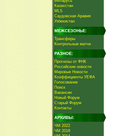
Беларусь
Казахстан
MLS
Саудовская Аравия
Узбекистан
МЕЖСЕЗОНЬЕ:
Трансферы
Контрольные матчи
РАЗНОЕ:
Прогнозы от ФНК
Российские новости
Мировые Новости
Коэффициенты УЕФА
Голосование
Поиск
Вакансии
Новый Форум
Старый Форум
Контакты
АРХИВЫ:
ЧМ 2022
ЧМ 2018
ЧМ 2014