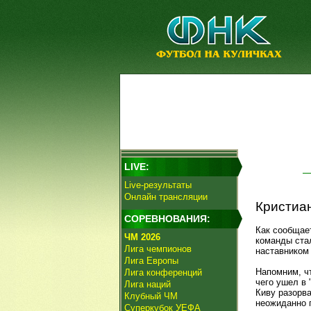
LIVE:
Live-результаты
Онлайн трансляции
Кристиан
СОРЕВНОВАНИЯ:
Как сообщае
ЧМ 2026
команды ста
Лига чемпионов
наставником 
Лига Европы
Напомним, чт
Лига конференций
чего ушел в 
Лига наций
Киву разорва
Клубный ЧМ
неожиданно 
Суперкубок УЕФА