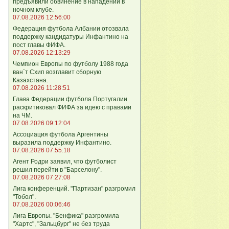
предъявили обвинение в нападении в
ночном клубе.
07.08.2026 12:56:00
Федерация футбола Албании отозвала
поддержку кандидатуры Инфантино на
пост главы ФИФА.
07.08.2026 12:13:29
Чемпион Европы по футболу 1988 года
ван`т Схип возглавит сборную
Казахстана.
07.08.2026 11:28:51
Глава Федерации футбола Португалии
раскритиковал ФИФА за идею с правами
на ЧМ.
07.08.2026 09:12:04
Ассоциация футбола Аргентины
выразила поддержку Инфантино.
07.08.2026 07:55:18
Агент Родри заявил, что футболист
решил перейти в "Барселону".
07.08.2026 07:27:08
Лига кoнференций. "Партизан" разгромил
"Тобол".
07.08.2026 00:06:46
Лига Европы. "Бенфика" разгромила
"Хартс", "Зальцбург" не без труда