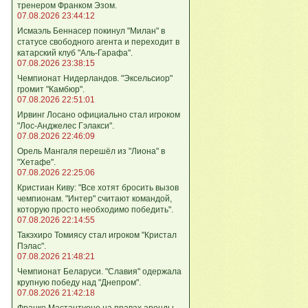
тренером Франком Эзом.
07.08.2026 23:44:12
Исмаэль Беннасер покинул "Милан" в
статусе свободного агента и переходит в
катарский клуб "Аль-Гарафа".
07.08.2026 23:38:15
Чемпионат Нидерландов. "Эксельсиор"
громит "Камбюр".
07.08.2026 22:51:01
Ирвинг Лосано официально стал игроком
"Лос-Анджелес Гэлакси".
07.08.2026 22:46:09
Орель Мангаля перешёл из "Лиона" в
"Хетафе".
07.08.2026 22:25:06
Кристиан Киву: "Все хотят бросить вызов
чемпионам. "Интер" считают командой,
которую просто необходимо победить".
07.08.2026 22:14:55
Такэхиро Томиясу стал игроком "Кристал
Пэлас".
07.08.2026 21:48:21
Чемпионат Беларуси. "Славия" одержала
крупную победу над "Днепром".
07.08.2026 21:42:18
Франко Мастантуоно на правах аренды