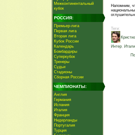
Межконтинентальный
Напомним, ч
кубок
национальный
оглушительно
РОССИЯ:
Премьер-лига
Теги:
Первая лига
Вторая лига
Кристи
Кубок России
Календарь
Интер
,
Итал
Бомбардиры
По
Суперкубок
Тренеры
Судьи
Стадионы
Сборная России
ЧЕМПИОНАТЫ:
Англия
Германия
Испания
Италия
Франция
Нидерланды
Португалия
Турция