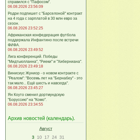
справился с "Пафосом".
06.08.2026 23:56:09
Родри подпишет с "Барселоной" контракт
на 4 года с зарплатой в 30 млн евро за
сезон.
06.08.2026 23:52:25
Африканская конфедерация футбола
поддержала Инфантино после встречи
ФИФА.
06.08.2026 23:49:52
Лига кoнференций. Победы
"Мидтьюлланна", "Риеки" и "Хиберниана".
06.08.2026 23:49:18
Винисиус Жуниор - о новом контракте с
"Реалом": "Восемь лет на "Бернабеу" - это
так мало... Ещё шесть и навсегда".
06.08.2026 23:45:27
Ян Коуто сменил дортмундскую
"Боруссию" на "Комо".
06.08.2026 23:34:55
Архив новостей (
календарь
).
Август
3
10
17
24
31