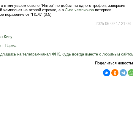
то в минувшем сезоне "Интер" не добыл ни одного трофея, завершив
 чемпионат на второй строчке, а в
Лиге чемпионов
потерпев
е поражение от "ПСЖ" (0:5).
2025-06-09 17:21:08
ан Киву
ия
,
Парма
дпишись на телеграм-канал ФНК, будь всегда вместе с любимым сайто
Поделиться новость