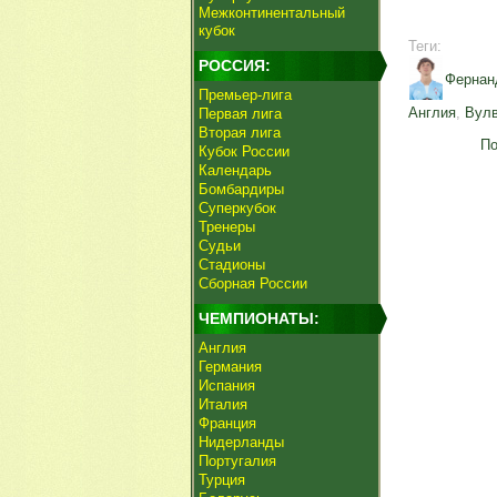
Межконтинентальный
кубок
Теги:
РОССИЯ:
Фернан
Премьер-лига
Англия
,
Вул
Первая лига
Вторая лига
По
Кубок России
Календарь
Бомбардиры
Суперкубок
Тренеры
Судьи
Стадионы
Сборная России
ЧЕМПИОНАТЫ:
Англия
Германия
Испания
Италия
Франция
Нидерланды
Португалия
Турция