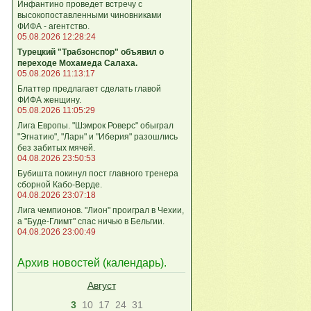
Инфантино проведет встречу с
высокопоставленными чиновниками
ФИФА - агентство.
05.08.2026 12:28:24
Турецкий "Трабзонспор" объявил о
переходе Мохамеда Салаха.
05.08.2026 11:13:17
Блаттер предлагает сделать главой
ФИФА женщину.
05.08.2026 11:05:29
Лига Европы. "Шэмрок Роверс" обыграл
"Эгнатию", "Ларн" и "Иберия" разошлись
без забитых мячей.
04.08.2026 23:50:53
Бубишта покинул пост главного тренера
сборной Кабо-Верде.
04.08.2026 23:07:18
Лига чемпионов. "Лион" проиграл в Чехии,
а "Буде-Глимт" спас ничью в Бельгии.
04.08.2026 23:00:49
Архив новостей (
календарь
).
Август
3
10
17
24
31