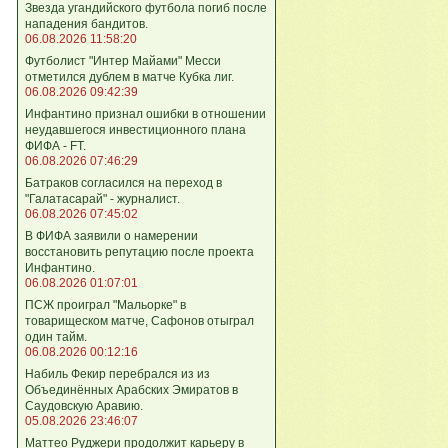
Звезда угандийского футбола погиб после
нападения бандитов.
06.08.2026 11:58:20
Футболист "Интер Майами" Месси
отметился дублем в матче Кубка лиг.
06.08.2026 09:42:39
Инфантино признал ошибки в отношении
неудавшегося инвестиционного плана
ФИФА - FT.
06.08.2026 07:46:29
Батраков согласился на переход в
"Галатасарай" - журналист.
06.08.2026 07:45:02
В ФИФА заявили о намерении
восстановить репутацию после проекта
Инфантино.
06.08.2026 01:07:01
ПСЖ проиграл "Мальорке" в
товарищеском матче, Сафонов отыграл
один тайм.
06.08.2026 00:12:16
Набиль Фекир перебрался из из
Объединённых Арабских Эмиратов в
Саудовскую Аравию.
05.08.2026 23:46:07
Маттео Руджери продолжит карьеру в