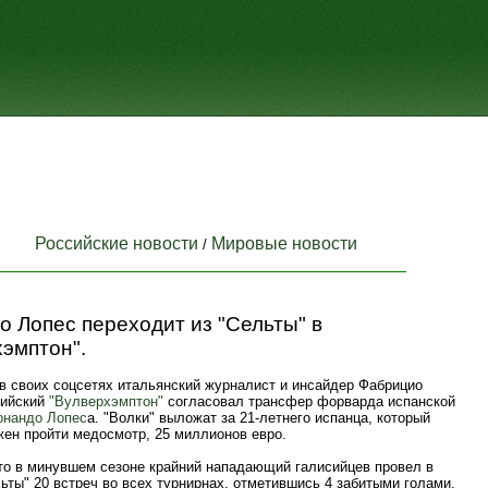
Российские новости
Мировые новости
/
 Лопес переходит из "Сельты" в
эмптон".
 в своих соцсетях итальянский журналист и инсайдер Фабрицио
лийский
"Вулверхэмптон"
согласовал трансфер форварда испанской
рнандо Лопес
а. "Волки" выложат за 21-летнего испанца, который
жен пройти медосмотр, 25 миллионов евро.
то в минувшем сезоне крайний нападающий галисийцев провел в
ьты" 20 встреч во всех турнирнах, отметившись 4 забитыми голами.