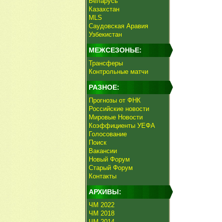
Беларусь
Казахстан
MLS
Саудовская Аравия
Узбекистан
МЕЖСЕЗОНЬЕ:
Трансферы
Контрольные матчи
РАЗНОЕ:
Прогнозы от ФНК
Российские новости
Мировые Новости
Коэффициенты УЕФА
Голосование
Поиск
Вакансии
Новый Форум
Старый Форум
Контакты
АРХИВЫ:
ЧМ 2022
ЧМ 2018
ЧМ 2014