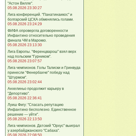
"Астон Вилле".
05.08.2026 23:30:27
Лига конференций. "Панатинаикос" и
болгарский ЦСКА обменялись голами.
05.08.2026 23:24:29
ФИФА опровергла договоренности
Инфантино относительно проведения
финала ЧМ в Марокко.
05.08.2026 23:13:30
Лига Европы. "Ференцварош" взял верх
над польским "Гурником".
05.08.2026 23:07:57
Лига чемпионов. Голы Талиски и Гринвуда
принесли "Фенербахче" победу над
"Штурмом".
05.08.2026 23:02:44
Анхелиньо продолжит карьеру в
"Депортиво".
05.08.2026 22:36:41
Луиш Фигу: "Спасать репутацию
Инфантино бесполезно. Единственное
решение — уйти".
05.08.2026 22:13:50
Лига чемпионов. Датский "Орхус" выиграл
у азербайджанского "Сабаха".
05.08.2026 22:08:50