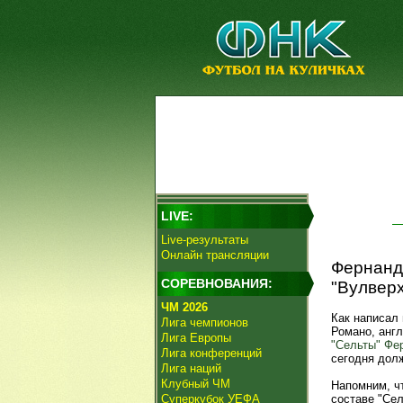
LIVE:
Live-результаты
Онлайн трансляции
Фернандо
СОРЕВНОВАНИЯ:
"Вулверх
ЧМ 2026
Как написал
Лига чемпионов
Романо, анг
Лига Европы
"Сельты"
Фе
Лига конференций
сегодня дол
Лига наций
Клубный ЧМ
Напомним, ч
Суперкубок УЕФА
составе "Сел