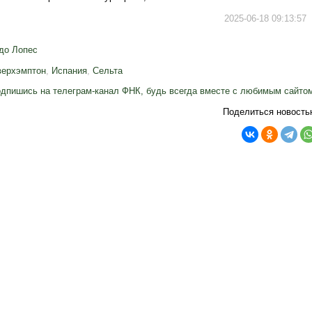
2025-06-18 09:13:57
до Лопес
верхэмптон
,
Испания
,
Сельта
дпишись на телеграм-канал ФНК, будь всегда вместе с любимым сайто
Поделиться новость