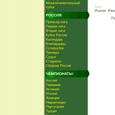
Межконтинентальный
Теги:
кубок
Италия
,
Юве
РОССИЯ:
По
Премьер-лига
Первая лига
Вторая лига
Кубок России
Календарь
Бомбардиры
Суперкубок
Тренеры
Судьи
Стадионы
Сборная России
ЧЕМПИОНАТЫ:
Англия
Германия
Испания
Италия
Франция
Нидерланды
Португалия
Турция