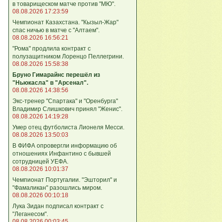
в товарищеском матче против "МЮ".
08.08.2026 17:23:59
Чемпионат Казахстана. "Кызыл-Жар"
спас ничью в матче с "Алтаем".
08.08.2026 16:56:21
"Рома" продлила контракт с
полузащитником Лоренцо Пеллегрини.
08.08.2026 15:58:38
Бруно Гимарайнс перешёл из
"Ньюкасла" в "Арсенал".
08.08.2026 14:38:56
Экс-тренер "Спартака" и "Оренбурга"
Владимир Слишкович принял "Женис".
08.08.2026 14:19:28
Умер отец футболиста Лионеля Месси.
08.08.2026 13:50:03
В ФИФА опровергли информацию об
отношениях Инфантино с бывшей
сотрудницей УЕФА.
08.08.2026 10:01:37
Чемпионат Португалии. "Эшторил" и
"Фамаликан" разошлись миром.
08.08.2026 00:10:18
Лука Зидан подписал контракт с
"Леганесом".
08.08.2026 00:03:45