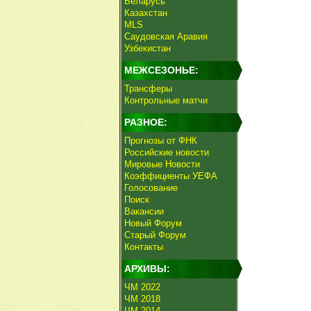
Беларусь
Казахстан
MLS
Саудовская Аравия
Узбекистан
МЕЖСЕЗОНЬЕ:
Трансферы
Контрольные матчи
РАЗНОЕ:
Прогнозы от ФНК
Российские новости
Мировые Новости
Коэффициенты УЕФА
Голосование
Поиск
Вакансии
Новый Форум
Старый Форум
Контакты
АРХИВЫ:
ЧМ 2022
ЧМ 2018
ЧМ 2014