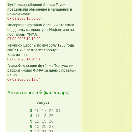
Футболисту сборной Англии Тоуни
предъявили обвинение в нападении в
ночном клубе.
07.08.2026 12:56:00
Федерация футбола Албании отозвала
поддержку кандидатуры Инфантино на
пост главы ФИФА.
07.08.2026 12:13:29
Чемпион Европы по футболу 1988 года
ван`т Схип возглавит сборную
Казахстана.
07.08.2026 11:28:51
Глава Федерации футбола Португалии
раскритиковал ФИФА за идею с правами
на ЧМ.
07.08.2026 09:12:04
Архив новостей (
календарь
).
Август
3
10
17
24
31
4
11
18
25
5
12
19
26
6
13
20
27
7
14
21
28