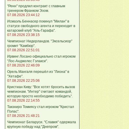
"Ренн" продлил контракт с главным
тренером Франком Эзом.
07.08.2026 23:44:12
Исмаэль Беннасер покинул "Милан" в
статусе свободного агента и переходит в
катарский клуб "Аль-Гарафа".
07.08.2026 23:38:15
Чемпионат Нидерландов. "Эксельсиор"
громит "Камбюр".
07.08.2026 22:51:01
Ирвинг Лосано официально стал игроком
"Лос-Анджелес Гэлакси".
07.08.2026 22:46:09
Орель Мангаля перешёл из "Лиона" в
"Хетафе".
07.08.2026 22:25:06
Кристиан Киву: "Все хотят бросить вызов
чемпионам. "Интер" считают командой,
которую просто необходимо победить".
07.08.2026 22:14:55
Такэхиро Томиясу стал игроком "Кристал
Пэлас".
07.08.2026 21:48:21
Чемпионат Беларуси. "Славия" одержала
крупную победу над "Днепром".