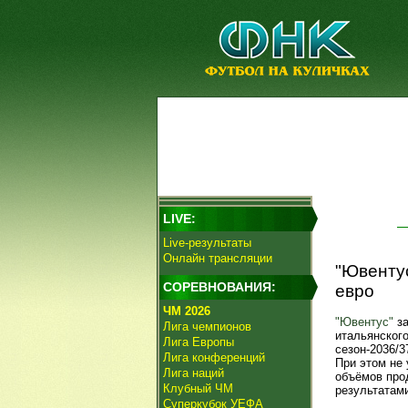
LIVE:
Live-результаты
Онлайн трансляции
"Ювентус
СОРЕВНОВАНИЯ:
евро
ЧМ 2026
"Ювентус"
за
Лига чемпионов
итальянского
Лига Европы
сезон-2036/3
Лига конференций
При этом не
Лига наций
объёмов про
Клубный ЧМ
результатами
Суперкубок УЕФА