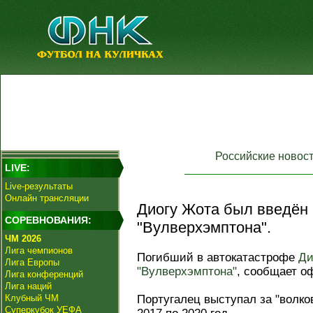
Российские новос
LIVE:
Live-результаты
Онлайн трансляции
Диогу Жота был введён 
СОРЕВНОВАНИЯ:
"Вулверхэмптона".
ЧМ 2026
Лига чемпионов
Погибший в автокатастрофе
Ди
Лига Европы
"Вулверхэмптона"
, сообщает о
Лига конференций
Лига наций
Клубный ЧМ
Португалец выступал за "волко
Суперкубок УЕФА