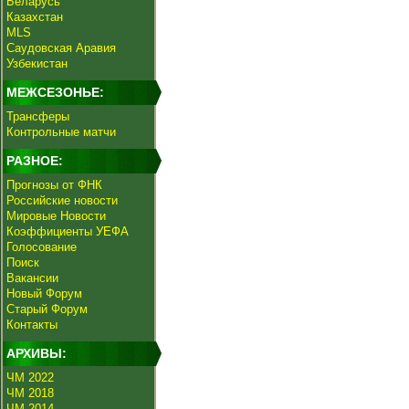
Беларусь
Казахстан
MLS
Саудовская Аравия
Узбекистан
МЕЖСЕЗОНЬЕ:
Трансферы
Контрольные матчи
РАЗНОЕ:
Прогнозы от ФНК
Российские новости
Мировые Новости
Коэффициенты УЕФА
Голосование
Поиск
Вакансии
Новый Форум
Старый Форум
Контакты
АРХИВЫ:
ЧМ 2022
ЧМ 2018
ЧМ 2014