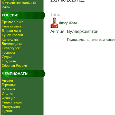
2017 по 2020 год.
Межконтинентальный
кубок
Теги:
РОССИЯ:
Премьер-лига
Диогу Жота
Первая лига
Вторая лига
Англия
,
Вулверхэмптон
Кубок России
Календарь
Подпишись на телеграм-канал
Бомбардиры
Суперкубок
Тренеры
Судьи
Стадионы
Сборная России
ЧЕМПИОНАТЫ:
Англия
Германия
Испания
Италия
Франция
Нидерланды
Португалия
Турция