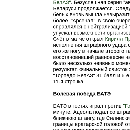
БелАЗ"
. Безуспешная серия "а
Беларуси продолжается. Следуе
белых вновь вышла невыразите
более. "Арсенал", в свою очер
справлялся с нейтрализацией т
упускал возможности организо
Счёт в матче открыл
Кирилл П
исполнения штрафного удара от
его же ногу в начале второго 
восстановивший равновесие на
было несколько неявных момен
результат. Финальный свисток 
"Торпедо-БелАЗ" 31 балл и 6-е 
11-я строчка.
Волевая победа БАТЭ
БАТЭ в гостях играл против
"Г
минуте. Адеола подал со штра
ближнюю штангу, где Силински
границы вратарской головой отп