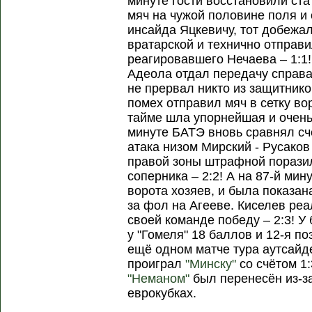
минуте гости восстановили ста
мяч на чужой половине поля и 
инсайда Яцкевичу, тот добежал
вратарской и технично отправи
реагировавшего Нечаева – 1:1!
Адеола отдал передачу справа 
не прервал никто из защитнико
помех отправил мяч в сетку во
тайме шла упорнейшая и очень
минуте БАТЭ вновь сравнял счё
атака низом Мирский - Русаков 
правой зоны штрафной поразил
соперника – 2:2! А на 87-й мин
ворота хозяев, и была показан
за фол на Агееве. Киселев ре
своей команде победу – 2:3! У 
у "Гомеля" 18 баллов и 12-я по
ещё одном матче тура аутсай
проиграл
"Минску"
со счётом 1
"Неманом"
был перенесён из-за
еврокубках.