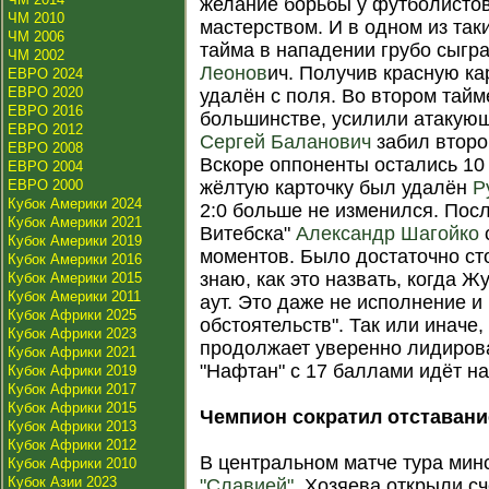
желание борьбы у футболисто
ЧМ 2010
мастерством. И в одном из так
ЧМ 2006
тайма в нападении грубо сыгр
ЧМ 2002
Леонов
ич. Получив красную ка
ЕВРО 2024
ЕВРО 2020
удалён с поля. Во втором тайм
ЕВРО 2016
большинстве, усилили атакующ
ЕВРО 2012
Сергей Баланович
забил второ
ЕВРО 2008
Вскоре оппоненты остались 10 
ЕВРО 2004
ЕВРО 2000
жёлтую карточку был удалён
Р
Кубок Америки 2024
2:0 больше не изменился. Пос
Кубок Америки 2021
Витебска"
Александр Шагойко
Кубок Америки 2019
моментов. Было достаточно ст
Кубок Америки 2016
знаю, как это назвать, когда Жу
Кубок Америки 2015
Кубок Америки 2011
аут. Это даже не исполнение и 
Кубок Африки 2025
обстоятельств". Так или иначе,
Кубок Африки 2023
продолжает уверенно лидирова
Кубок Африки 2021
"Нафтан" с 17 баллами идёт на
Кубок Африки 2019
Кубок Африки 2017
Кубок Африки 2015
Чемпион сократил отставани
Кубок Африки 2013
Кубок Африки 2012
В центральном матче тура мин
Кубок Африки 2010
Кубок Азии 2023
"Славией"
. Хозяева открыли сч