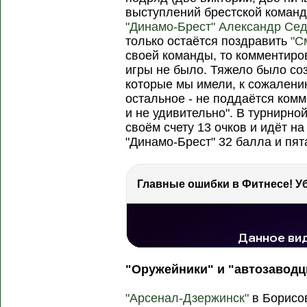
выступлений брестской команд
"Динамо-Брест"
Александр Се
только остаётся поздравить
"С
своей команды, то комментиров
игры не было. Тяжело было соз
которые мы имели, к сожалени
остальное - не поддаётся ком
и не удивительно". В турнирно
своём счету 13 очков и идёт н
"Динамо-Брест" 32 балла и пят
РЕКЛАМА
РЕКЛАМА
РЕКЛАМА
86.3 тыс. просмотров
"Оружейники" и "автозавод
"Арсенал-Дзержинск"
в Борисо