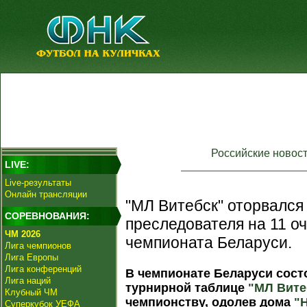
Российские новос
LIVE:
Live-результаты
Онлайн трансляции
"МЛ Витебск" оторвался
СОРЕВНОВАНИЯ:
преследователя на 11 оч
ЧМ 2026
чемпионата Беларуси.
Лига чемпионов
Лига Европы
Лига конференций
В чемпионате Беларуси сост
Лига наций
турнирной таблице
"МЛ Вите
Клубный ЧМ
чемпионству, одолев дома
"
Суперкубок УЕФА