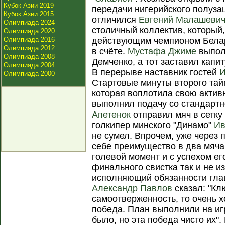
Кубок Азии 2019
передачи нигерийского полуз
Кубок Азии 2015
отличился
Евгений Малашеви
Олимпиада 2024
столичный коллектив, который,
Олимпиада 2020
Олимпиада 2016
действующим чемпионом Белар
Олимпиада 2012
в счёте.
Мустафа Джиме
выпол
Олимпиада 2008
Демченко, а тот заставил кап
Олимпиада 2004
В перерыве наставник гостей
И
Олимпиада 2000
Стартовые минуты второго тай
которая воплотила свою активн
выполнил подачу со стандартн
Апетенок
отправил мяч в сетку
голкипер минского "Динамо"
Ив
не сумел. Впрочем, уже через
себе преимущество в два мяч
голевой момент и с успехом ег
финального свистка так и не и
исполняющий обязанности глав
Александр Павлов
сказал: "Кл
самоотверженность, то очень х
победа. План выполнили на иг
было, но эта победа чисто их"