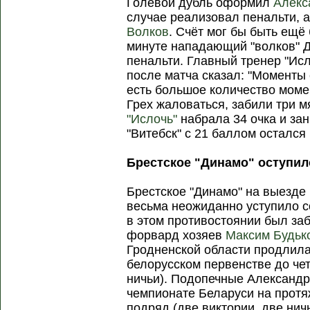
Голевой дубль оформил
Алекс
случае реализовал пенальти, 
Волков
. Счёт мог бы быть ещё
минуте нападающий "волков" 
пенальти. Главный тренер "Ис
после матча сказал: "Моменты 
есть большое количество момен
Грех жаловаться, забили три м
"Ислочь"
набрала 34 очка и зан
"Витебск" с 21 баллом остался 
Брестское "Динамо" оступил
Брестское "Динамо" на выезде 
весьма неожиданно уступило с
в этом противостоянии был заб
форвард хозяев
Максим Будьк
Гродненской области продлил
белорусском первенстве до че
ничьи). Подопечные Александр
чемпионате Беларуси на протя
подряд (две виктории, две нич