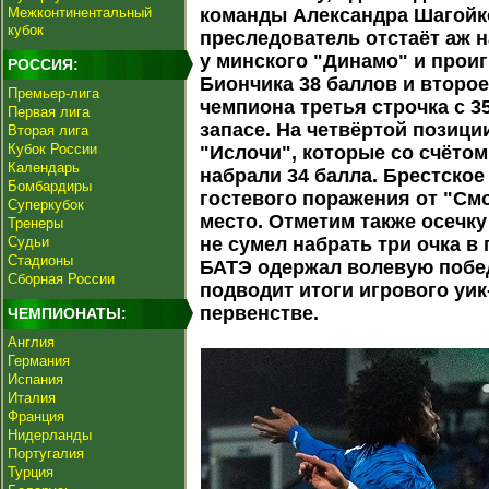
Межконтинентальный
команды Александра Шагойко
кубок
преследователь отстаёт аж н
у минского "Динамо" и проиг
РОССИЯ:
Биончика 38 баллов и второе
Премьер-лига
чемпиона третья строчка с 3
Первая лига
запасе. На четвёртой позиц
Вторая лига
Кубок России
"Ислочи", которые со счётом
Календарь
набрали 34 балла. Брестско
Бомбардиры
гостевого поражения от "См
Суперкубок
место. Отметим также осечк
Тренеры
Судьи
не сумел набрать три очка в
Стадионы
БАТЭ одержал волевую побе
Сборная России
подводит итоги игрового уик
первенстве.
ЧЕМПИОНАТЫ:
Англия
Германия
Испания
Италия
Франция
Нидерланды
Португалия
Турция