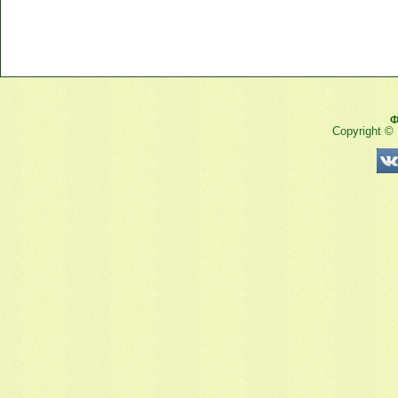
Ф
Copyright ©