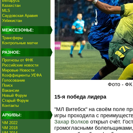
Беларусь
Казахстан
MLS
Саудовская Аравия
Узбекистан
МЕЖСЕЗОНЬЕ:
Трансферы
Контрольные матчи
РАЗНОЕ:
Прогнозы от ФНК
Российские новости
Мировые Новости
Коэффициенты УЕФА
Голосование
Фото - ФК
Поиск
Вакансии
Новый Форум
15-я победа лидера
Старый Форум
Контакты
"МЛ Витебск" на своём поле п
АРХИВЫ:
игры проходила с преимуществ
Захар Волков
открыл счёт. Го
ЧМ 2022
громогласными болельщиками, 
ЧМ 2018
ЧМ 2014