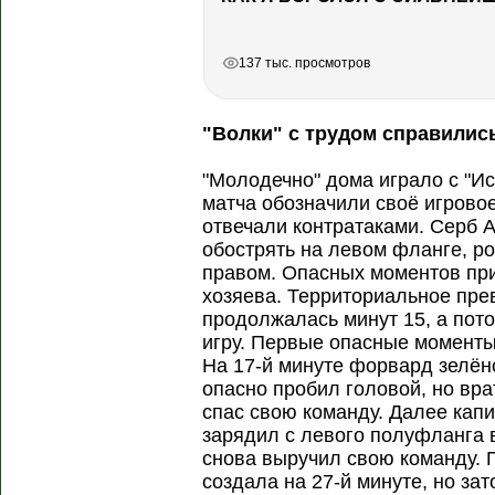
РЕКЛАМА
РЕКЛАМА
137 тыс. просмотров
"Волки" с трудом справилис
"Молодечно" дома играло с "Ис
матча обозначили своё игрово
отвечали контратаками. Серб 
обострять на левом фланге, р
правом. Опасных моментов при 
хозяева. Территориальное пре
продолжалась минут 15, а по
игру. Первые опасные моменты
На 17-й минуте форвард зелё
опасно пробил головой, но вра
спас свою команду. Далее кап
зарядил с левого полуфланга 
снова выручил свою команду. 
создала на 27-й минуте, но за