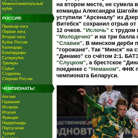
Межконтинентальный
на втором месте, не сумела 
кубок
команды Александра Шагойк
уступили "Арсеналу" из Дзе
РОССИЯ:
Витебск" сохранил отрыв от
Премьер-лига
12 очков.
"Ислочь"
с трудом 
Первая лига
"Молодечно"
и на три балла 
Вторая лига
Кубок России
"Славии"
. В минском дерби 
Календарь
"горожане". Так "Минск" на 
Бомбардиры
"Динамо" со счётом 2:1. БА
Суперкубок
"Слуцком"
, а брестское "Ди
Тренеры
Судьи
поединке с
"Неманом"
. ФНК 
Стадионы
чемпионата Беларуси.
Сборная России
ЧЕМПИОНАТЫ:
Англия
Германия
Испания
Италия
Франция
Нидерланды
Португалия
Турция