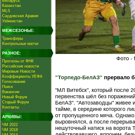
Беларусь
Казахстан
MLS
Саудовская Аравия
Узбекистан
МЕЖСЕЗОНЬЕ:
Трансферы
Контрольные матчи
РАЗНОЕ:
Фото - 
Прогнозы от ФНК
Российские новости
Мировые Новости
Коэффициенты УЕФА
"Торпедо-БелАЗ"
прервало б
Голосование
Поиск
"МЛ Витебск", который после 2
Вакансии
первенства шёл без поражений
Новый Форум
Старый Форум
БелАЗ". "Автозаводцы" живее 
Контакты
тайме, в середине которого л
от пропущенного мяча. Однако
АРХИВЫ:
выровнялся, а после перерыва
ЧМ 2022
нешуточный натиск на ворота
ЧМ 2018
действовавшего, впрочем, без
ЧМ 2014