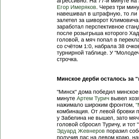
агрессивно. На 77-й минуте на
Егор Имеряков
. Через три мин
навешивал в штрафную, то ли 
залетел за шиворот Климовича
заработал перспективное стан
после розыгрыша которого Хад
головой, а мяч попал в перекл
со счётом 1:0, набрала 38 очко
турнирной таблице. У "Молоде
строчка.
Минское дерби осталось за 
"Минск" дома победил минское 
минуте
Артем Турич
вывел хозя
нажимало широким фронтом,
"
комбинация. От левой бровки 
у Забелина не вышел, зато мяч
головой сбросил Туричу, и тот 
Эдуард Жевнеров
поразил соб
получив пас на левом краю, на