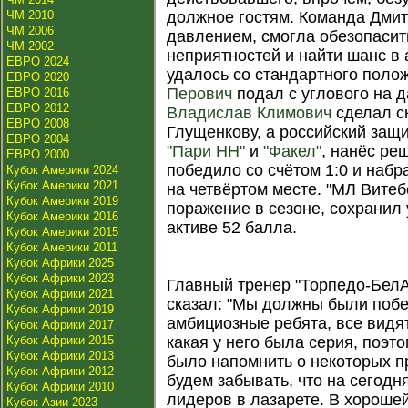
ЧМ 2010
должное гостям. Команда Дми
ЧМ 2006
давлением, смогла обезопасит
ЧМ 2002
неприятностей и найти шанс в 
ЕВРО 2024
удалось со стандартного поло
ЕВРО 2020
Перович
подал с углового на д
ЕВРО 2016
ЕВРО 2012
Владислав Климович
сделал с
ЕВРО 2008
Глущенкову, а российский защ
ЕВРО 2004
"Пари НН"
и
"Факел"
, нанёс ре
ЕВРО 2000
победило со счётом 1:0 и наб
Кубок Америки 2024
Кубок Америки 2021
на четвёртом месте. "МЛ Витеб
Кубок Америки 2019
поражение в сезоне, сохранил
Кубок Америки 2016
активе 52 балла.
Кубок Америки 2015
Кубок Америки 2011
Кубок Африки 2025
Кубок Африки 2023
Главный тренер "Торпедо-Бел
Кубок Африки 2021
сказал: "Мы должны были побед
Кубок Африки 2019
амбициозные ребята, все видят
Кубок Африки 2017
Кубок Африки 2015
какая у него была серия, поэт
Кубок Африки 2013
было напомнить о некоторых п
Кубок Африки 2012
будем забывать, что на сегодн
Кубок Африки 2010
лидеров в лазарете. В хороше
Кубок Азии 2023