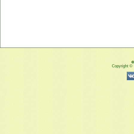
Ф
Copyright ©