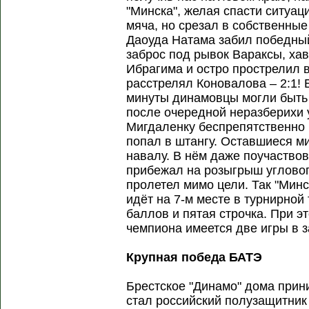
"Минска", желая спасти ситуа
мяча, но срезал в собственные 
Даоуда Натама забил победны
заброс под рывок Вараксы, хав
Ибрагима и остро прострелил в
расстрелял Коновалова – 2:1! 
минуты динамовцы могли быть
после очередной неразберихи у
Мигдаленку беспрепятственно 
попал в штангу. Оставшиеся м
навалу. В нём даже поучаство
прибежал на розыгрыш угловог
пролетел мимо цели. Так "Минс
идёт на 7-м месте в турнирной
баллов и пятая строчка. При э
чемпиона имеется две игры в з
Крупная победа БАТЭ
Брестское "Динамо" дома прин
стал российский полузащитник