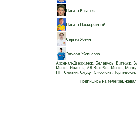
Никита Кнышев
Никита Нескоромный
Сергей Усеня
Эдуард Жевнеров
Арсенал-Дзержинск
,
Беларусь
,
Витебск
,
В
Минск
,
Ислочь
,
МЛ Витебск
,
Минск
,
Молод
НН
,
Славия
,
Слуцк
,
Сморгонь
,
Торпедо-Бе
Подпишись на телеграм-канал