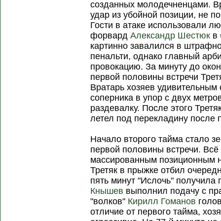
созданных молодечненцами. В
удар из убойной позиции, не по
Гости в атаке использовали лю
форвард
Александр Шестюк
в 
картинно завалился в штрафн
пенальти, однако главный арб
провокацию. За минуту до око
первой половины встречи Трет
Вратарь хозяев удивительным 
соперника в упор с двух метро
раздевалку. После этого Третя
летел под перекладину после п
Начало второго тайма стало з
первой половины встречи. Всё
массированным позиционным н
Третяк в прыжке отбил очеред
пять минут "Ислочь" получила 
Кнышев
выполнил подачу с пр
"волков"
Кирилл Гоманов
голов
отличие от первого тайма, хоз