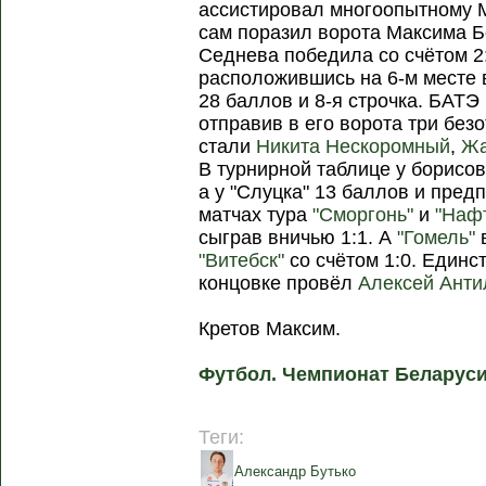
ассистировал многоопытному М
сам поразил ворота Максима 
Седнева победила со счётом 2:
расположившись на 6-м месте 
28 баллов и 8-я строчка. БАТЭ
отправив в его ворота три без
стали
Никита Нескоромный
,
Жа
В турнирной таблице у борисовс
а у "Слуцка" 13 баллов и пред
матчах тура
"Сморгонь"
и
"Наф
сыграв вничью 1:1. А
"Гомель"
"Витебск"
со счётом 1:0. Единс
концовке провёл
Алексей Анти
Кретов Максим.
Футбол. Чемпионат Беларуси
Теги:
Александр Бутько