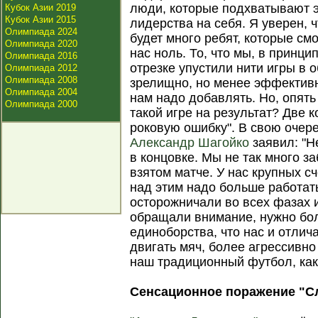
люди, которые подхватывают э
Кубок Азии 2019
Кубок Азии 2015
лидерства на себя. Я уверен, 
Олимпиада 2024
будет много ребят, которые смо
Олимпиада 2020
нас ноль. То, что мы, в принци
Олимпиада 2016
отрезке упустили нити игры в 
Олимпиада 2012
Олимпиада 2008
зрелищно, но менее эффективно
Олимпиада 2004
нам надо добавлять. Но, опять
Олимпиада 2000
такой игре на результат? Две 
роковую ошибку". В свою очере
Александр Шагойко
заявил: "Н
в концовке. Мы не так много за
взятом матче. У нас крупных сч
над этим надо больше работат
осторожничали во всех фазах иг
обращали внимание, нужно бол
единоборства, что нас и отлич
двигать мяч, более агрессивно
наш традиционный футбол, как
Сенсационное поражение "С