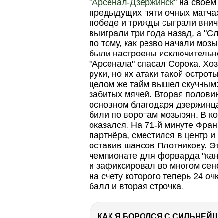
"Арсенал-Дзержинск"
на своём
предыдущих пяти очных матча
победе и трижды сыграли внич
выиграли три года назад, а "С
по тому, как резво начали моз
были настроены исключительн
"Арсенала" спасал Сорока. Хо
руки, но их атаки такой остроты
целом же тайм вышел скучным:
забитых мячей. Вторая полови
основном благодаря дзержинца
били по воротам мозырян. В ко
оказался. На 71-й минуте Фра
партнёра, сместился в центр и
оставив шансов Плотникову. Эт
чемпионате для форварда "кан
и зафиксировал во многом сен
на счету которого теперь 24 оч
балл и вторая строчка.