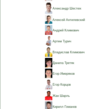
Александр Шестюк
Алексей Антилевский
Андрей Климович
Артем Турич
Владислав Климович
Данила Третяк
Егор Имеряков
Егор Корцов
Жан Шарль
Кирилл Гоманов