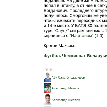
подальше. На деле же мяч, кос
попал в штангу, а от неё в сетк
Богданович. Последнего штур
получилось. Сморгонцы же уве
чтобы избежать переходных мат
и 14-е место. У БАТЭ 30 баллов
туре
"Слуцк"
сыграл вничью с
справился с
"Нафтаном"
(1:0).
Кретов Максим.
Футбол. Чемпионат Беларуси
Теги:
Абу-Саид Эльдарушев
Александр Макась
Александр Шестюк