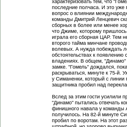
характеризовать тем, что "Гом
последние полчаса. И это уже
вопрос о влиянии международн
команды Дмитрий Ленцевич сказ
сборных в более или менее хо
что Джиме, которому пришлось 
играла его сборная ЦАР. Тем н
второго тайма минчане провод
волевых. А нужда побеждать л
обстоятельствах к появлению 
владениях. В общем, "Динамо" 
замке. "Гомель" дождался, по
раскрываться, минуте к 75-й. 
у Симаненки, который с линии
защитника пробил над перекла
Вслед за этим гости усилили п
"Динамо" пытались отвечать ко
финишного навала у команды 
получилось. На 82-й минуте С
пробил по воротам. На этот ра
штрафной, но здорово выручи