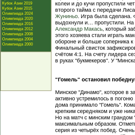
колеи и до кучи пропустили че
Кубок Азии 2019
Кубок Азии 2015
второго тайма с передачи Лис
Олимпиада 2024
Жуниньо
. Игра была сделана.
Олимпиада 2020
выдохнули и… пропустили. На 
Олимпиада 2016
Александр Макась
, который за
Олимпиада 2012
Олимпиада 2008
этого хозяева стали играть ма
Олимпиада 2004
обороне и больше соперника к
Олимпиада 2000
Финальный свисток зафиксиров
счётом 4:1. На счету лидера се
в руках "букмекеров". У "Минска
"Гомель" остановил победн
Минское "Динамо", которое в з
активно устремилось в погоню
дома принимало "Гомель". Ком
крепким середняком и уже ника
Но на матч с минским грандом 
максимальным образом. Отмети
серия из четырёх побед. Очен