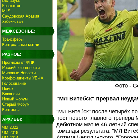
Беларусь
Казахстан
MLS
Саудовская Аравия
Узбекистан
МЕЖСЕЗОНЬЕ:
Трансферы
Контрольные матчи
РАЗНОЕ:
Прогнозы от ФНК
Российские новости
Мировые Новости
Коэффициенты УЕФА
Голосование
Фото - G
Поиск
Вакансии
"МЛ Витебск" прервал неуд
Новый Форум
Старый Форум
Контакты
"МЛ Витебск" после четырёх п
пост нового главного тренера
АРХИВЫ:
дебютном матче 46-летний спе
ЧМ 2022
команды результата. "МЛ Вите
ЧМ 2018
Артема Челядинского. "Горожа
ЧМ 2014