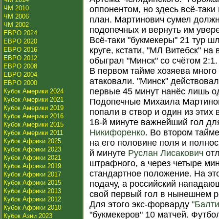
ЧМ 2010
оппонентом, но здесь всё-так
ЧМ 2006
план. Мартинович сумел должн
ЧМ 2002
подопечных и вернуть им увер
ЕВРО 2024
Всё-таки "букмекеры" 21 тур ш
ЕВРО 2020
круге, кстати, "МЛ Витебск" на
ЕВРО 2016
ЕВРО 2012
обыграл "Минск" со счётом 2:1.
ЕВРО 2008
В первом тайме хозяева много
ЕВРО 2004
атаковали. "Минск" действовал
ЕВРО 2000
первые 45 минут нанёс лишь о
Кубок Америки 2024
Кубок Америки 2021
Подопечные Михаила Мартинов
Кубок Америки 2019
попали в створ и один из этих
Кубок Америки 2016
18-й минуте важнейший гол д
Кубок Америки 2015
Никифоренко
. Во втором тайм
Кубок Америки 2011
Кубок Африки 2025
на его половине поля и полнос
Кубок Африки 2023
й минуте
Руслан Лисакович
отл
Кубок Африки 2021
штрафного, а через четыре ми
Кубок Африки 2019
стандартное положение. На эт
Кубок Африки 2017
Кубок Африки 2015
подачу, а российский напада
Кубок Африки 2013
свой первый гол в нынешнем 
Кубок Африки 2012
Для этого экс-форварду
"Балти
Кубок Африки 2010
"букмекеров" 10 матчей. Футб
Кубок Азии 2023