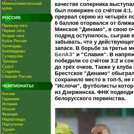
Межконтинентальный
качестве соперника выступа
кубок
был повержен со счётом 4:1.
прервал серию из четырёх по
РОССИЯ:
6 баллов оторвался от ближ
Премьер-лига
Минское "Динамо", в свою о
Первая лига
подряд оступилось, сыграв 
Вторая лига
Кубок России
забывать, что у действующег
Календарь
запасе. В борьбе за третье 
Бомбардиры
БелАЗ"
и "Славия". В напря
Суперкубок
победили со счётом 3:2 и со
Тренеры
Судьи
до трёх очков. Также у клуба
Стадионы
Брестское "Динамо" обыгра
Сборная России
сохранило место в топ-5, не
"Ислочи", футболисты котор
ЧЕМПИОНАТЫ:
из Дзержинска. ФНК подводит
Англия
белорусского первенства.
Германия
Испания
Италия
Франция
Нидерланды
Португалия
Турция