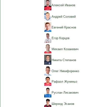
Алексей Иванов
Андрей Соловей
Евгений Краснов
Егор Корцов
Михаил Козакевич
Никита Степанов
Олег Никифоренко
Рафаэл Жуниньо
Руслан Лисакович
Шерзод Эсанов