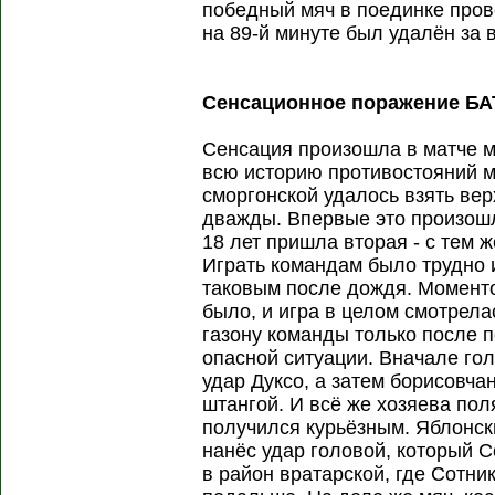
победный мяч в поединке про
на 89-й минуте был удалён за 
Сенсационное поражение Б
Сенсация произошла в матче м
всю историю противостояний 
сморгонской удалось взять вер
дважды. Впервые это произошл
18 лет пришла вторая - с тем 
Играть командам было трудно и
таковым после дождя. Моменто
было, и игра в целом смотрела
газону команды только после 
опасной ситуации. Вначале го
удар Дуксо, а затем борисовча
штангой. И всё же хозяева пол
получился курьёзным. Яблонск
нанёс удар головой, который 
в район вратарской, где Сотни