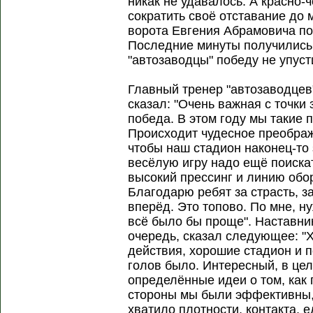
никак не удавалось. А красно-
сократить своё отставание до 
ворота Евгения Абрамовича п
Последние минуты получились 
"автозаводцы" победу не упуст
Главный тренер "автозаводце
сказал: "Очень важная с точки
победа. В этом году мы такие
Происходит чудесное преобра
чтобы наш стадион наконец-то
весёлую игру надо ещё поиска
высокий прессинг и линию обо
Благодарю ребят за страсть, за
вперёд. Это топово. По мне, н
всё было бы проще". Наставн
очередь, сказал следующее: "
действия, хорошие стадион и п
голов было. Интересный, в цел
определённые идеи о том, как
стороны мы были эффективны, с
хватило плотности, контакта, 