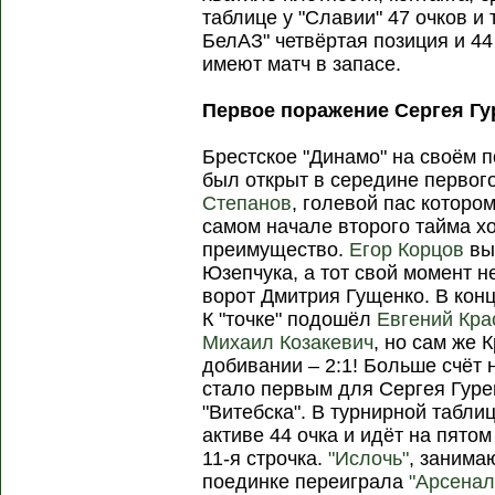
таблице у "Славии" 47 очков и 
БелАЗ" четвёртая позиция и 44
имеют матч в запасе.
Первое поражение Сергея Гу
Брестское "Динамо" на своём п
был открыт в середине первог
Степанов
, голевой пас котор
самом начале второго тайма х
преимущество.
Егор Корцов
вы
Юзепчука, а тот свой момент не
ворот Дмитрия Гущенко. В конц
К "точке" подошёл
Евгений Кра
Михаил Козакевич
, но сам же 
добивании – 2:1! Больше счёт
стало первым для Сергея Гуре
"Витебска". В турнирной табли
активе 44 очка и идёт на пятом
11-я строчка.
"Ислочь"
, занима
поединке переиграла
"Арсенал