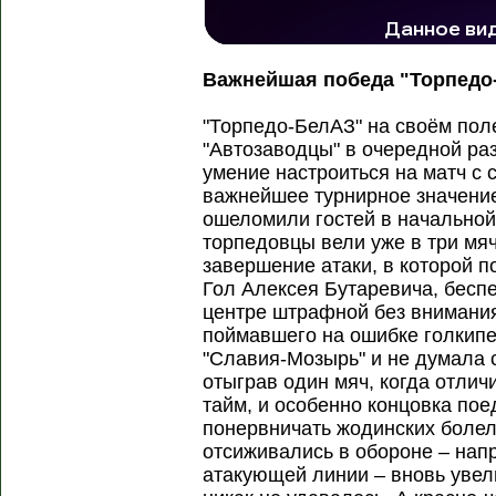
135 тыс. просмотров
Важнейшая победа "Торпедо
"Торпедо-БелАЗ" на своём пол
"Автозаводцы" в очередной ра
умение настроиться на матч с
важнейшее турнирное значени
ошеломили гостей в начальной 
торпедовцы вели уже в три мя
завершение атаки, в которой 
Гол Алексея Бутаревича, бесп
центре штрафной без внимания
поймавшего на ошибке голкипе
"Славия-Мозырь" и не думала 
отыграв один мяч, когда отли
тайм, и особенно концовка пое
понервничать жодинских болел
отсиживались в обороне – нап
атакующей линии – вновь увел