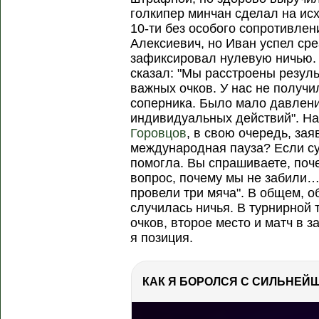
голкипер минчан сделал на исх
10-ти без особого сопротивлен
Алексиевич, но Иван успел ср
зафиксировал нулевую ничью.
сказал: "Мы расстроены резуль
важных очков. У нас не получ
соперника. Было мало давлени
индивидуальных действий". Н
Горовцов
, в свою очередь, за
международная пауза? Если суд
помогла. Вы спрашиваете, поче
вопрос, почему мы не забили
провели три мяча". В общем, о
случилась ничья. В турнирной 
очков, второе место и матч в з
я позиция.
РЕКЛАМА
РЕКЛАМА