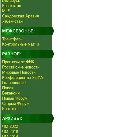
Беларусь
Казахстан
MLS
Саудовская Аравия
Узбекистан
МЕЖСЕЗОНЬЕ:
Трансферы
Контрольные матчи
РАЗНОЕ:
Прогнозы от ФНК
Российские новости
Мировые Новости
Коэффициенты УЕФА
Голосование
Поиск
Вакансии
Новый Форум
Старый Форум
Контакты
АРХИВЫ:
ЧМ 2022
ЧМ 2018
ЧМ 2014