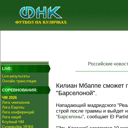
Российские новос
LIVE:
Live-результаты
Онлайн трансляции
Килиан Мбаппе сможет п
СОРЕВНОВАНИЯ:
"Барселоной".
ЧМ 2026
Лига чемпионов
Нападающий мадридского "Реа
Лига Европы
строй после травмы и выйдет н
Лига конференций
"Барселоны"
, сообщает El Part
Лига наций
Клубный ЧМ
Суперкубок УЕФА