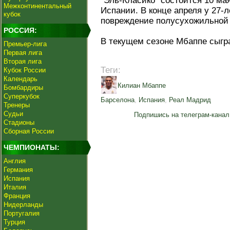
"Эль-Класико" состоится 10 мая
Межконтинентальный
Испании. В конце апреля у 27-л
кубок
повреждение полусухожильной 
РОССИЯ:
В текущем сезоне Мбаппе сыгра
Премьер-лига
Первая лига
Вторая лига
Теги:
Кубок России
Календарь
Килиан Мбаппе
Бомбардиры
Суперкубок
Барселона
,
Испания
,
Реал Мадрид
Тренеры
Судьи
Подпишись на телеграм-канал
Стадионы
Сборная России
ЧЕМПИОНАТЫ:
Англия
Германия
Испания
Италия
Франция
Нидерланды
Португалия
Турция