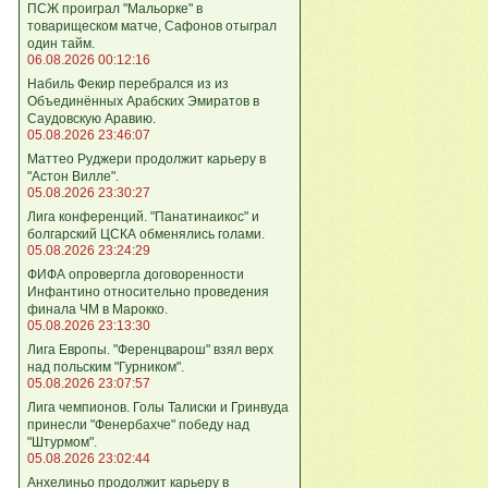
ПСЖ проиграл "Мальорке" в
товарищеском матче, Сафонов отыграл
один тайм.
06.08.2026 00:12:16
Набиль Фекир перебрался из из
Объединённых Арабских Эмиратов в
Саудовскую Аравию.
05.08.2026 23:46:07
Маттео Руджери продолжит карьеру в
"Астон Вилле".
05.08.2026 23:30:27
Лига конференций. "Панатинаикос" и
болгарский ЦСКА обменялись голами.
05.08.2026 23:24:29
ФИФА опровергла договоренности
Инфантино относительно проведения
финала ЧМ в Марокко.
05.08.2026 23:13:30
Лига Европы. "Ференцварош" взял верх
над польским "Гурником".
05.08.2026 23:07:57
Лига чемпионов. Голы Талиски и Гринвуда
принесли "Фенербахче" победу над
"Штурмом".
05.08.2026 23:02:44
Анхелиньо продолжит карьеру в