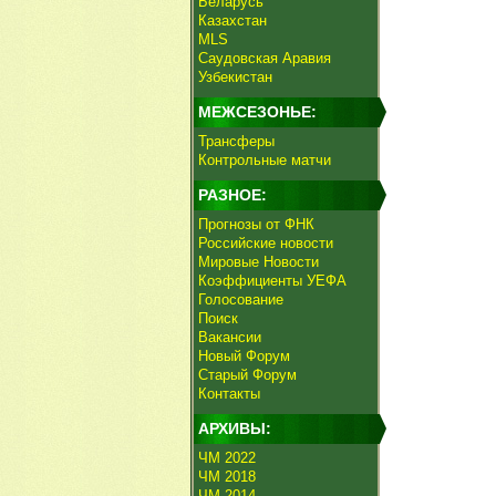
Беларусь
Казахстан
MLS
Саудовская Аравия
Узбекистан
МЕЖСЕЗОНЬЕ:
Трансферы
Контрольные матчи
РАЗНОЕ:
Прогнозы от ФНК
Российские новости
Мировые Новости
Коэффициенты УЕФА
Голосование
Поиск
Вакансии
Новый Форум
Старый Форум
Контакты
АРХИВЫ:
ЧМ 2022
ЧМ 2018
ЧМ 2014