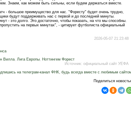
еем. Знаем, как можем быть сильны, если будем держаться вместе.
тч - большое преимущество для нас. "Форесту" будет очень трудно,
щики будут поддерживать нас с первой и до последней минуты.
нут - это долго. Это достаточно, чтобы показать, на что мы способны.
 пропустить на первых минутах", - цитирует футболиста официальный
2026-05-07 21:23:48
онса
н Вилла
,
Лига Европы
,
Ноттингем Форест
Источник:
официальный сайт УЕФА
дпишись на телеграм-канал ФНК, будь всегда вместе с любимым сайто
Поделиться новость