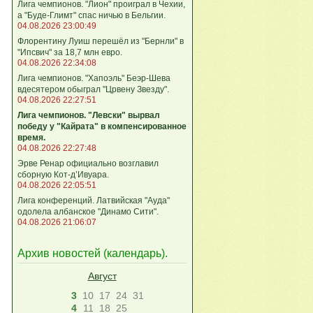
Лига чемпионов. "Лион" проиграл в Чехии,
а "Буде-Глимт" спас ничью в Бельгии.
04.08.2026 23:00:49
Флорентину Луиш перешёл из "Бернли" в
"Ипсвич" за 18,7 млн евро.
04.08.2026 22:34:08
Лига чемпионов. "Хапоэль" Беэр-Шева
вдесятером обыграл "Црвену Звезду".
04.08.2026 22:27:51
Лига чемпионов. "Левски" вырвал
победу у "Кайрата" в компенсированное
время.
04.08.2026 22:27:48
Эрве Ренар официально возглавил
сборную Кот-д’Ивуара.
04.08.2026 22:05:51
Лига кoнференций. Латвийская "Ауда"
одолела албанское "Динамо Сити".
04.08.2026 21:06:07
Архив новостей (
календарь
).
Август
3
10
17
24
31
4
11
18
25