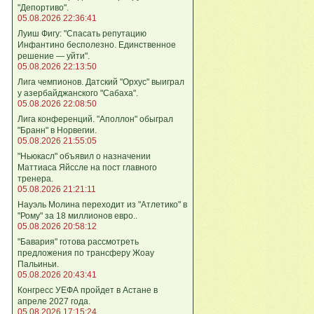
"Депортиво".
05.08.2026 22:36:41
Луиш Фигу: "Спасать репутацию
Инфантино бесполезно. Единственное
решение — уйти".
05.08.2026 22:13:50
Лига чемпионов. Датский "Орхус" выиграл
у азербайджанского "Сабаха".
05.08.2026 22:08:50
Лига конференций. "Аполлон" обыграл
"Бранн" в Норвегии.
05.08.2026 21:55:05
"Ньюкасл" объявил о назначении
Маттиаса Яйссле на пост главного
тренера.
05.08.2026 21:21:11
Науэль Молина переходит из "Атлетико" в
"Рому" за 18 миллионов евро..
05.08.2026 20:58:12
"Бавария" готова рассмотреть
предложения по трансферу Жоау
Пальиньи.
05.08.2026 20:43:41
Конгресс УЕФА пройдет в Астане в
апреле 2027 года.
05.08.2026 17:15:24