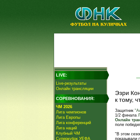
LIVE:
Live-результаты
Онлайн трансляции
Эзри Ко
СОРЕВНОВАНИЯ:
к тому, 
ЧМ 2026
Защитник
"А
Лига чемпионов
1/2 финала
Лига Европы
Онлайн тра
Лига конференций
поле победил
Лига наций
Клубный ЧМ
"В этом сезо
Суперкубок УЕФА
показывали 