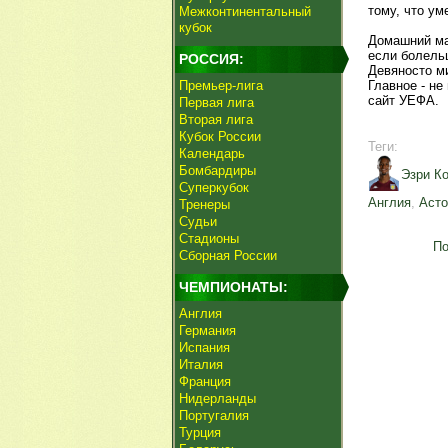
тому, что ум
Межконтинентальный
кубок
Домашний ма
если болель
РОССИЯ:
Девяносто ми
Премьер-лига
Главное - не
сайт УЕФА.
Первая лига
Вторая лига
Кубок России
Теги:
Календарь
Бомбардиры
Эзри К
Суперкубок
Англия
,
Асто
Тренеры
Судьи
Стадионы
По
Сборная России
ЧЕМПИОНАТЫ:
Англия
Германия
Испания
Италия
Франция
Нидерланды
Португалия
Турция