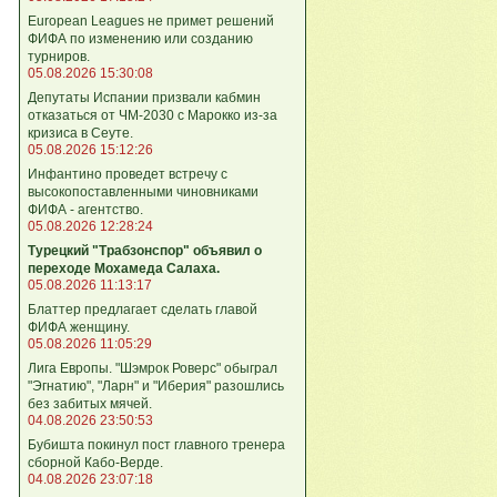
European Leagues не примет решений
ФИФА по изменению или созданию
турниров.
05.08.2026 15:30:08
Депутаты Испании призвали кабмин
отказаться от ЧМ-2030 с Марокко из-за
кризиса в Сеуте.
05.08.2026 15:12:26
Инфантино проведет встречу с
высокопоставленными чиновниками
ФИФА - агентство.
05.08.2026 12:28:24
Турецкий "Трабзонспор" объявил о
переходе Мохамеда Салаха.
05.08.2026 11:13:17
Блаттер предлагает сделать главой
ФИФА женщину.
05.08.2026 11:05:29
Лига Европы. "Шэмрок Роверс" обыграл
"Эгнатию", "Ларн" и "Иберия" разошлись
без забитых мячей.
04.08.2026 23:50:53
Бубишта покинул пост главного тренера
сборной Кабо-Верде.
04.08.2026 23:07:18