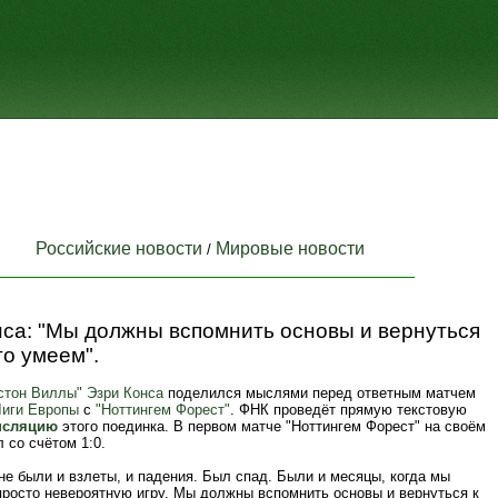
Российские новости
Мировые новости
/
нса: "Мы должны вспомнить основы и вернуться
что умеем".
стон Виллы"
Эзри Конса
поделился мыслями перед ответным матчем
Лиги Европы
с
"Ноттингем Форест"
. ФНК проведёт прямую текстовую
нсляцию
этого поединка. В первом матче "Ноттингем Форест" на своём
 со счётом 1:0.
не были и взлеты, и падения. Был спад. Были и месяцы, когда мы
просто невероятную игру. Мы должны вспомнить основы и вернуться к