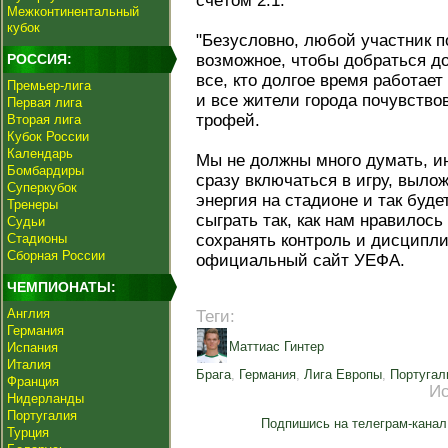
счётом 2:1.
Межконтинентальный
кубок
"Безусловно, любой участник 
РОССИЯ:
возможное, чтобы добраться до
все, кто долгое время работае
Премьер-лига
и все жители города почувство
Первая лига
трофей.
Вторая лига
Кубок России
Календарь
Мы не должны много думать, и
Бомбардиры
сразу включаться в игру, выло
Суперкубок
энергия на стадионе и так буд
Тренеры
сыграть так, как нам нравилось
Судьи
Стадионы
сохранять контроль и дисципли
Сборная России
официальный сайт УЕФА.
ЧЕМПИОНАТЫ:
Англия
Теги:
Германия
Маттиас Гинтер
Испания
Италия
Брага
,
Германия
,
Лига Европы
,
Португал
Франция
Ис
Нидерланды
Португалия
Подпишись на телеграм-канал
Турция