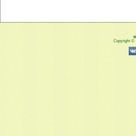
Ф
Copyright ©