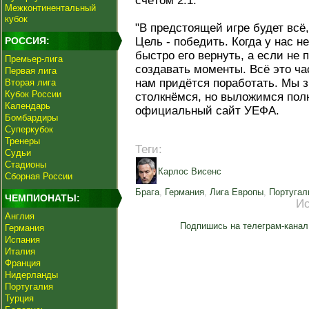
счётом 2:1.
Межконтинентальный
кубок
"В предстоящей игре будет всё,
РОССИЯ:
Цель - победить. Когда у нас н
быстро его вернуть, а если не 
Премьер-лига
создавать моменты. Всё это ча
Первая лига
нам придётся поработать. Мы з
Вторая лига
Кубок России
столкнёмся, но выложимся полн
Календарь
официальный сайт УЕФА.
Бомбардиры
Суперкубок
Тренеры
Теги:
Судьи
Стадионы
Карлос Висенс
Сборная России
Брага
,
Германия
,
Лига Европы
,
Португал
ЧЕМПИОНАТЫ:
Ис
Англия
Подпишись на телеграм-канал
Германия
Испания
Италия
Франция
Нидерланды
Португалия
Турция