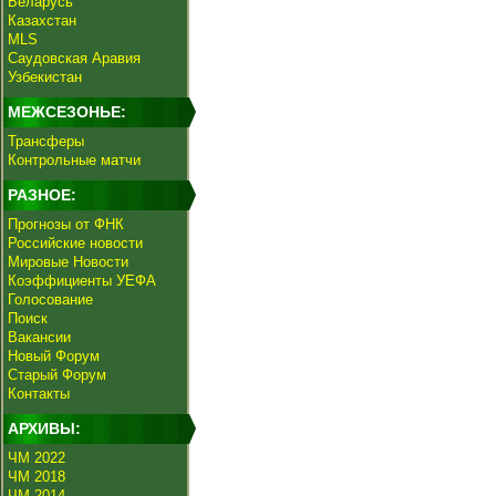
Беларусь
Казахстан
MLS
Саудовская Аравия
Узбекистан
МЕЖСЕЗОНЬЕ:
Трансферы
Контрольные матчи
РАЗНОЕ:
Прогнозы от ФНК
Российские новости
Мировые Новости
Коэффициенты УЕФА
Голосование
Поиск
Вакансии
Новый Форум
Старый Форум
Контакты
АРХИВЫ:
ЧМ 2022
ЧМ 2018
ЧМ 2014