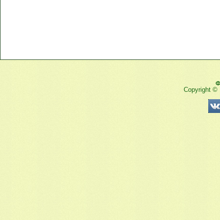
Ф
Copyright ©