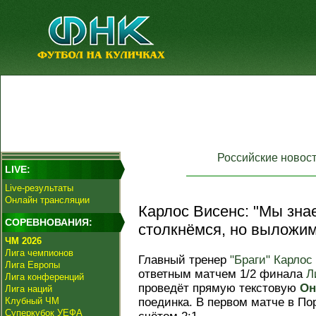
Российские новос
LIVE:
Live-результаты
Онлайн трансляции
Карлос Висенс: "Мы зна
СОРЕВНОВАНИЯ:
столкнёмся, но выложим
ЧМ 2026
Лига чемпионов
Главный тренер
"Браги"
Карлос
Лига Европы
ответным матчем 1/2 финала
Л
Лига конференций
проведёт прямую текстовую
Он
Лига наций
Клубный ЧМ
поединка. В первом матче в По
Суперкубок УЕФА