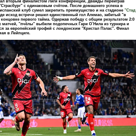
ал вторым финалистом Лиги конференций, дважды переиграв
"Страсбург" с одинаковым счётом. После домашнего успеха в
 испанский клуб сумел закрепить преимущество и на стадионе
"Стад
 где исход встречи решил единственный гол Алемао, забитый "в
 концовке первого тайма. Одержав победу с общим результатом 2:0
х матчей, "пчёлы" выбили подопечных Гари О`Нила из турнира и
ся за европейский трофей с лондонским "Кристал Пэлас". Финал
мая в Лейпциге.