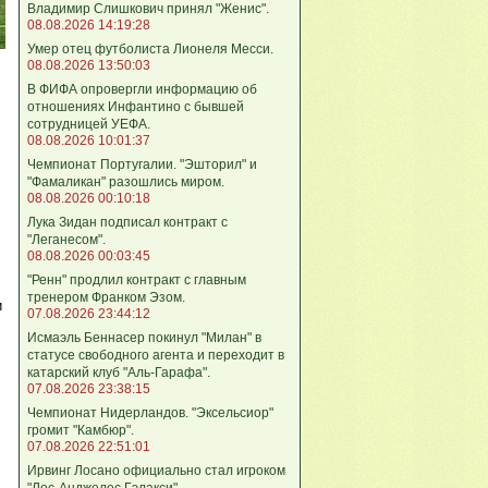
Владимир Слишкович принял "Женис".
08.08.2026 14:19:28
Умер отец футболиста Лионеля Месси.
08.08.2026 13:50:03
В ФИФА опровергли информацию об
отношениях Инфантино с бывшей
сотрудницей УЕФА.
08.08.2026 10:01:37
Чемпионат Португалии. "Эшторил" и
"Фамаликан" разошлись миром.
08.08.2026 00:10:18
Лука Зидан подписал контракт с
"Леганесом".
08.08.2026 00:03:45
"Ренн" продлил контракт с главным
тренером Франком Эзом.
и
07.08.2026 23:44:12
Исмаэль Беннасер покинул "Милан" в
статусе свободного агента и переходит в
катарский клуб "Аль-Гарафа".
07.08.2026 23:38:15
Чемпионат Нидерландов. "Эксельсиор"
громит "Камбюр".
07.08.2026 22:51:01
Ирвинг Лосано официально стал игроком
"Лос-Анджелес Гэлакси".