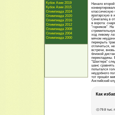
Кубок Азии 2019
Начало второй
Кубок Азии 2015
конвертировал
Олимпиада 2024
классическую 
вратарскую в 
Олимпиада 2020
Сенегалец в о
Олимпиада 2016
в ворота: снар
Олимпиада 2012
"горняков". На
Олимпиада 2008
стремительную
Олимпиада 2004
ход левому ла
Олимпиада 2000
мячом неудачн
перекрыть тра
отличиться, не
встречи, внов
близкой диста
перекладины. 
"Шахтера" сле
шанс сравнять
попытался голо
неудобного по
тот прошёл ми
Английский кл
Как изба
РЕКЛАМА
РЕКЛАМА
РЕКЛАМА
79.8 тыс.