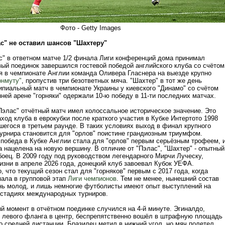
Фото - Getty Images
с" не оставил шансов "Шахтеру"
с" в ответном матче 1/2 финала Лиги конференций дома принимал
вый поединок завершился гостевой победой английского клуба со счётом
ая в чемпионате Англии команда Оливера Гласнера на выезде крупно
рнмуту"
, пропустив три безответных мяча. "Шахтер" в тот же день
ипиальный матч в чемпионате Украины у киевского "Динамо" со счётом
нней арене "горняки" одержали 10-ю победу в 11-ти последних матчах.
Пэлас" отчётный матч имел колоссальное историческое значение. Это
ход клуба в еврокубки после краткого участия в Кубке Интертото 1998
шегося в третьем раунде. В таких условиях выход в финал крупного
турнира становится для "орлов" поистине грандиозным триумфом.
победа в Кубке Англии стала для "орлов" первым серьёзным трофеем, 
 нацелена на новую вершину. В отличие от "Пэлас", "Шахтер" - опытный
боец. В 2009 году под руководством легендарного Мирчи Луческу,
изни в апреле 2026 года, донецкий клуб завоевал Кубок УЕФА.
 что текущий сезон стал для "горняков" первым с 2017 года, когда
пала в групповой этап
Лиги чемпионов
. Тем не менее, нынешний состав
нь молод, и лишь немногие футболисты имеют опыт выступлений на
 стадиях международных турниров.
й момент в отчётном поединке случился на 4-й минуте. Эгиналдо,
 левого фланга в центр, беспрепятственно вошёл в штрафную площадь
о средней дистанции. Бразилец метил в нижний угол, но мяч полетел