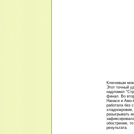
Ключевым моме
Этот точный уд
надломил "Стр
финал. Во вто
Нанаси и Амо-
работала без 
хладнокровие,
разыгрывать м
зафиксировала
обострение, то
результата.