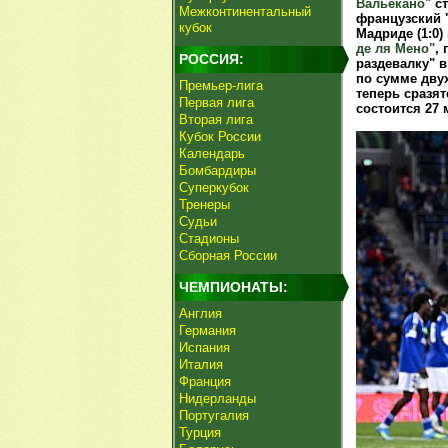
Вальекано"
ст
Межконтинентальный
французский 
кубок
Мадриде (1:0)
де ля Мено"
,
РОССИЯ:
раздевалку" в
по сумме дву
Премьер-лига
теперь сразят
Первая лига
состоится 27 
Вторая лига
Кубок России
Календарь
Бомбардиры
Суперкубок
Тренеры
Судьи
Стадионы
Сборная России
ЧЕМПИОНАТЫ:
Англия
Германия
Испания
Италия
Франция
Нидерланды
Португалия
Турция