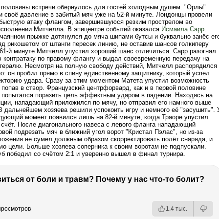
 половины встречи обернулось для гостей холодным душем. "Орлы"
и своё давление в забитый мяч уже на 52-й минуте. Лондонцы провели
быструю атаку флангом, завершившуюся резким прострелом во
исполнении Митчелла. В эпицентре событий оказался
Исмаила Сарр
.
тчаянном прыжке дотянулся до мяча шипами бутсы и буквально занёс ег
яд рикошетом от штанги пересек линию, не оставив шансов голкиперу
 61-й минуте Митчелл упустил хороший шанс отличиться. Сарр разогнал
 контратаку по правому флангу и выдал своевременную передачу на
тералю. Несмотря на полную свободу действий, Митчелл распорядился
о: он пробил прямо в спину единственному защитнику, который успел
екторию удара. Сразу за этим моментом Матета упустил возможность
 попав в створ. Французский центрфорвард, как и в первой половине
ь попытался поразить цель эффектным ударом в падении. Находясь на
нции, нападающий приложился по мячу, но отправил его намного выше
В дальнейшем хозяева решили успокоить игру и немного её "засушить". 
дующий момент появился лишь на 82-й минуте, когда Траоре упустил
 счёт. После диагонального навеса с левого фланга нападающий
вой подрезать мяч в ближний угол ворот "Кристал Пэлас", но из-за
ложения не сумел должным образом скорректировать полёт снаряда, и
мо цели. Больше хозяева соперника к своим воротам не подпускали.
уб победил со счётом 2:1 и уверенно вышел в финал турнира.
виться от боли и травм? Почему у нас что-то болит?
 просмотров
1.4 тыс.