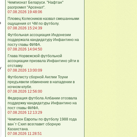
Чемпионат Беларуси. "Нафтан"
разгромил "Арсенал".
07.08.2026 19:48:06
Пловец Колесников назвал смешанными
о
ощущения от ЧМ по футболу.
07.08.2026 15:24:39
Футбольная ассоциация Индонезии
поддержала кандидатуру Инфантино на
посту главы ФИФА.
07.08.2026 14:04:50
Глава Норвежской футбольной
ассоциации призвала Инфантино уйти в
отставку.
У
07.08.2026 13:00:09
Футболисту сборной Англии Тоуни
предъявили обвинение в нападении в
ночном клубе.
07.08.2026 12:56:00
Федерация футбола Албании отозвала
поддержку кандидатуры Инфантино на
пост главы ФИФА.
07.08.2026 12:13:29
Чемпион Европы по футболу 1988 года
ван`т Схип возглавит сборную
Казахстана.
07.08.2026 11:28:51