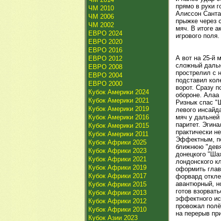
прямо в руки г
ЧМ 2010
Алиссон Санта
ЧМ 2006
прыжке через 
ЧМ 2002
мяч. В итоге а
ЕВРО 2024
игрового поля.
ЕВРО 2020
ЕВРО 2016
А вот на 25-й 
ЕВРО 2012
сложный дальн
ЕВРО 2008
прострелил с 
ЕВРО 2004
подставил коле
ЕВРО 2000
ворот. Сразу 
Кубок Америки 2024
обороне. Алаа 
Кубок Америки 2021
Ризнык спас "Ш
Кубок Америки 2019
левого инсайда
Кубок Америки 2016
мяч у дальней 
паритет. Эгин
Кубок Америки 2015
практически не
Кубок Америки 2011
Эффектным, по
Кубок Африки 2025
ближнюю "девя
Кубок Африки 2023
донецкого "Ша
Кубок Африки 2021
лондонского к
Кубок Африки 2019
оформить главн
Кубок Африки 2017
форвард откле
авантюрный, н
Кубок Африки 2015
готов взорвать
Кубок Африки 2013
эффектного ис
Кубок Африки 2012
провожал полёт
Кубок Африки 2010
на перерыв пр
Кубок Азии 2023