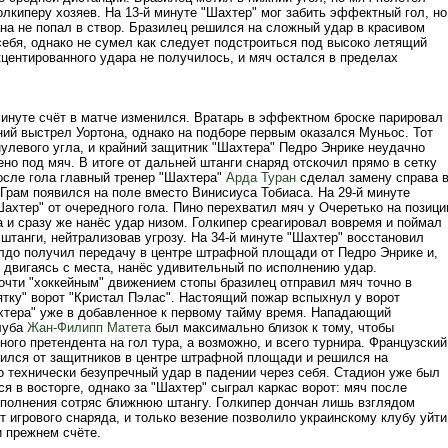
олкиперу хозяев. На 13-й минуте "Шахтер" мог забить эффектный гол, но
на не попал в створ. Бразилец решился на сложный удар в красивом
себя, однако не сумел как следует подстроиться под высоко летящий
кцентированного удара не получилось, и мяч остался в пределах
минуте счёт в матче изменился. Вратарь в эффектном броске парировал
ий выстрел Уортона, однако на подборе первым оказался Муньос. Тот
нулевого угла, и крайний защитник "Шахтера" Педро Энрике неудачно
но под мяч. В итоге от дальней штанги снаряд отскочил прямо в сетку
после гола главный тренер "Шахтера"
Арда Туран
сделал замену справа 
Грам появился на поле вместо Винисиуса Тобиаса. На 29-й минуте
ахтер" от очередного гола. Пино перехватил мяч у Очеретько на позици
 и сразу же нанёс удар низом. Голкипер среагировал вовремя и поймал
штанги, нейтрализовав угрозу. На 34-й минуте "Шахтер" восстановил
алдо получил передачу в центре штрафной площади от Педро Энрике и,
 двигаясь с места, нанёс удивительный по исполнению удар.
чти "хоккейным" движением стопы бразилец отправил мяч точно в
тку" ворот "Кристал Пэлас". Настоящий пожар вспыхнул у ворот
хтера" уже в добавленное к первому тайму время. Нападающий
луба
Жан-Филипп Матета
был максимально близок к тому, чтобы
ого претендента на гол тура, а возможно, и всего турнира. Французский
ился от защитников в центре штрафной площади и решился на
о технически безупречный удар в падении через себя. Стадион уже был
ся в восторге, однако за "Шахтер" сыграл каркас ворот: мяч после
полнения сотряс ближнюю штангу. Голкипер дончан лишь взглядом
 игрового снаряда, и только везение позволило украинскому клубу уйти
и прежнем счёте.