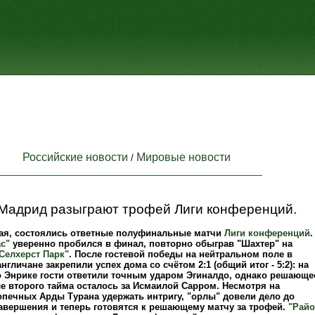
Российские новости
Мировые новости
/
 Мадрид разыграют трофей Лиги конференций.
 мая, состоялись ответные полуфинальные матчи
Лиги конференций
.
с"
уверенно пробился в финал, повторно обыграв "Шахтер" на
Селхерст Парк"
. После гостевой победы на нейтральном поле в
англичане закрепили успех дома со счётом 2:1 (общий итог - 5:2): на
о Энрике гости ответили точным ударом Эгиналдо, однако решающе
е второго тайма осталось за Исмаилой Сарром. Несмотря на
опечных Арды Турана удержать интригу, "орлы" довели дело до
завершения и теперь готовятся к решающему матчу за трофей.
"Райо