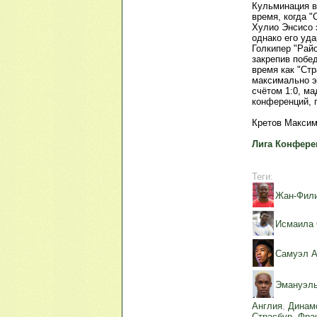
Кульминация в
время, когда "
Хулио Энсисо 
однако его уда
Голкипер "Рай
закрепив побе
время как "Ст
максимально э
счётом 1:0, м
конференций, г
Кретов Максим
Лига Конферен
Теги:
Жан-Фили
Исмаила 
Самуэл А
Эмануэль
Англия
,
Динам
Страсбур
,
Фра