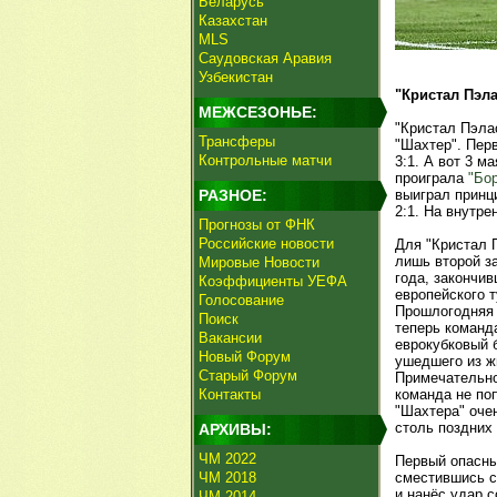
Беларусь
Казахстан
MLS
Саудовская Аравия
Узбекистан
"Кристал Пэла
МЕЖСЕЗОНЬЕ:
"Кристал Пэла
Трансферы
"Шахтер". Пер
Контрольные матчи
3:1. А вот 3 м
проиграла
"Бо
РАЗНОЕ:
выиграл принц
2:1. На внутре
Прогнозы от ФНК
Российские новости
Для "Кристал 
лишь второй за
Мировые Новости
года, закончив
Коэффициенты УЕФА
европейского 
Голосование
Прошлогодняя 
Поиск
теперь команда
Вакансии
еврокубковый 
Новый Форум
ушедшего из ж
Старый Форум
Примечательно,
Контакты
команда не по
"Шахтера" оче
столь поздних
АРХИВЫ:
ЧМ 2022
Первый опасны
ЧМ 2018
сместившись с
и нанёс удар с
ЧМ 2014