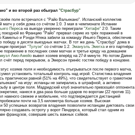
ано" и во второй раз обыграл
"Страсбур"
своём поле встречался с "Райо Вальекано". Испанский коллектив
 матч у себя дома со счётом 1:0. 3 мая в чемпионате Испании
ьиго Перес
а на выезде уверенно переиграли
"Хетафе"
2:0. Таким
д поездной во Францию "Райо" прервал серию из трёх поражений в
о Камельо и Рэнди Нтека забили за команду Иньиго Переса, обеспечив
ю победу в десяти выездных матчах. В тот же день "Страсбур" дома в
нции проиграл
"Тулузе"
со счётом 1:2.
Эмануэль Эмегха
и его партнёры
ое поражение в последних семи матчах и третье кряду на домашнем
амуэл Амо-Амейо
вывел хозяев вперёд на 27-й минуте. Но потом Даянн
л счёт перед перерывом, а Эмерсон принёс гостям победу в концовке.
татус хозяев поля и необходимость отыгрываться после первого матча,
сумел установить тотальный контроль над игрой. Статистика владения
сь практически равной (51% на 49%), что свидетельствует о грамотном
льекано" на игру: испанцы не запирались в штрафной, а активно
рьбу в центре поля. Мадридский клуб значительно превзошёл оппонента
нкретике, нанеся в два раза больше ударов по воротам (22 против 11).
ел намного свежее и мобильнее, что подтверждается дистанцией
 пробежали почти на 3,5 километра больше хозяев. Высокая
 и 50 успешных возвратов владения позволили испанцам диктовать свои
лярно создавать остроту у ворот Пендерса, который стал одним из
аве французов, совершив шесть важных сэйвов.