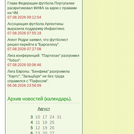
Глава Федерации футбола Португалии
раскритиковал ФИФА за идею с правами
на ЧМ.
07.08.2026 09:12:04
Ассоциация футбола Аргентины
выразила поддержку Инфантино.
07.08.2026 07:55:18
Агент Родри заявил, что футболист
решил перейти в "Барселону".
07.08.2026 07:27:08
Лига кoнференций. "Партизан" разгромил
"Тобол".
07.08.2026 00:06:46
Лига Европы. "Бенфика" разгромила
"Хартс", "Зальцбург" не без труда
справился с "Пафосом".
06.08.2026 23:56:09
Архив новостей (
календарь
).
Август
3
10
17
24
31
4
11
18
25
5
12
19
26
6
13
20
27