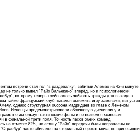
нтом встречи стал гол "в раздевалку", забитый Алемао на 42-й минуте.
ар не только вывел "Райо Вальекано" вперёд, но и психологически
асбур", которому теперь требовалось забивать трижды для выхода в
ром тайме французский клуб пытался освежить игру заменами, выпустив
Амеяу, однако структурная оборона мадридцев во главе с Леженом
сбоев. Испанцы продемонстрировали образцовую дисциплину и
 грамотно используя тактические фолы и не позволяя хозяевам
яч в финальной трети поля. Точность пасов обеих команд
сь на отметке 82%, но если у "Райо" передачи были направлены на
 "Страсбур" часто сбивался на стерильный перекат мяча, не приносивши