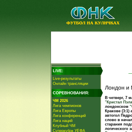
LIVE:
Live-результаты
Онлайн трансляции
Лондон и
СОРЕВНОВАНИЯ:
В четверг, 7
ЧМ 2026
"Кристал Пэла
Лига чемпионов
лондонском
"
Лига Европы
Кракове (3:1) 
автогол Педр
Лига конференций
слово в начал
Лига наций
старания под
Клубный ЧМ
логического 
Суперкубок УЕФА