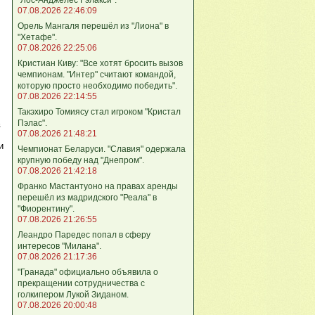
07.08.2026 22:46:09
Орель Мангаля перешёл из "Лиона" в
"Хетафе".
07.08.2026 22:25:06
Кристиан Киву: "Все хотят бросить вызов
чемпионам. "Интер" считают командой,
которую просто необходимо победить".
07.08.2026 22:14:55
Такэхиро Томиясу стал игроком "Кристал
Пэлас".
в
07.08.2026 21:48:21
и
Чемпионат Беларуси. "Славия" одержала
крупную победу над "Днепром".
07.08.2026 21:42:18
Франко Мастантуоно на правах аренды
перешёл из мадридского "Реала" в
"Фиорентину".
07.08.2026 21:26:55
Леандро Паредес попал в сферу
интересов "Милана".
07.08.2026 21:17:36
"Гранада" официально объявила о
прекращении сотрудничества с
голкипером Лукой Зиданом.
07.08.2026 20:00:48