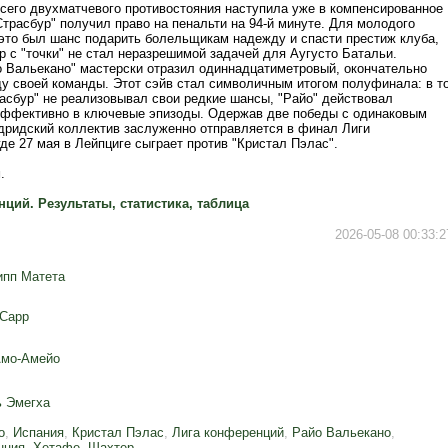
сего двухматчевого противостояния наступила уже в компенсированное
Страсбур" получил право на пенальти на 94-й минуте. Для молодого
это был шанс подарить болельщикам надежду и спасти престиж клуба,
р с "точки" не стал неразрешимой задачей для Аугусто Батальи.
о Вальекано" мастерски отразил одиннадцатиметровый, окончательно
ду своей команды. Этот сэйв стал символичным итогом полуфинала: в т
расбур" не реализовывал свои редкие шансы, "Райо" действовал
ффективно в ключевые эпизоды. Одержав две победы с одинаковым
адридский коллектив заслуженно отправляется в финал Лиги
де 27 мая в Лейпциге сыграет против "Кристал Пэлас".
.
ций. Результаты, статистика, таблица
2026-05-08 00:33:2
пп Матета
Сарр
мо-Амейо
 Эмегха
о
,
Испания
,
Кристал Пэлас
,
Лига конференций
,
Райо Вальекано
,
нция
,
Хетафе
,
Шахтер