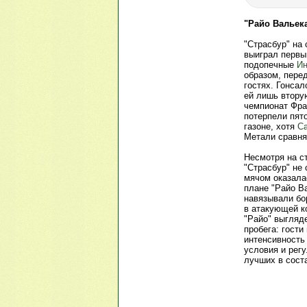
"Райо Вальек
"Страсбур" на 
выиграл первый
подопечные
Ин
образом, пере
гостях. Гонсал
ей лишь втору
чемпионат Фра
потерпели пят
газоне, хотя
С
Метали сравня
Несмотря на с
"Страсбур" не 
мячом оказала
плане "Райо Ва
навязывали бо
в атакующей ко
"Райо" выгляд
пробега: гости
интенсивность
условия и регу
лучших в сост