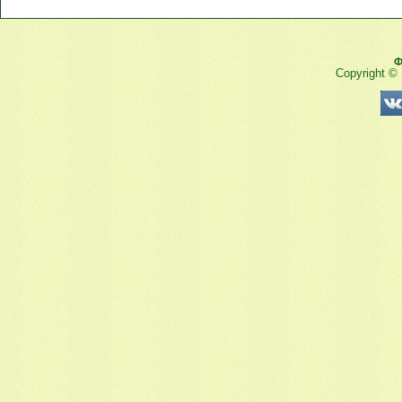
Ф
Copyright ©