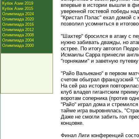
Кубок Азии 2019
впервые в истории вышли в фи
Кубок Азии 2015
уверенной гостевой победы над
Олимпиада 2024
"Кристал Пэлас" ехал домой с
Олимпиада 2020
позволил усомниться в итогово
Олимпиада 2016
Олимпиада 2012
Олимпиада 2008
"Шахтер" бросился в атаку с п
Олимпиада 2004
нужно забивать дважды, но ата
Олимпиада 2000
острее. По итогу автогол Педр
Исмаилы Сарра принесли англ
"горняками" и заветную путевку
"Райо Вальекано" в первом ма
счетом обыграл французский
"
На сей раз история повторилас
клуб владел гигантским преиму
воротам соперника (против одно
"Райо" играл дома и стремился
тайме игра выровнялась, "Страс
Даже не смогли забить гол пре
концовке.
Финал Лиги конференций состо