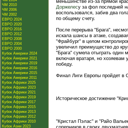
меньшинстве из-за прямой крас
ЧМ 2010
Доржелес
у за фол последней н
ЧМ 2006
воспользовался, забив два гол
ЧМ 2002
по общему счету.
ЕВРО 2024
ЕВРО 2020
ЕВРО 2016
После перерыва "Брага", несмо
ЕВРО 2012
искала шансы в атаке, создава
ЕВРО 2008
"Фрайбург" в целом контролиро
ЕВРО 2004
увеличил преимущество до круп
ЕВРО 2000
"Брага" сумела отыграть один 
Кубок Америки 2024
включая вратаря, но хозяевам 
Кубок Америки 2021
Кубок Америки 2019
победу.
Кубок Америки 2016
Кубок Америки 2015
Финал Лиги Европы пройдет в 
Кубок Америки 2011
Кубок Африки 2025
Кубок Африки 2023
Кубок Африки 2021
Кубок Африки 2019
Историческое достижение "Крис
Кубок Африки 2017
Кубок Африки 2015
Кубок Африки 2013
Кубок Африки 2012
"Кристал Пэлас" и "Райо Валье
Кубок Африки 2010
Кубок Азии 2023
соперников в своих двухматчев