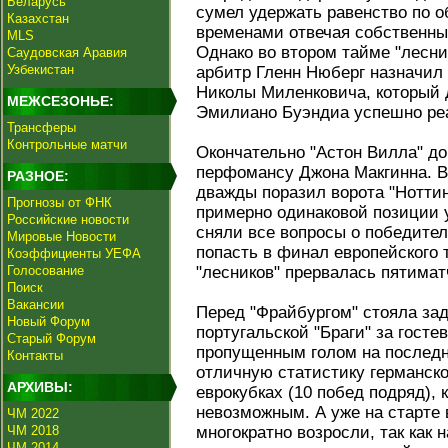
Беларусь
сумел удержать равенство по о
Казахстан
временами отвечая собственн
MLS
Однако во втором тайме "лесни
Саудовская Аравия
Узбекистан
арбитр Гленн Нюберг назначил 
Николы Миленковича, который 
МЕЖСЕЗОНЬЕ:
Эмилиано Буэндиа успешно реа
Трансферы
Контрольные матчи
Окончательно "Астон Вилла" до
перфомансу Джона Макгинна. В
РАЗНОЕ:
дважды поразил ворота "Ноттин
Прогнозы от ФНК
примерно одинаковой позиции 
Российские новости
сняли все вопросы о победител
Мировые Новости
попасть в финал европейского т
Коэффициенты УЕФА
Голосование
"лесников" прервалась пятимат
Поиск
Вакансии
Перед "Фрайбургом" стояла зад
Новый Форум
португальской "Браги" за госте
Старый Форум
пропущенным голом на последн
Контакты
отличную статистику германско
АРХИВЫ:
еврокубках (10 побед подряд), 
невозможным. А уже на старте 
ЧМ 2022
ЧМ 2018
многократно возросли, так как н
ЧМ 2014