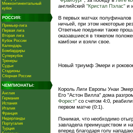
"Фрайбург"
, за победу в
Лиге к
Межконтинентальный
английский
"Кристал Пэлас"
и 
кубок
РОССИЯ:
В первых матчах полуфиналов 
ничьей, при этом некоторые ре
Премьер-лига
Ответные поединки также прош
Первая лига
оказавшиеся в тяжелом полож
Вторая лига
Кубок России
камбэки и взяли свое.
Календарь
Бомбардиры
Суперкубок
Тренеры
Новый триумф Эмери и роковое
Судьи
Стадионы
Сборная России
ЧЕМПИОНАТЫ:
Король Лиги Европы Унаи Эмер
Англия
Его "Астон Вилла" дома разгр
Германия
Форест"
со счетом 4:0, реабил
Испания
первом матче (0:1).
Италия
Франция
Нидерланды
Понимая, что необходимо отыгр
Португалия
завладела преимуществом и на
Турция
вперед благодаря голу напада