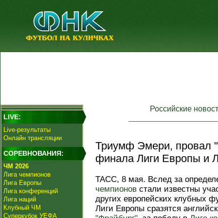
Российские новос
LIVE:
Live-результаты
Онлайн трансляции
Триумф Эмери, провал "
СОРЕВНОВАНИЯ:
финала Лиги Европы и Л
ЧМ 2026
Лига чемпионов
ТАСС, 8 мая. Вслед за опреде
Лига Европы
чемпионов
стали известны уча
Лига конференций
других европейских клубных ф
Лига наций
Клубный ЧМ
Лиги Европы сразятся английс
Суперкубок УЕФА