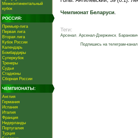
Голы: Антилевский, 39 (0:1). Леб
Межконтинентальный
кубок
Чемпионат Беларуси
.
РОССИЯ:
Премьер-лига
Теги:
Первая лига
Арсенал
,
Арсенал-Дзержинск
,
Баранови
Вторая лига
Кубок России
Подпишись на телеграм-канал
Календарь
Бомбардиры
Суперкубок
Тренеры
Судьи
Стадионы
Сборная России
ЧЕМПИОНАТЫ:
Англия
Германия
Испания
Италия
Франция
Нидерланды
Португалия
Турция