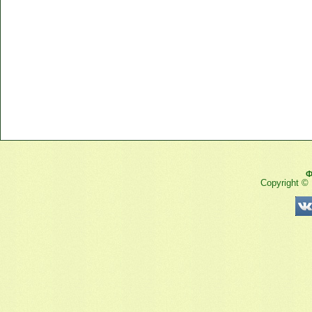
Ф
Copyright ©