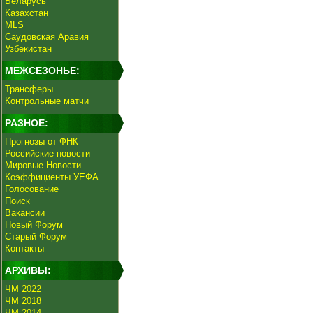
Беларусь
Казахстан
MLS
Саудовская Аравия
Узбекистан
МЕЖСЕЗОНЬЕ:
Трансферы
Контрольные матчи
РАЗНОЕ:
Прогнозы от ФНК
Российские новости
Мировые Новости
Коэффициенты УЕФА
Голосование
Поиск
Вакансии
Новый Форум
Старый Форум
Контакты
АРХИВЫ:
ЧМ 2022
ЧМ 2018
ЧМ 2014