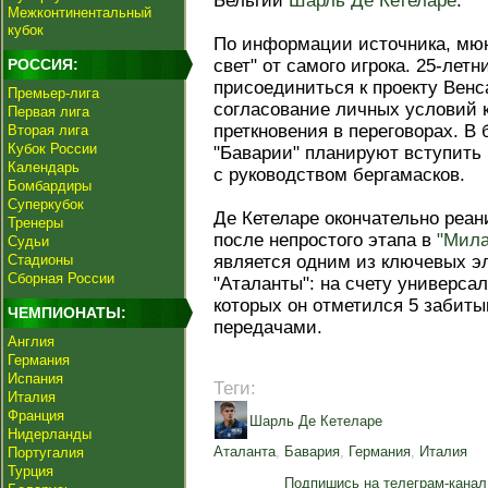
Бельгии
Шарль Де Кетеларе
.
Межконтинентальный
кубок
По информации источника, мю
РОССИЯ:
свет" от самого игрока. 25-лет
присоединиться к проекту Венс
Премьер-лига
согласование личных условий к
Первая лига
преткновения в переговорах. 
Вторая лига
Кубок России
"Баварии" планируют вступить
Календарь
с руководством бергамасков.
Бомбардиры
Суперкубок
Де Кетеларе окончательно реа
Тренеры
после непростого этапа в
"Мила
Судьи
Стадионы
является одним из ключевых э
Сборная России
"Аталанты": на счету универсал
которых он отметился 5 забит
ЧЕМПИОНАТЫ:
передачами.
Англия
Германия
Испания
Теги:
Италия
Франция
Шарль Де Кетеларе
Нидерланды
Аталанта
,
Бавария
,
Германия
,
Италия
Португалия
Турция
Подпишись на телеграм-канал