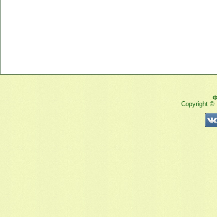
Ф
Copyright ©