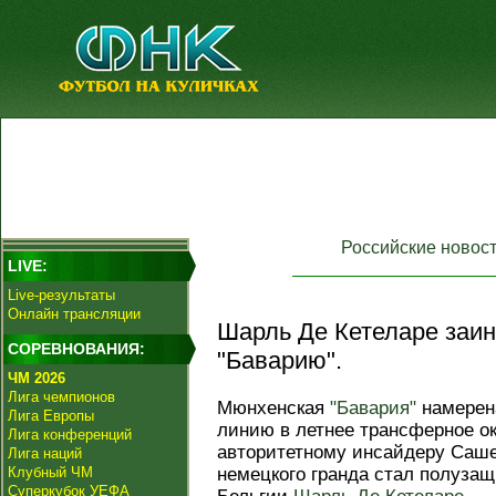
Российские новос
LIVE:
Live-результаты
Онлайн трансляции
Шарль Де Кетеларе заи
СОРЕВНОВАНИЯ:
"Баварию".
ЧМ 2026
Лига чемпионов
Мюнхенская
"Бавария"
намерен
Лига Европы
линию в летнее трансферное ок
Лига конференций
авторитетному инсайдеру Саше
Лига наций
Клубный ЧМ
немецкого гранда стал полуза
Суперкубок УЕФА