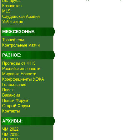
Беларусь
Казахстан
MLS
Саудовская Аравия
Узбекистан
МЕЖСЕЗОНЬЕ:
Трансферы
Контрольные матчи
РАЗНОЕ:
Прогнозы от ФНК
Российские новости
Мировые Новости
Коэффициенты УЕФА
Голосование
Поиск
Вакансии
Новый Форум
Старый Форум
Контакты
АРХИВЫ:
ЧМ 2022
ЧМ 2018
ЧМ 2014