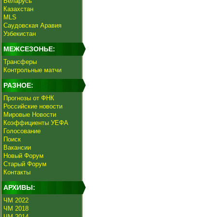
Беларусь
Казахстан
MLS
Саудовская Аравия
Узбекистан
МЕЖСЕЗОНЬЕ:
Трансферы
Контрольные матчи
РАЗНОЕ:
Прогнозы от ФНК
Российские новости
Мировые Новости
Коэффициенты УЕФА
Голосование
Поиск
Вакансии
Новый Форум
Старый Форум
Контакты
АРХИВЫ:
ЧМ 2022
ЧМ 2018
ЧМ 2014