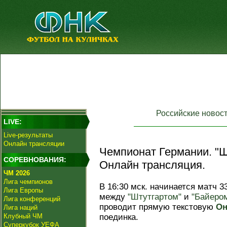
Российские новос
LIVE:
Live-результаты
Онлайн трансляции
Чемпионат Германии. "Шт
СОРЕВНОВАНИЯ:
Онлайн трансляция.
ЧМ 2026
Лига чемпионов
В 16:30 мск. начинается матч 3
Лига Европы
между
"Штутгартом"
и
"Байеро
Лига конференций
проводит прямую текстовую
Он
Лига наций
Клубный ЧМ
поединка.
Суперкубок УЕФА