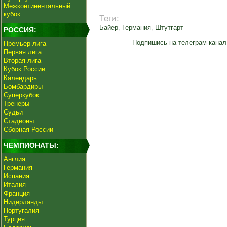
Межконтинентальный
кубок
Теги:
Байер
,
Германия
,
Штутгарт
РОССИЯ:
Подпишись на телеграм-канал
Премьер-лига
Первая лига
Вторая лига
Кубок России
Календарь
Бомбардиры
Суперкубок
Тренеры
Судьи
Стадионы
Сборная России
ЧЕМПИОНАТЫ:
Англия
Германия
Испания
Италия
Франция
Нидерланды
Португалия
Турция