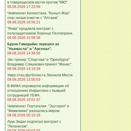
в товарищеском матче против "МЮ".
08.08.2026 17:23:59
Чемпионат Казахстана. "Кызыл-Жар"
спас ничью в матче с "Алтаем".
08.08.2026 16:56:21
"Рома" продлила контракт с
полузащитником Лоренцо Пеллегрини.
08.08.2026 15:58:38
Бруно Гимарайнс перешёл из
"Ньюкасла" в "Арсенал".
08.08.2026 14:38:56
Экс-тренер "Спартака" и "Оренбурга"
Владимир Слишкович принял "Женис".
08.08.2026 14:19:28
Умер отец футболиста Лионеля Месси.
08.08.2026 13:50:03
В ФИФА опровергли информацию об
отношениях Инфантино с бывшей
сотрудницей УЕФА.
08.08.2026 10:01:37
Чемпионат Португалии. "Эшторил" и
"Фамаликан" разошлись миром.
08.08.2026 00:10:18
Лука Зидан подписал контракт с
"Леганесом".
08.08.2026 00:03:45