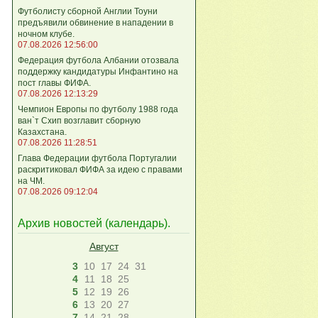
Футболисту сборной Англии Тоуни
предъявили обвинение в нападении в
ночном клубе.
07.08.2026 12:56:00
Федерация футбола Албании отозвала
поддержку кандидатуры Инфантино на
пост главы ФИФА.
07.08.2026 12:13:29
Чемпион Европы по футболу 1988 года
ван`т Схип возглавит сборную
Казахстана.
07.08.2026 11:28:51
Глава Федерации футбола Португалии
раскритиковал ФИФА за идею с правами
на ЧМ.
07.08.2026 09:12:04
Архив новостей (
календарь
).
Август
3
10
17
24
31
4
11
18
25
5
12
19
26
6
13
20
27
7
14
21
28