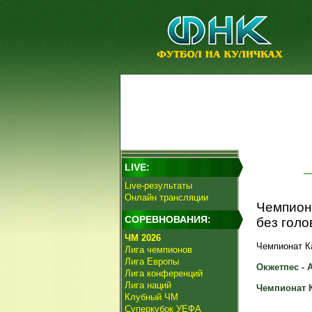
LIVE:
Live-результаты
Онлайн трансляции
Чемпиона
СОРЕВНОВАНИЯ:
без голо
ЧМ 2026
Чемпионат Ка
Лига чемпионов
Лига Европы
Окжетпес - А
Лига конференций
Лига наций
Чемпионат К
Клубный ЧМ
Суперкубок УЕФА