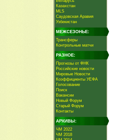
Беларусь
Казахстан
MLS
Саудовская Аравия
Узбекистан
МЕЖСЕЗОНЬЕ:
Трансферы
Контрольные матчи
РАЗНОЕ:
Прогнозы от ФНК
Российские новости
Мировые Новости
Коэффициенты УЕФА
Голосование
Поиск
Вакансии
Новый Форум
Старый Форум
Контакты
АРХИВЫ:
ЧМ 2022
ЧМ 2018
ЧМ 2014