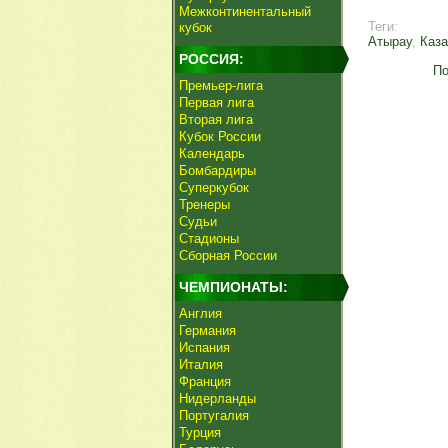
Межконтинентальный
Теги:
кубок
Атырау
,
Каза
РОССИЯ:
По
Премьер-лига
Первая лига
Вторая лига
Кубок России
Календарь
Бомбардиры
Суперкубок
Тренеры
Судьи
Стадионы
Сборная России
ЧЕМПИОНАТЫ:
Англия
Германия
Испания
Италия
Франция
Нидерланды
Португалия
Турция